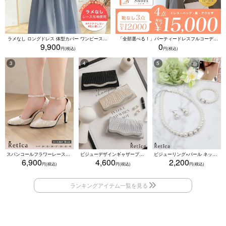
ラメなし ロングドレス 体型カバー ワンピース 敏感肌対応 結婚式 二次会 お呼ばれ 大人 上品 (Sサイズ～5Lサイズ)
「全部選べる！」パーティードレスフルコーデセット (ドレス1点＋バッグ1点＋アクセ1点+靴1足/4点15000円(税込)/靴なしで12000円(税込))
9,900
0
スパンコールフラワーレースアンクルストラップハイヒールセパレートパンプス (ベージュ)
ビジューデザインギャザープリーツ入り2wayバッグ(ベージュ/シルバー/ブラック)
ビジューリング×パール ネックレス・ブレスレット・ピアス 3点セット（ホワイト）
6,900
4,600
2,200