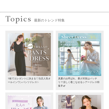
Topics
最新のトレンド特集
1枚でエレガントに決まる♡当店人気オ
真夏のお呼ばれ、暑さ対策はバッチ
ールインワンパンツドレス✨
リ？涼しく着こなせるシアードレス特
集🎐🌿