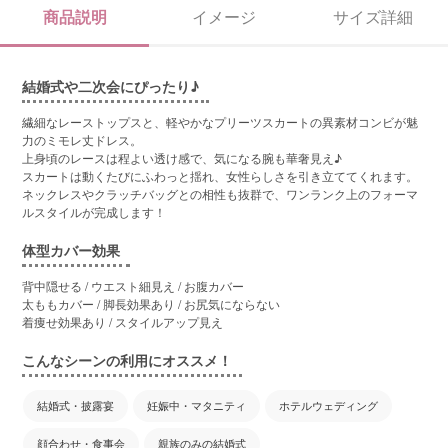
商品説明
イメージ
サイズ詳細
結婚式や二次会にぴったり♪
繊細なレーストップスと、軽やかなプリーツスカートの異素材コンビが魅
力のミモレ丈ドレス。
上身頃のレースは程よい透け感で、気になる腕も華奢見え♪
スカートは動くたびにふわっと揺れ、女性らしさを引き立ててくれます。
ネックレスやクラッチバッグとの相性も抜群で、ワンランク上のフォーマ
ルスタイルが完成します！
体型カバー効果
背中隠せる / ウエスト細見え / お腹カバー
太ももカバー / 脚長効果あり / お尻気にならない
着痩せ効果あり / スタイルアップ見え
こんなシーンの利用にオススメ！
結婚式・披露宴
妊娠中・マタニティ
ホテルウェディング
顔合わせ・食事会
親族のみの結婚式