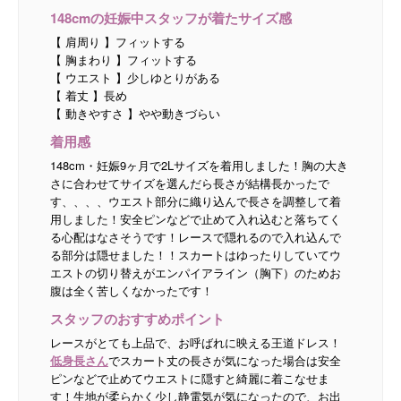
148cmの妊娠中スタッフが着たサイズ感
【 肩周り 】フィットする
【 胸まわり 】フィットする
【 ウエスト 】少しゆとりがある
【 着丈 】長め
【 動きやすさ 】やや動きづらい
着用感
148cm・妊娠9ヶ月で2Lサイズを着用しました！胸の大き
さに合わせてサイズを選んだら長さが結構長かったで
す、、、、ウエスト部分に織り込んで長さを調整して着
用しました！安全ピンなどで止めて入れ込むと落ちてく
る心配はなさそうです！レースで隠れるので入れ込んで
る部分は隠せました！！スカートはゆったりしていてウ
エストの切り替えがエンパイアライン（胸下）のためお
腹は全く苦しくなかったです！
スタッフのおすすめポイント
レースがとても上品で、お呼ばれに映える王道ドレス！
低身長さん
でスカート丈の長さが気になった場合は安全
ピンなどで止めてウエストに隠すと綺麗に着こなせま
す！生地が柔らかく少し静電気が気になったので、お出