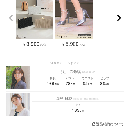
3,900
5,900
¥
¥
税込
税込
浅井 咲希瑛
asai sakie
身長
バスト
ウエスト
ヒップ
166
78
62
86
満島 桃花
mitsushima momoka
身長
163
返品特約について