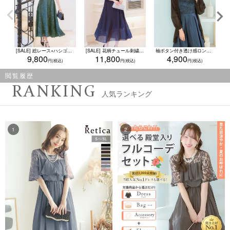
[SALE] 総レース×ハシゴレース切り替えAラインロング丈ワンピースドレス (Sサイズ～3Lサイズ)
[SALE] 花柄チュール刺繍五分袖プリーツロングスカートパーティードレス (Sサイズ～3Lサイズ)
袖ボタン付き透け感ロングカーディガン 結婚式 二次会 体型カバー(Mサイズ)
9,800
11,800
4,900
閲覧履歴
RANKING
人気ランキング