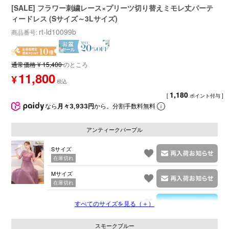
[SALE] フラワー刺繍レース×プリーツ切り替えミモレ丈パーテ
ィードレス (Sサイズ～3Lサイズ)
rt-ld10099b
商品番号
通常価格
¥
15,400
のところ
11,800
¥
1,180
[
ポイント付与 ]
なら
月々3,933円
から。分割手数料無料
アンティークパープル
Sサイズ
在庫切れ
Mサイズ
在庫切れ
Lサイズ
すべてのサイズを見る（＋）
スモークブルー