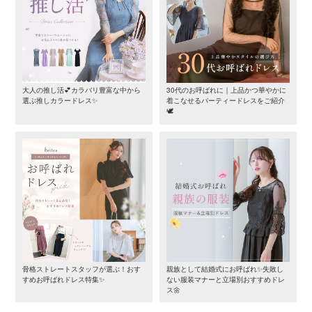
大人の推し活💕カラバリ豊富な中から
30代のお呼ばれに｜上品かつ華やかに
選ぶ推しカラードレス✨
着こなせるパーティードレスをご紹介
🕊️
骨格ストレートスタッフが選ぶ！おす
親族として結婚式にお呼ばれ✨失敗し
すめお呼ばれドレス特集✨
ない服装マナーと立場別おすすめドレ
ス🌼