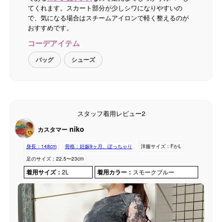
てくれます。スカート部分が少しシワになりやすいの
で、気になる場合はスチームアイロンで軽く整えるのが
おすすめです。
コーデアイテム
バッグ
シューズ
スタッフ着用レビュー2
niko
カスタマー
身長：
148cm
骨格：
妊娠9ヶ月、ぽっちゃり
洋服サイズ：
FかL
足のサイズ：
22.5〜23cm
着用サイズ：
2L
着用カラー：
スモークブルー