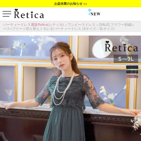
お盆休業のお知らせ >>
NEW
SALE
パーティードレス通販Retica(レティカ)
ワンピースドレス
[SALE] フラワー刺繍レ
ース×プリーツ切り替えミモレ丈パーティードレス (Sサイズ～3Lサイズ)