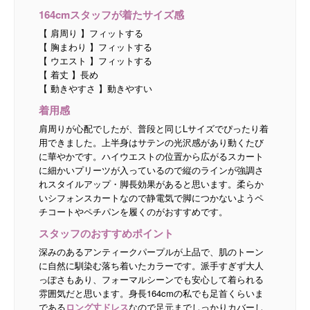
164cmスタッフが着たサイズ感
【 肩周り 】フィットする
【 胸まわり 】フィットする
【 ウエスト 】フィットする
【 着丈 】長め
【 動きやすさ 】動きやすい
着用感
肩周りが心配でしたが、普段と同じLサイズでぴったり着
用できました。上半身はサテンの光沢感があり動くたび
に華やかです。ハイウエストの位置から広がるスカート
に細かいプリーツが入っているので縦のラインが強調さ
れスタイルアップ・脚長効果があると思います。柔らか
いシフォンスカートなので静電気で脚につかないようペ
チコートやペチパンを履くのがおすすめです。
スタッフのおすすめポイント
深みのあるアンティークパープルが上品で、肌のトーン
に自然に馴染む落ち着いたカラーです。派手すぎず大人
っぽさもあり、フォーマルシーンでも安心して着られる
雰囲気だと思います。身長164cmの私でも足首くらいま
である
ロング丈ドレス
なので足元までしっかりカバーし