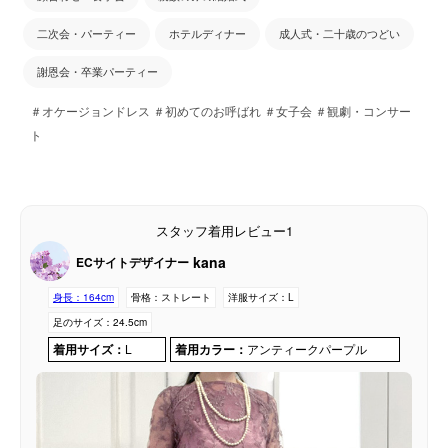
二次会・パーティー
ホテルディナー
成人式・二十歳のつどい
謝恩会・卒業パーティー
＃オケージョンドレス ＃初めてのお呼ばれ ＃女子会 ＃観劇・コンサー
ト
スタッフ着用レビュー1
kana
ECサイトデザイナー
身長：
164cm
骨格：
ストレート
洋服サイズ：
L
足のサイズ：
24.5cm
着用サイズ：
L
着用カラー：
アンティークパープル