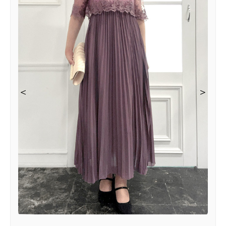
＜
＜
＜
＜
＞
＞
＞
＞