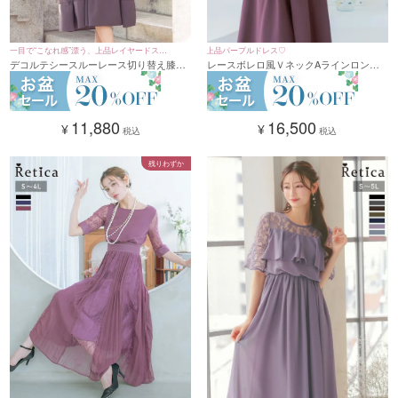
上品パープルドレス♡
一目で“こなれ感”漂う、上品レイヤードスタ
レースボレロ風ＶネックAラインロング
デコルテシースルーレース切り替え膝丈
イル♪
丈ワンピースドレス(XSサイズ～4Lサイ
ワンピースパーティードレス [パールネッ
ズ)
クレス付き] (Sサイズ～3Lサイズ)
16,500
11,880
¥
¥
税込
税込
残りわずか