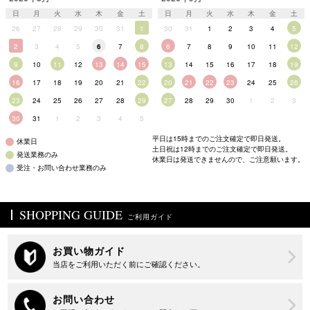
日
月
火
水
木
金
土
日
月
火
水
木
金
土
26
27
28
29
30
31
1
30
31
1
2
3
4
5
2
3
4
5
6
7
8
6
7
8
9
10
11
12
9
10
11
12
13
14
15
13
14
15
16
17
18
19
16
17
18
19
20
21
22
20
21
22
23
24
25
26
23
24
25
26
27
28
29
27
28
29
30
1
2
3
30
31
1
2
3
4
5
平日は15時までのご注文確定で即日発送。
休業日
土日祝は12時までのご注文確定で即日発送。
発送業務のみ
休業日は発送できませんので、ご注意願います。
受注・お問い合わせ業務のみ
SHOPPING GUIDE
ご利用ガイド