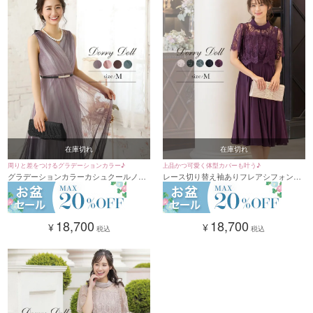
在庫切れ
在庫切れ
周りと差をつけるグラデーションカラー♪
上品かつ可愛く体型カバーも叶う♪
グラデーションカラーカシュクールノー
レース切り替え袖ありフレアシフォン膝
スリーブパーティードレスベルト付き (M
丈スカートパーティードレス (Mサイズ)
サイズ) [DorryDoll/ドリードール]
[DorryDoll/ドリードール]
18,700
18,700
¥
¥
税込
税込