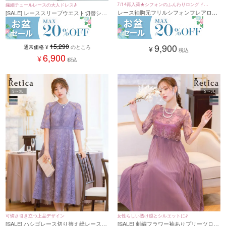
7/14再入荷★シフォンのふんわりロングドレ
繊細チュールレースの大人ドレス♪
レース袖胸元フリルシフォンフレアロン
[SALE] レーススリーブウエスト切替シフ
ス♪
グパーティードレス (Sサイズ～5Lサイ
ォンドレープロングパーティードレス (S
ズ)
サイズ～4Lサイズ)
9,900
15,290
通常価格
¥
のところ
¥
税込
6,900
¥
税込
可憐さ引き立つ上品デザイン
女性らしい透け感とシルエットに♪
[SALE] ハシゴレース切り替え総レースロ
[SALE] 刺繍フラワー袖ありプリーツロン