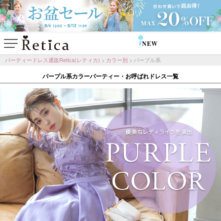
NEW
SALE
パーティードレス通販Retica(レティカ)
カラー別
パープル系
パープル系カラーパーティー・お呼ばれドレス一覧