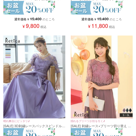
ング丈ワンピースドレス (Sサイズ～3Lサ
グスカートパーティードレス (Sサイズ～
イズ)
3Lサイズ)
15,400
15,400
通常価格
¥
のところ
通常価格
¥
のところ
9,800
11,800
¥
¥
税込
税込
晴れ舞台にピッタリ♪
揺れるプリーツが目を引く♪
[SALE] 3D刺繍レースバックスピンドルマ
[SALE] 刺繍レース×プリーツ切り替え 五
キシロング丈パーティードレス (XSサイ
分袖 袖あり ロングスカート パーティー
ズ～4Lサイズ)
ドレス 結婚式 二次会 大きいサイズ (Sサ