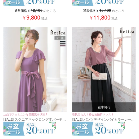
イズ～3Lサイズ)
12,100
15,400
通常価格
¥
のところ
通常価格
¥
のところ
9,800
11,800
¥
¥
税込
税込
在庫切れ
上品でフェミニンな雰囲気を演出♪
着脱楽ちん！着心地抜群ドレス！
[SALE] スクエアネックロング丈パーティ
[SALE] パンツデザインバイカラーレース
ードレス (Sサイズ～4Lサイズ)
袖プチプラパーティードレス (Sサイズ～
4Lサイズ)