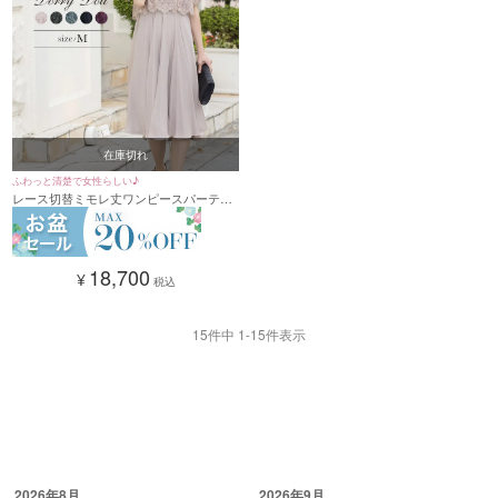
在庫切れ
ふわっと清楚で女性らしい♪
レース切替ミモレ丈ワンピースパーティ
ードレス (Mサイズ) [DorryDoll/ドリード
ール]
18,700
¥
税込
15
件中
1
-
15
件表示
2026年8月
2026年9月