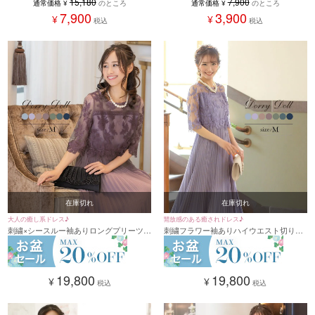
15,180
7,900
通常価格
¥
のところ
通常価格
¥
のところ
7,900
3,900
¥
¥
税込
税込
在庫切れ
在庫切れ
大人の癒し系ドレス♪
開放感のある癒されドレス♪
刺繍×シースルー袖ありロングプリーツス
刺繍フラワー袖ありハイウエスト切り替
カートパーティードレス (Mサイズ)
えロングプリーツパーティードレス (Mサ
[DorryDoll/ドリードール]
イズ) [DorryDoll/ドリードール]
19,800
19,800
¥
¥
税込
税込