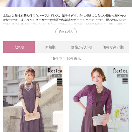
上品さと知性を兼ね備えたパープルドレス。派手すぎず、かつ地味にならない絶妙な華やかさ
が魅力です。淡いラベンダーカラーは春夏の結婚式やガーデンパーティーに、深みのあるパー
プルは冬のお呼ばれにぴったりなカラー。ブルーベースの方にも馴染みやすく、周りと被りに
くいカラーなので自分らしい個性を表現したい方にぴったりです。
人気順
新着順
価格が安い順
価格が高い順
15
件中
1
-
15
件表示