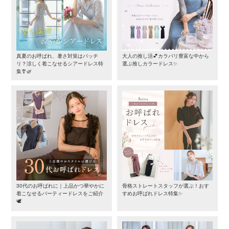
真夏のお呼ばれ、暑さ対策はバッチ
大人の推し活💕カラバリ豊富な中から
リ？涼しく着こなせるシアードレス特
選ぶ推しカラードレス✨
集🎐🌿
30代のお呼ばれに｜上品かつ華やかに
骨格ストレートスタッフが選ぶ！おす
着こなせるパーティードレスをご紹介
すめお呼ばれドレス特集✨
🕊️