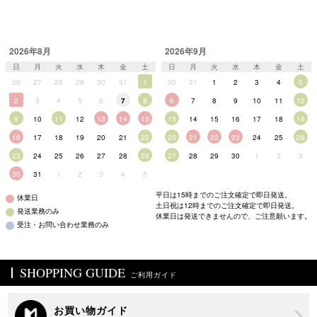
ニーズも多様化する中、インターネットショッピングを利用する事によっ
て本当に欲しいドレスをじっくりと探していただく事が可能となり、色々
なシチュエーションに合わせられるフォーマルドレスをインターネット販
2026年8月
2026年9月
売専門店とすることでコストを削減し、上質なドレスをお求めやすいお値
日
段で提供させていただけるようになりました。
月
火
水
木
金
土
日
月
火
水
木
金
土
26
27
28
29
30
31
1
30
31
1
2
3
4
5
当店のパーティードレスをご提案させていただく事により、お客様に上品
2
で魅力あふれる素敵なワンピースやパンツドレスをご購入いただき、パー
3
4
5
6
7
8
6
7
8
9
10
11
12
ティーシーンにおいて控えめながらも華やかにご愛用いただきたいと思っ
9
10
11
12
13
14
15
13
14
15
16
17
18
19
ております。
16
17
18
19
20
21
22
20
21
22
23
24
25
26
パーティードレスを実際に購入するにあたり、結婚式や披露宴など様々な
23
24
25
26
27
28
29
27
28
29
30
1
2
3
お呼ばれパーティーのルールやマナーがありますが、身だしなみや条件な
どの要素を取り入れて、商品を選ぶことが購入する上で最もお悩みになる
30
31
1
2
3
4
5
ポイントかと思います。
お選びいただくポイントとしてまずは何と言っても個性や上品さを保ちつ
平日は15時までのご注文確定で即日発送。
休業日
つ主張しすぎないドレスになります。
土日祝は12時までのご注文確定で即日発送。
発送業務のみ
休業日は発送できませんので、ご注意願います。
受注・お問い合わせ業務のみ
結婚式や謝恩会、入学式や卒業式などのフォーマルにも二次会やカジュア
ルスタイルの披露宴などの各種パーティーに幅広く使えるワンピーススタ
イルのパンツドレスが特に人気のデザインです。
ワンピースドレスと言ってもミディアム丈からロング丈だったり、タイト
SHOPPING GUIDE
ワンピースやフレアワンピースなどもありますし、パンツドレスと言って
ご利用ガイド
もワイドパンツやテーパードパンツだったり、ノースリーブや七分袖など
もあり、必要な条件が整った後にはお好みのデザインなどの要素がどんど
んプラスされていきます。
ワンピースドレスはもちろん定番ですが、最近はその中でもウエスト切り