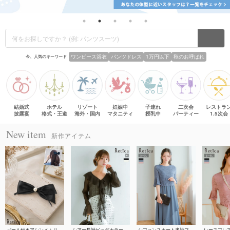
ワンピース浴衣
パンツドレス
1万円以下
秋のお呼ばれ
今、人気のキーワード
結婚式
ホテル
リゾート
妊娠中
子連れ
二次会
レストラ
披露宴
格式・王道
海外・国内
マタニティ
授乳中
パーティー
1.5次会
New item
新作アイテム
パール付きアシンメトリーダブルリボンバレッタ(ブラック)
シアー長袖ビッグカラーフリルボレロ 結婚式 二次会(Mサイズ)
シフォンスカート半袖フレアレーススリーブロングパーティードレス 結婚式 二次会(Sサイズ～3Lサイズ)