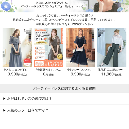
おしゃれで可愛いパーティードレスが揃う♪
結婚式や二次会シーンに応じたワンピースやドレスを多数ご用意しております。
写真映えの良いドレスならReticaブランドへ
ラメなし ロングドレス 体型カバー ワンピース 敏感肌対応 結婚式 二次会 お呼ばれ 大人 上品 (Sサイズ～5Lサイズ)
「全部選べる！」パーティードレスフルコーデセット (ドレス1点＋バッグ1点＋アクセ1点+靴1足/4点15000円(税込)/靴なしで12000円(税込))
袖ラメレースシフォンフレアロングパーティードレス (Sサイズ～5Lサイズ)
[SALE] 二の腕カバー ケープデザイン セットアップ ウエストリボン ワイドパンツ パーティードレス 結婚式 二次会 (Sサイズ～3Lサイズ)
9,900
0
9,900
11,980
パーティードレスに関するよくある質問
お呼ばれドレスの選び方は？
人気のカラーは何ですか？