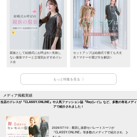
親族として結婚式にお呼ばれ✨失敗し
セットアップは結婚式で着ても大丈
ない服装マナーと立場別おすすめドレ
夫？マナーや選び方を解説✨
ス🌼
もっと特集を見る
メディア掲載実績
当店のドレスが『CLASSY.ONLINE』や人気ファッション誌『Ray(レイ)』など、多数の有名メディ
アで紹介されました！
2026/07/10：着回し抜群セパレートスーツが
『CLASSY.ONLINE』等多数のメディアで紹介され
ました