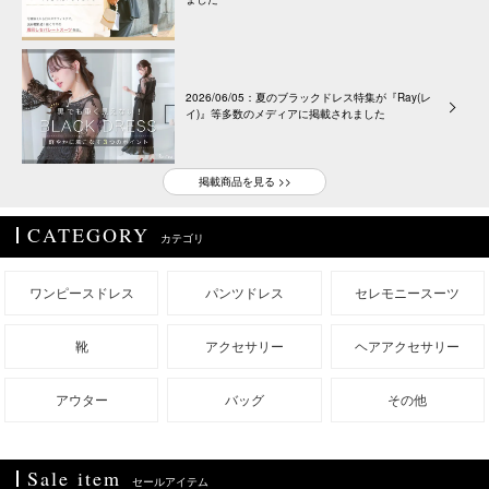
2026/06/05：夏のブラックドレス特集が『Ray(レ
イ)』等多数のメディアに掲載されました
掲載商品を見る >>
CATEGORY
カテゴリ
ワンピースドレス
パンツドレス
セレモニースーツ
靴
アクセサリー
ヘアアクセサリー
アウター
バッグ
その他
Sale item
セールアイテム