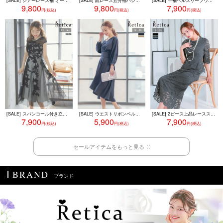
[SALE] シアーレース袖 オールインワン ウエストリボン パンツドレス 結婚式 二次会(S~4L)(ブルーグリーン/ブラック/チャコールグレー)
[SALE] 総レース五分袖ハシゴレース切り替えAラインロング丈ワンピースドレス (Sサイズ～3Lサイズ)
[SALE] 半袖ベルスリーブウエストマークワイドパンツパーティードレス 結婚式 二次会 (Sサイズ～3Lサイズ)
9,800
9,800
7,900
[SALE] スパンコール付き立体刺繍フレンチスリーブミモレ丈ワンピースパーティードレス (XSサイズ～4Lサイズ)
[SALE] ウエストリボンベルト付きフィッシュテールワンピースパーティードレス (Sサイズ～XXLサイズ)
[SALE] 2ピース上品レーススリーブペプラム切り替えタイトロングドレス (Sサイズ～3Lサイズ)
7,900
5,900
7,900
セールアイテムをもっと見る
BRAND
ブランド