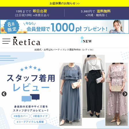
お盆休業のお知らせ >>
即日出荷
送料無料
15時まで
で
3,980円
で
(土日祝12時) ※休業日あり
※沖縄・離島除く
NEW
SALE
結婚式・お呼ばれパーティドレス通販Retica（レティカ）