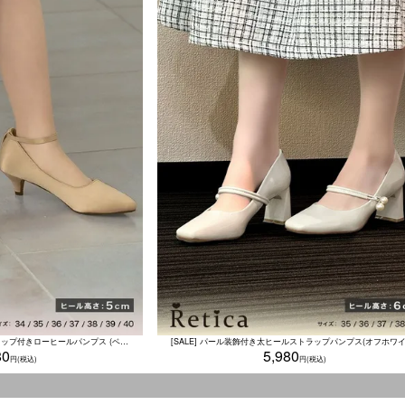
[SALE] サテン生地アンクルストラップ付きローヒールパンプス (ベージュ)
[SALE] パール装飾付き太ヒールストラップパンプス(オフホワイ
80
5,980