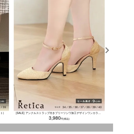
[SALE] 
ト)
[SALE] アンクルストラップ付きプリーツシワ加工デザインワンカラーパンプス (ベージュ)
3,980