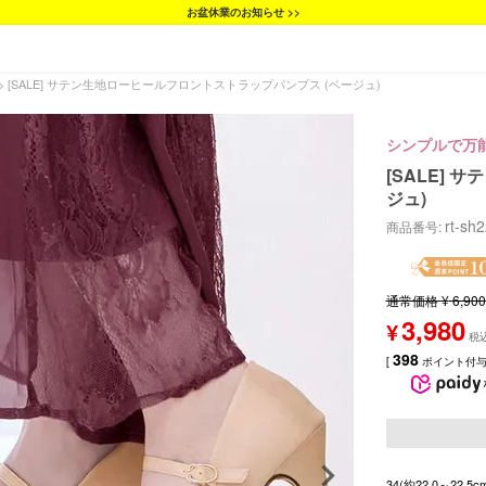
お盆休業のお知らせ >>
[SALE] サテン生地ローヒールフロントストラップパンプス (ベージュ)
シンプルで万
[SALE]
ジュ)
rt-sh
商品番号
通常価格
¥
6,900
3,980
¥
398
[
ポイント付与 
34(約22.0～22.5c