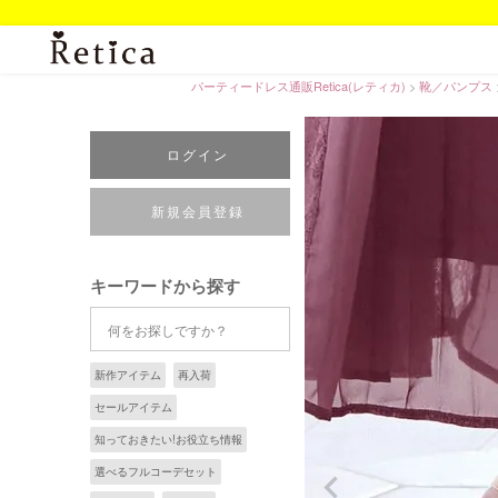
パーティードレス通販Retica(レティカ)
靴／パンプス
ログイン
新規会員登録
キーワードから探す
新作アイテム
再入荷
セールアイテム
知っておきたい!お役立ち情報
選べるフルコーデセット