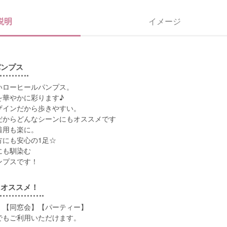
説明
イメージ
パンプス
いローヒールパンプス。
を華やかに彩ります♪
ザインだから歩きやすい。
だからどんなシーンにもオススメです
着用も楽に。
方にも安心の1足☆
にも馴染む
ンプスです！
にオススメ！
】【同窓会】【パーティー】
でもご利用いただけます。