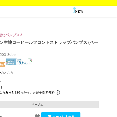
NEW
SALE
能なパンプス♪
 サテン生地ローヒールフロントストラップパンプス (ベー
2203-3dbe
のところ
]
なら
月々1,326円
から。分割手数料無料
ベージュ
m)