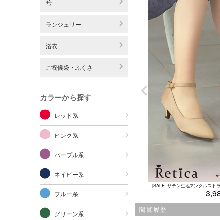
袴
ランジェリー
浴衣
ご祝儀袋・ふくさ
カラーから探す
レッド系
ピンク系
パープル系
ネイビー系
3,9
ブルー系
閲覧履歴
グリーン系