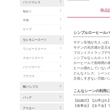
パンツドレス
商品
袖あり
半袖
ケープ
シンプルローヒール
セレモニースーツ
サテン生地が大人っぽ
サテンの光沢感が足元
ワンピーススーツ
フロントストラップデ
シンプルなシルエット
スカートスーツ
ローヒールで長時間の
パンツスーツ
ヒール慣れしていない
どんなドレス、シーン
ブラウス
主張しすぎない万能パ
靴/パンプス
こんなシーンの利用
バッグ
【結婚式】【お呼ばれ
【食事会】【女子会】
アウター