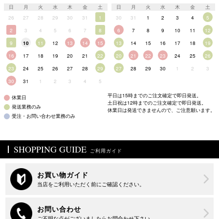
日
月
火
水
木
金
土
日
月
火
水
木
金
土
26
27
28
29
30
31
1
30
31
1
2
3
4
5
2
3
4
5
6
7
8
6
7
8
9
10
11
12
9
10
11
12
13
14
15
13
14
15
16
17
18
19
16
17
18
19
20
21
22
20
21
22
23
24
25
26
23
24
25
26
27
28
29
27
28
29
30
1
2
3
30
31
1
2
3
4
5
平日は15時までのご注文確定で即日発送。
休業日
土日祝は12時までのご注文確定で即日発送。
発送業務のみ
休業日は発送できませんので、ご注意願います。
受注・お問い合わせ業務のみ
SHOPPING GUIDE
ご利用ガイド