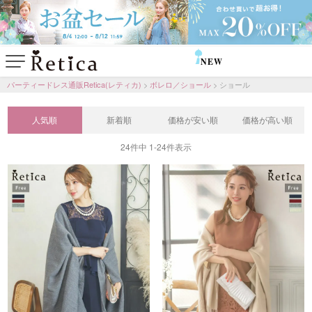
NEW
SALE
パーティードレス通販Retica(レティカ)
ボレロ／ショール
ショール
人気順
新着順
価格が安い順
価格が高い順
24
件中
1
-
24
件表示