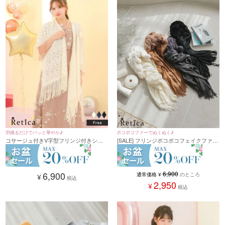
羽織るだけでパッと華やか♪
ポコポコファーでぬくぬく♪
コサージュ付きV字型フリンジ付きショ
[SALE] フリンジポコポコフェイクファー
ール
ショール (フリーサイズ)
6,900
6,900
通常価格
¥
のところ
¥
税込
2,950
¥
税込