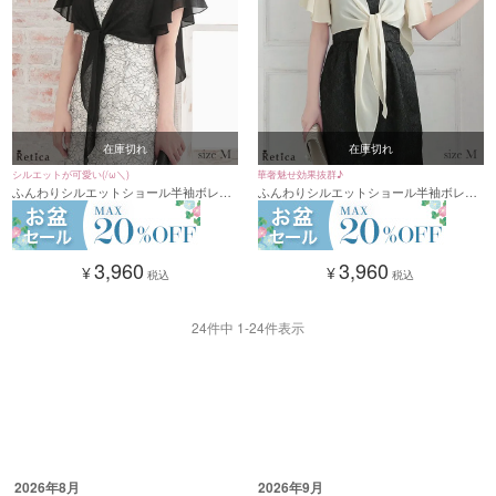
在庫切れ
在庫切れ
シルエットが可愛い(/ω＼)
華奢魅せ効果抜群♪
ふんわりシルエットショール半袖ボレロ
ふんわりシルエットショール半袖ボレロ
(ブラック)(Mサイズ)
(ベージュ)(Mサイズ)
3,960
3,960
¥
¥
税込
税込
24
件中
1
-
24
件表示
2026年8月
2026年9月