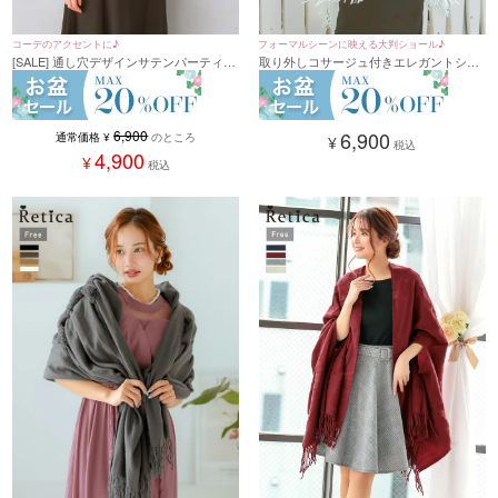
コーデのアクセントに♪
フォーマルシーンに映える大判ショール♪
[SALE] 通し穴デザインサテンパーティー
取り外しコサージュ付きエレガントショ
ショール(フリーサイズ)
ール
6,900
6,900
通常価格
¥
のところ
¥
税込
4,900
¥
税込