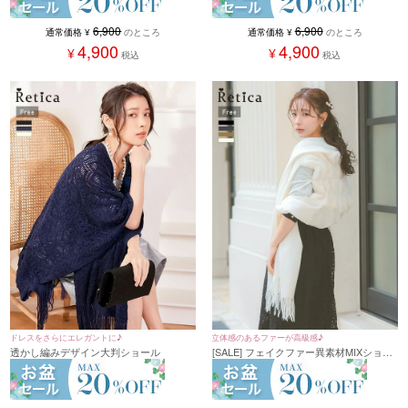
6,900
6,900
通常価格
¥
のところ
通常価格
¥
のところ
4,900
4,900
¥
¥
税込
税込
ドレスをさらにエレガントに♪
立体感のあるファーが高級感♪
透かし編みデザイン大判ショール
[SALE] フェイクファー異素材MIXショー
ル(フリーサイズ)