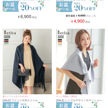
ール
ル(フリーサイズ)
6,900
6,900
通常価格
¥
のところ
¥
税込
4,900
¥
税込
サッと羽織れて便利♪
嬉しいアームホール付き♪
[SALE] シンプルデザインサテンショール
[SALE] フリンジ大判ストール
(フリーサイズ)