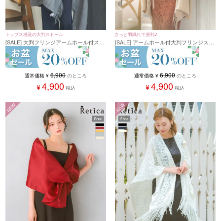
トップス感覚の大判ストール
さっと羽織れて便利♪
[SALE] 大判フリンジアームホール付スト
[SALE] アームホール付大判フリンジスト
ール
ール
6,900
6,900
通常価格
¥
のところ
通常価格
¥
のところ
4,900
4,900
¥
¥
税込
税込
NEW
NEW