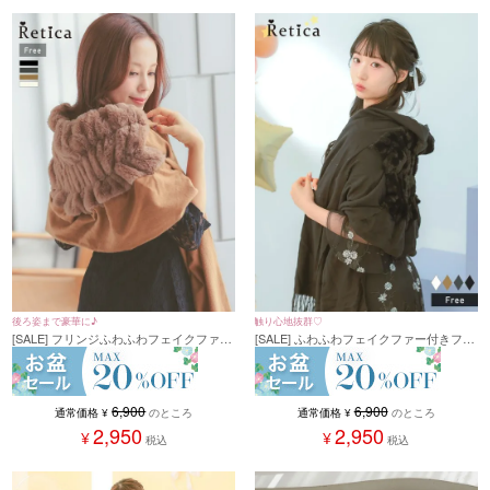
後ろ姿まで豪華に♪
触り心地抜群♡
[SALE] フリンジふわふわフェイクファー
[SALE] ふわふわフェイクファー付きフリ
ショール (フリーサイズ)
ンジショール (フリーサイズ)
6,900
6,900
通常価格
¥
のところ
通常価格
¥
のところ
2,950
2,950
¥
¥
税込
税込