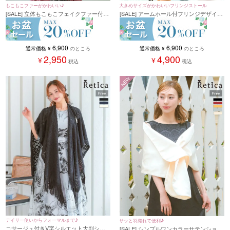
もこもこファーがかわいい♪
大きめサイズがかわいいフリンジストール
[SALE] 立体もこもこフェイクファー付き
[SALE] アームホール付フリンジデザイン
ショール(フリーサイズ)
大判ストール
6,900
6,900
通常価格
¥
のところ
通常価格
¥
のところ
2,950
4,900
¥
¥
税込
税込
NEW
デイリー使いからフォーマルまで♪
サッと羽織れて便利♪
コサージュ付きV字シルエット大判ショ
[SALE] シンプルワンカラーサテンショー