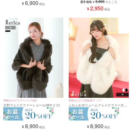
6,900
6,900
通常価格
¥
のところ
¥
税込
2,950
¥
税込
羽織るだけでゴージャス感♪
羽織るだけで高級感アップ♡
大判フェイクファーショール(Mサイズ)
ふわふわボリュームフェイクファー大判
ショール(Mサイズ)
8,900
8,900
¥
¥
税込
税込