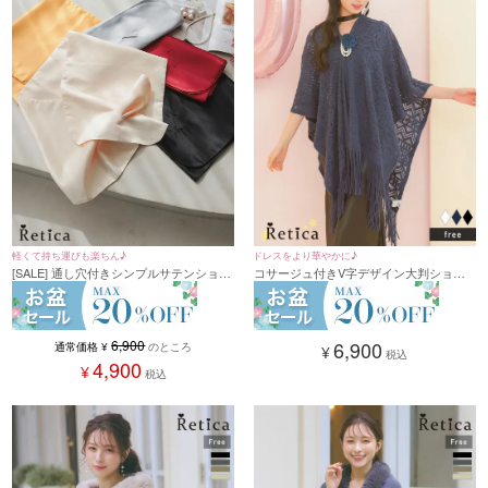
軽くて持ち運びも楽ちん♪
ドレスをより華やかに♪
[SALE] 通し穴付きシンプルサテンショー
コサージュ付きV字デザイン大判ショー
ル (フリーサイズ)
ル
6,900
6,900
通常価格
¥
のところ
¥
税込
4,900
¥
税込