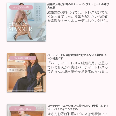
結婚式お呼ばれ靴のマナー✨パンプス・ヒールの選び
今おすすめ特集
方👠📘
結婚式のお呼ばれでは、ドレスだけでな
く足元までしっかり気を配りたいもの🩰
💫素敵なトータルコーデにしたいけど、
「どんな靴を履けばいいの？」「ローヒ
ールでも大丈夫？」マナーが沢山あって
選ぶのが難しいと悩む方も多いのではな
いでしょうか。😞この記事...
パーティードレスは結婚式だけじゃない！着回しシ
ドレス選びのお助け
ーン特集🪄👗
「パーティードレス＝結婚式用」と思っ
ていませんか？実はパーティードレスっ
てきちんと感＋華やかさを求められる場
面で大活躍！今回は、結婚式以外の着用
シーンをご紹介します🌟💍記念日や特別
なデートに特別な日のデートには、ドレ
スコードのあるレストラン...
コーデのバリエーションを増やしたい❣️着回ししやす
ドレス選びのお助け
いドレス&アイテムまとめ
皆さんお呼ばれ用のドレスは何着持って