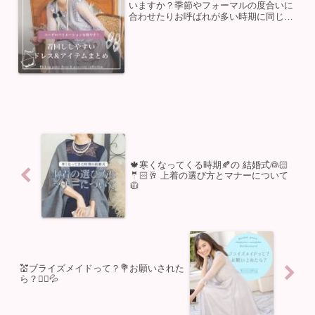
いますか？季節やフォーマルの度合いに
合わせたりお呼ばれが多い時期に同じド
レスになる事を避けるため、ドレスを
2、3着を持っている方が多いようです🤨
🔍しかしドレスは安い買い物ではありま
せんし、着用する機会も限...
🍁寒くなってくる時期🍂の 結婚式👰🏻
🤵🏻🥂 上着の選び方とマナーについて
🧥
💒ブライズメイドって？💐お願いされた
ら？🤷‍♀️💦