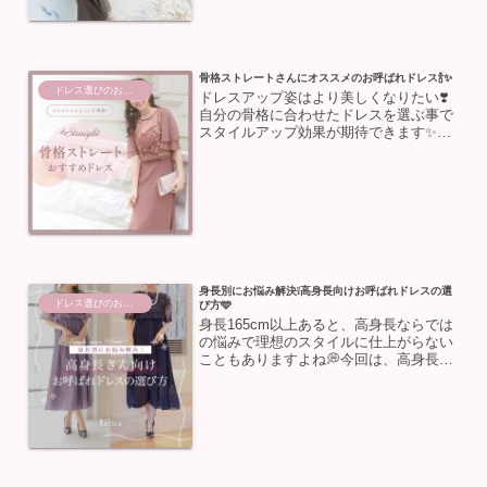
り入れたお呼ばれ...
骨格ストレートさんにオススメのお呼ばれドレス🍾✨
ドレス選びのお助け
ドレスアップ姿はより美しくなりたい❣️
自分の骨格に合わせたドレスを選ぶ事で
スタイルアップ効果が期待できます✨今
回は骨格ストレートさんにオススメのド
レス選びのコツとおすすめドレスをご紹
介💕パーティーや結婚式のお呼ばれに向
けて、ぜひ参考にしてみ...
身長別にお悩み解決❕高身長向けお呼ばれドレスの選
ドレス選びのお助け
び方🩵
身長165cm以上あると、高身長ならでは
の悩みで理想のスタイルに仕上がらない
こともありますよね💭今回は、高身長さ
んがドレスを選ぶときのコツやスタイル
をより引き立てるドレス選びのポイント
をご紹介します💡パーティーや結婚式の
お呼ばれに向けて、ぜ...