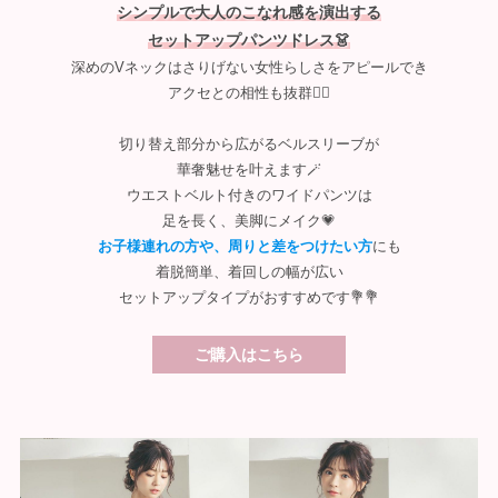
シンプルで大人のこなれ感を演出する
セットアップパンツドレス👗
深めのVネックはさりげない女性らしさをアピールでき
アクセとの相性も抜群🙆‍♀️
切り替え部分から広がるベルスリーブが
華奢魅せを叶えます🪄
ウエストベルト付きのワイドパンツは
足を長く、美脚にメイク💗
お子様連れの方や、周りと差をつけたい方
にも
着脱簡単、着回しの幅が広い
セットアップタイプがおすすめです💐💐
ご購入はこちら