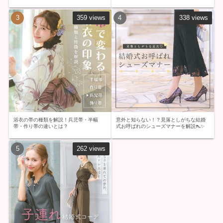
359 views
338 views
浴衣の帯の種類を解説！兵児帯・半幅
意外と知らない！？見落としがちな結婚
帯・作り帯の違いとは？
式お呼ばれのシューズマナーを解説👠✨
262 views