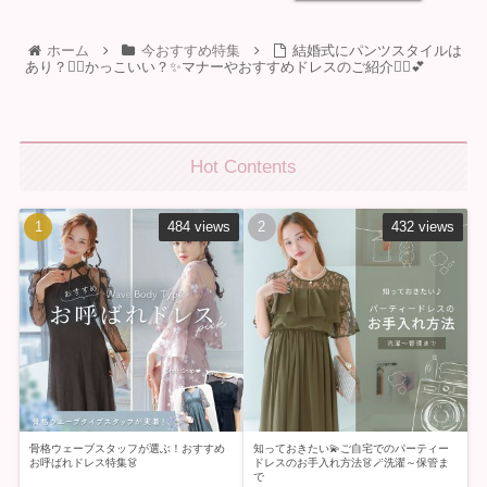
ホーム
今おすすめ特集
結婚式にパンツスタイルは
あり？🙆‍♀️かっこいい？✨マナーやおすすめドレスのご紹介💁‍♀️💕
Hot Contents
484 views
432 views
骨格ウェーブスタッフが選ぶ！おすすめ
知っておきたい💫ご自宅でのパーティー
お呼ばれドレス特集👗
ドレスのお手入れ方法👗🪄洗濯～保管ま
で