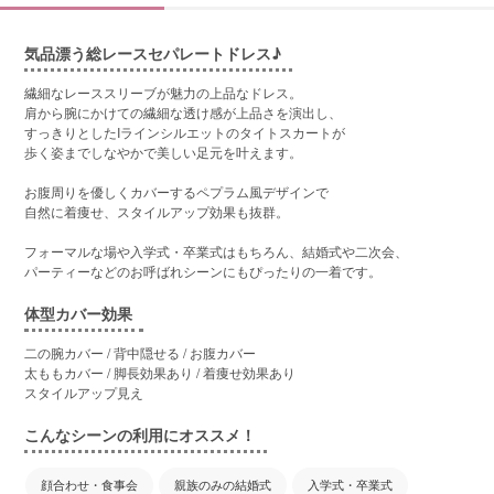
気品漂う総レースセパレートドレス♪
繊細なレーススリーブが魅力の上品なドレス。
肩から腕にかけての繊細な透け感が上品さを演出し、
すっきりとしたIラインシルエットのタイトスカートが
歩く姿までしなやかで美しい足元を叶えます。
お腹周りを優しくカバーするペプラム風デザインで
自然に着痩せ、スタイルアップ効果も抜群。
フォーマルな場や入学式・卒業式はもちろん、結婚式や二次会、
パーティーなどのお呼ばれシーンにもぴったりの一着です。
体型カバー効果
二の腕カバー / 背中隠せる / お腹カバー
太ももカバー / 脚長効果あり / 着痩せ効果あり
スタイルアップ見え
こんなシーンの利用にオススメ！
顔合わせ・食事会
親族のみの結婚式
入学式・卒業式