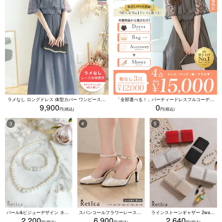
ラメなし ロングドレス 体型カバー ワンピース 敏感肌対応 結婚式 二次会 お呼ばれ 大人 上品 (Sサイズ～5Lサイズ)
「全部選べる！」パーティードレスフルコーデセット (ドレス1点＋バッグ1点＋アクセ1点+靴1足/4点15000円(税込)/靴なしで12000円(税込))
9,900
0
パール&ビジューデザイン ネックレス×ピアス×ブレスレット アクセサリー3set
スパンコールフラワーレースアンクルストラップハイヒールセパレートパンプス (ベージュ)
ラインストーンギャザー 2wayプリーツクラッチバッグ(ベージュ/シルバー/ブラック/ホワイト/レッド)
2,200
6,900
2,640