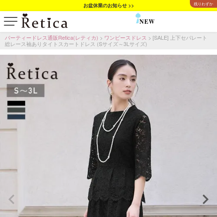
残りわずか
お盆休業のお知らせ >>
NEW
SALE
パーティードレス通販Retica(レティカ)
ワンピースドレス
[SALE] 上下セパレート
総レース袖ありタイトスカートドレス (Sサイズ～3Lサイズ)