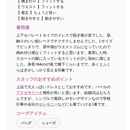
【 胸まわり 】フィットする
【 ウエスト 】フィットする
【 着丈 】ちょうど良い
【 動きやすさ 】動きやすい
着用感
上下セパレートタイプのドレスで脱ぎ着が楽でした。肌
触りのいい総レースでチクチクしませんでした。Lサイズ
でピッタリで、背中側がウエストゴムになっていたので
締め付け感なくフィットすると思います。着用した時、
スカートの裾に入っているスリットが少し深めに感じま
した。身長164cmの私で膝下くらいまでで、歩くとふく
らはぎがしっかり見える印象です。
スタッフのおすすめポイント
上品で大人っぽいドレスとしておすすめです。パールの
アクセサリー
と相性が良いと思います。結婚式はもちろ
んですが、シンプルで着回しやすいデザインなので学校
行事や会社の
セレモニー
などにも着ていける1着です。
コーデアイテム
バッグ
シューズ