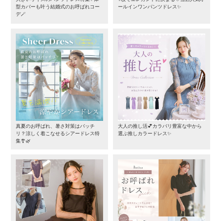
型カバーも叶う結婚式のお呼ばれコー
ールインワンパンツドレス✨
デ🪄
真夏のお呼ばれ、暑さ対策はバッチ
大人の推し活💕カラバリ豊富な中から
リ？涼しく着こなせるシアードレス特
選ぶ推しカラードレス✨
集🎐🌿