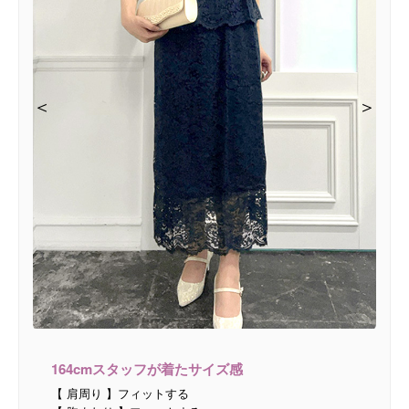
＜
＜
＜
＜
＜
＞
＞
＞
＞
＞
164cmスタッフが着たサイズ感
【 肩周り 】フィットする