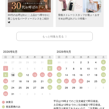
30代のお呼ばれに｜上品かつ華やかに
骨格ストレートスタッフが選ぶ！おす
着こなせるパーティードレスをご紹介
すめお呼ばれドレス特集✨
🕊️
もっと特集を見る
2026年8月
2026年9月
日
月
火
水
木
金
土
日
月
火
水
木
金
土
26
27
28
29
30
31
1
30
31
1
2
3
4
5
2
3
4
5
6
7
8
6
7
8
9
10
11
12
9
10
11
12
13
14
15
13
14
15
16
17
18
19
16
17
18
19
20
21
22
20
21
22
23
24
25
26
23
24
25
26
27
28
29
27
28
29
30
1
2
3
30
31
1
2
3
4
5
平日は15時までのご注文確定で即日発送。
休業日
土日祝は12時までのご注文確定で即日発送。
発送業務のみ
休業日は発送できませんので、ご注意願います。