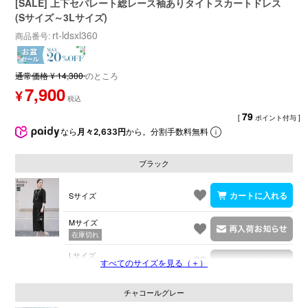
[SALE] 上下セパレート総レース袖ありタイトスカートドレス
(Sサイズ～3Lサイズ)
rt-ldsxl360
商品番号
通常価格
¥
14,300
のところ
7,900
¥
79
[
ポイント付与 ]
なら
月々2,633円
から。分割手数料無料
ブラック
Sサイズ
Mサイズ
在庫切れ
Lサイズ
すべてのサイズを見る（＋）
在庫切れ
チャコールグレー