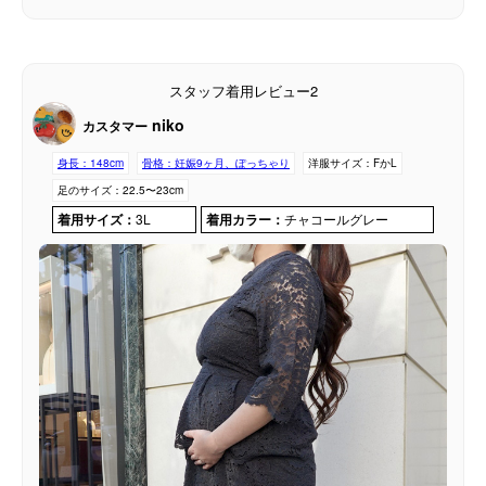
スタッフ着用レビュー2
niko
カスタマー
身長：
148cm
骨格：
妊娠9ヶ月、ぽっちゃり
洋服サイズ：
FかL
足のサイズ：
22.5〜23cm
着用サイズ：
3L
着用カラー：
チャコールグレー