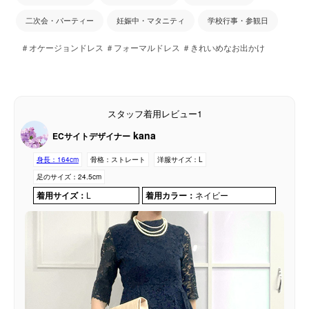
二次会・パーティー
妊娠中・マタニティ
学校行事・参観日
＃オケージョンドレス ＃フォーマルドレス ＃きれいめなお出かけ
スタッフ着用レビュー1
kana
ECサイトデザイナー
身長：
164cm
骨格：
ストレート
洋服サイズ：
L
足のサイズ：
24.5cm
着用サイズ：
L
着用カラー：
ネイビー