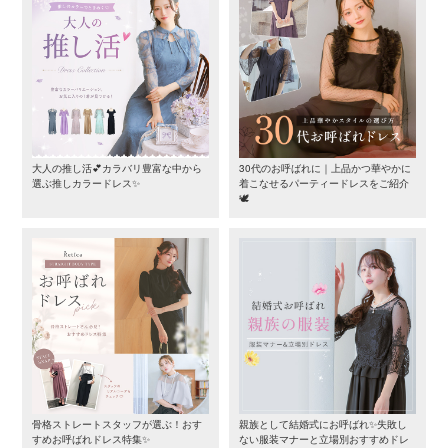
大人の推し活💕カラバリ豊富な中から
30代のお呼ばれに｜上品かつ華やかに
選ぶ推しカラードレス✨
着こなせるパーティードレスをご紹介
🕊️
骨格ストレートスタッフが選ぶ！おす
親族として結婚式にお呼ばれ✨失敗し
すめお呼ばれドレス特集✨
ない服装マナーと立場別おすすめドレ