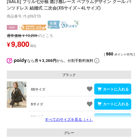
[SALE] フリル七分袖 透け感レース ペプラムデザイン クール パ
ンツドレス 結婚式 二次会(XSサイズ～4Lサイズ)
rt-pts31b
商品番号
NEW
通常価格
¥
13,200
のところ
9,800
¥
980
[
ポイント付与 ]
なら
月々3,266円
から。分割手数料無料
ブラック
XSサイズ
Sサイズ
Mサイズ
すべてのサイズを見る（＋）
残りわずか
グレー