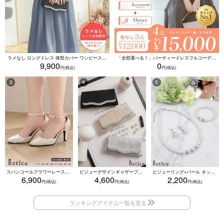
ラメなし ロングドレス 体型カバー ワンピース 敏感肌対応 結婚式 二次会 お呼ばれ 大人 上品 (Sサイズ～5Lサイズ)
「全部選べる！」パーティードレスフルコーデセット (ドレス1点＋バッグ1点＋アクセ1点+靴1足/4点15000円(税込)/靴なしで12000円(税込))
9,900
0
スパンコールフラワーレースアンクルストラップハイヒールセパレートパンプス (ベージュ)
ビジューデザインギャザープリーツ入り2wayバッグ(ベージュ/シルバー/ブラック)
ビジューリング×パール ネックレス・ブレスレット・ピアス 3点セット（ホワイト）
6,900
4,600
2,200