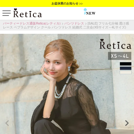
お盆休業のお知らせ >>
NEW
SALE
パーティードレス通販Retica(レティカ)
パンツドレス
[SALE] フリル七分袖 透け感
レース ペプラムデザイン クール パンツドレス 結婚式 二次会(XSサイズ～4Lサイズ)