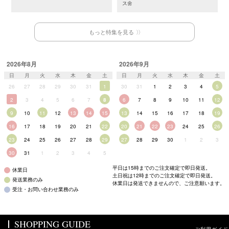
ス🌼
もっと特集を見る
2026年8月
2026年9月
日
月
火
水
木
金
土
日
月
火
水
木
金
土
26
27
28
29
30
31
1
30
31
1
2
3
4
5
2
3
4
5
6
7
8
6
7
8
9
10
11
12
9
10
11
12
13
14
15
13
14
15
16
17
18
19
16
17
18
19
20
21
22
20
21
22
23
24
25
26
23
24
25
26
27
28
29
27
28
29
30
1
2
3
30
31
1
2
3
4
5
平日は15時までのご注文確定で即日発送。
休業日
土日祝は12時までのご注文確定で即日発送。
発送業務のみ
休業日は発送できませんので、ご注意願います。
受注・お問い合わせ業務のみ
SHOPPING GUIDE
ご利用ガイド