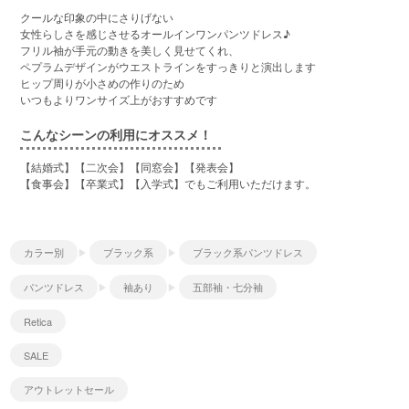
クールな印象の中にさりげない
女性らしさを感じさせるオールインワンパンツドレス♪
フリル袖が手元の動きを美しく見せてくれ、
ペプラムデザインがウエストラインをすっきりと演出します
ヒップ周りが小さめの作りのため
いつもよりワンサイズ上がおすすめです
こんなシーンの利用にオススメ！
【結婚式】【二次会】【同窓会】【発表会】
【食事会】【卒業式】【入学式】でもご利用いただけます。
カラー別
ブラック系
ブラック系パンツドレス
パンツドレス
袖あり
五部袖・七分袖
Retica
SALE
アウトレットセール