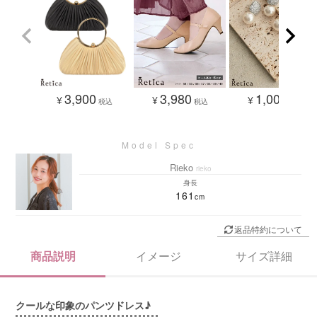
3,980
1,000
3,900
¥
¥
¥
税込
税込
税込
Rieko
rieko
身長
161
返品特約について
商品説明
イメージ
サイズ詳細
クールな印象のパンツドレス♪