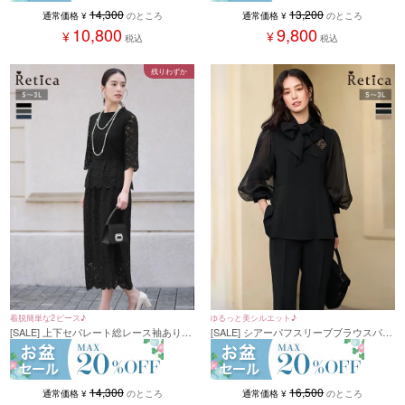
14,300
13,200
通常価格
¥
のところ
通常価格
¥
のところ
10,800
9,800
¥
¥
税込
税込
残りわずか
着脱簡単な2ピース♪
ゆるっと美シルエット♪
[SALE] 上下セパレート総レース袖ありタ
[SALE] シアーパフスリーブブラウスパン
イトスカートドレス (Sサイズ～3Lサイ
ツセットアップ(Sサイズ～3Lサイズ) (ベ
ズ)
ージュ/ネイビー/ブラック)
14,300
16,500
通常価格
¥
のところ
通常価格
¥
のところ