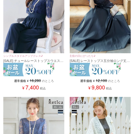
主役の日にぴったり♪
シンプルスタイルアップドレス♪
[SALE] レーストップス五分袖ロング丈ワ
[SALE] チュールレーストップスウエスト
ンピースパーティードレス (XSサイズ～
切替シフォンワイドパンツパーティード
4Lサイズ)
レス (Sサイズ～4Lサイズ) (小澤美里)
[Retica/レティカ]
12,100
16,280
通常価格
¥
のところ
通常価格
¥
のところ
9,800
7,400
¥
¥
税込
税込
NEW