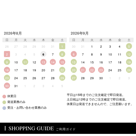
2026年8月
2026年9月
日
月
火
水
木
金
土
日
月
火
水
木
金
土
26
27
28
29
30
31
1
30
31
1
2
3
4
5
2
3
4
5
6
7
8
6
7
8
9
10
11
12
9
10
11
12
13
14
15
13
14
15
16
17
18
19
16
17
18
19
20
21
22
20
21
22
23
24
25
26
23
24
25
26
27
28
29
27
28
29
30
1
2
3
30
31
1
2
3
4
5
平日は15時までのご注文確定で即日発送。
休業日
土日祝は12時までのご注文確定で即日発送。
発送業務のみ
休業日は発送できませんので、ご注意願います。
受注・お問い合わせ業務のみ
SHOPPING GUIDE
ご利用ガイド