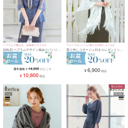
ペプラムで魅せる、品格美スタイル♪
フォーマルシーンに映える大判ショール♪
[SALE] ペプラムデザイン袖ありパンツス
取り外しコサージュ付きエレガントショ
タイルオールインワンパーティードレス
ール
(XSサイズ～4Lサイズ)
14,300
6,900
通常価格
¥
のところ
¥
税込
10,800
¥
税込
残りわずか