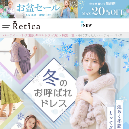
NEW
SALE
パーティードレス通販Retica(レティカ)
特集一覧
冬にぴったりパーティードレス