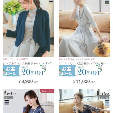
手軽にフォーマル感UP♪
着る人を選ばないシンプルドレス♪
シンプルフォルム長袖ジャケット(S～3L
ウエストリボン五分袖シンプルミモレ丈
サイズ)
パーティードレス (XSサイズ～4Lサイズ)
8,900
11,000
¥
¥
税込
税込
残りわずか