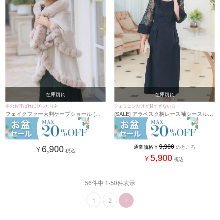
在庫切れ
在庫切れ
冬のお呼ばれにぴったり♪
フェミニンだけど甘すぎない☆
フェイクファー大判ケープショール (フ
[SALE] アラベスク柄レース袖シースルー
リーサイズ)
膝丈ワンピースパーティードレス (Sサイ
ズ～XXLサイズ)
6,900
9,900
通常価格
¥
のところ
¥
税込
5,900
¥
税込
56
件中
1
-
50
件表示
1
2