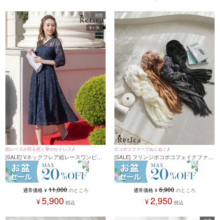
完売
ポコポコファーでぬくぬく♪
総レースが目を惹く華やかドレス♪
[SALE] フリンジポコポコフェイクファー
[SALE] Vネックフレア総レースワンピー
ショール (フリーサイズ)
スパーティードレス (Sサイズ～3Lサイ
ズ)
6,900
11,000
通常価格
¥
のところ
通常価格
¥
のところ
2,950
5,900
¥
¥
税込
税込