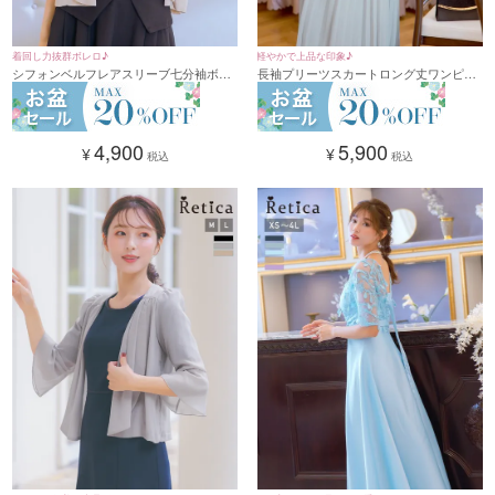
着回し力抜群ボレロ♪
軽やかで上品な印象♪
シフォンベルフレアスリーブ七分袖ボレ
長袖プリーツスカートロング丈ワンピー
ロ (Mサイズ/Lサイズ)
スドレス (Sサイズ～3Lサイズ)
4,900
5,900
¥
¥
税込
税込