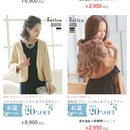
6,900
¥
税込
2,950
¥
税込
後ろ姿まで豪華に♪
着回しやすいシンプルデザイン☆
[SALE] フリンジふわふわフェイクファー
ノーカラータック入りダブルデザイン長
ショール (フリーサイズ)
袖ボレロ (S～XLサイズ)
6,900
8,900
通常価格
¥
のところ
¥
税込
2,950
¥
税込