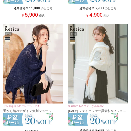
6,900
11,000
通常価格
¥
のところ
通常価格
¥
のところ
4,900
5,900
¥
¥
税込
税込
ドレスをさらにエレガントに♪
立体感のあるファーが高級感♪
透かし編みデザイン大判ショール
[SALE] フェイクファー異素材MIXショー
ル(フリーサイズ)
6,900
通常価格
¥
のところ