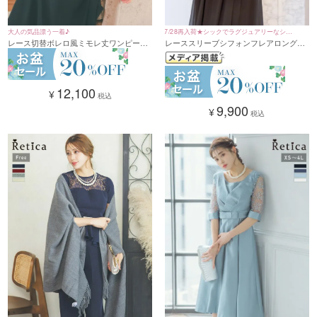
大人の気品漂う一着♪
7/28再入荷★シックでラグジュアリーなシフ
レース切替ボレロ風ミモレ丈ワンピース
レーススリーブシフォンフレアロングス
ォンドレス♪
パーティードレス (XSサイズ～4Lサイズ)
カートパーティードレス (Sサイズ～5Lサ
イズ)
12,100
¥
税込
9,900
¥
税込