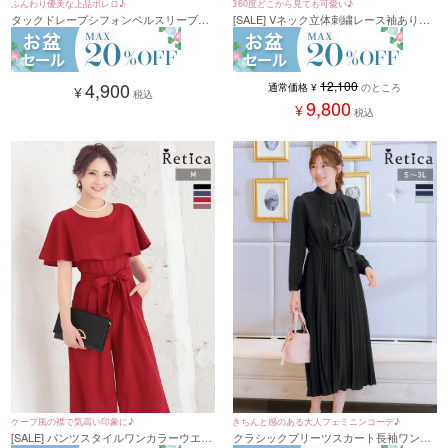
ふんわり優美な上品ボレロ♪
360度どこから見ても可愛い♪
タックドレープシフォンベルスリーブ七
[SALE] Vネック立体刺繍レース袖ありロ
分袖ボレロ (Mサイズ/Lサイズ)
ング丈パーティードレス (XSサイズ～4L
サイズ)
4,900
12,100
通常価格
¥
のところ
¥
税込
9,800
¥
税込
きちんと感のある大人フェミニンコーデ♪
ケープ風の襟で気高い印象に♪
クラシックプリーツスカート長袖ワンピ
[SALE] パンツスタイルワンカラーウエス