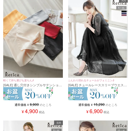
完売
軽くて持ち運びも楽ちん♪
ふんわり揺れるチュールがフェミニン♪
[SALE] 通し穴付きシンプルサテンショー
[SALE] チュールレーススリーブウエスト
ル (フリーサイズ)
切替ドレープシフォンAラインロングパ
ーティーワンピースドレス (Sサイズ～4L
サイズ) (小澤美里)[Retica/レティカ]
6,900
15,290
通常価格
¥
のところ
通常価格
¥
のところ
4,900
6,900
¥
¥
税込
税込
完売