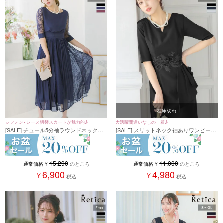
在庫切れ
大活躍間違いなしの一着♪
シフォン×レース切替スカートが魅力的♪
[SALE] スリットネック袖ありワンピース
[SALE] チュール5分袖ラウンドネックシ
ミディアム丈パーティードレス (XSサイ
フォンレースAラインロングパーティー
ズ～４Lサイズ)
ワンピースドレス (Sサイズ～4Lサイズ)
11,000
15,290
通常価格
¥
のところ
通常価格
¥
のところ
4,980
6,900
¥
¥
税込
税込