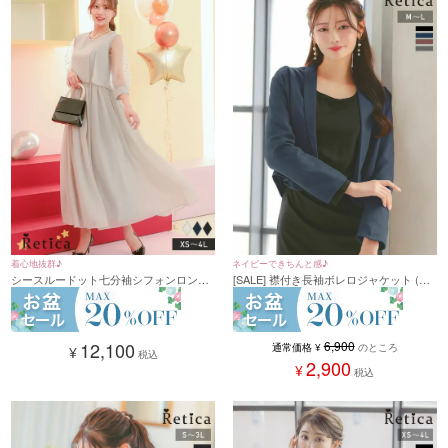
着心地抜群♪
ネイビーできちんと感♪
シースルードット七分袖シフォンロング
[SALE] 襟付き長袖ボレロジャケット (M
丈パーティードレス(XSサイズ～4Lサイ
サイズ/Lサイズ)
ズ)
12,100
6,900
通常価格
¥
のところ
¥
税込
2,900
¥
税込