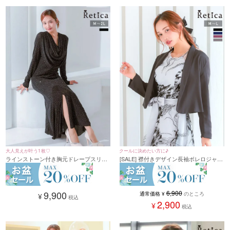
大人見えが叶う1枚♡
クールに決めたい方に♪
ラインストーン付き胸元ドレープスリッ
[SALE] 襟付きデザイン長袖ボレロジャケ
トロングドレス 結婚式 二次会(Mサイズ
ット (Mサイズ/Lサイズ)
～2Lサイズ)
9,900
6,900
通常価格
¥
のところ
¥
税込
2,900
¥
税込