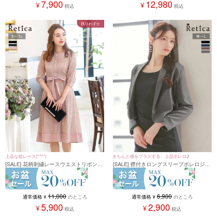
7,900
12,980
¥
¥
税込
税込
残りわずか
きちんと感をプラスする、上品ボレロ♪
上品な総レース(*^^*)
[SALE] 襟付きロングスリーブボレロジャ
[SALE] 花柄刺繍レースウエストリボン膝
ケット (Mサイズ/Lサイズ)
丈スカートパーティードレス (Sサイズ～
3Lサイズ)
6,900
11,000
通常価格
¥
のところ
通常価格
¥
のところ
2,900
5,900
¥
¥
税込
税込