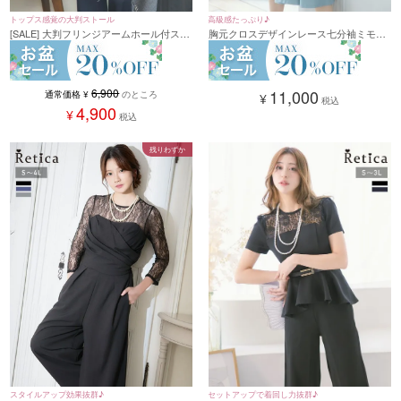
高級感たっぷり♪
トップス感覚の大判ストール
胸元クロスデザインレース七分袖ミモレ
[SALE] 大判フリンジアームホール付スト
丈パーティードレス (XSサイズ～4Lサイ
ール
ズ)
11,000
6,900
通常価格
¥
のところ
¥
税込
4,900
¥
税込
残りわずか
セットアップで着回し力抜群♪
スタイルアップ効果抜群♪