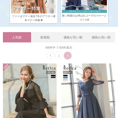
寒い時期のお呼ばれコーデのマナーと
ファーはマナー違反?冬のアウター基
コツ⛄️❄️
本マナー特集🐏
人気順
新着順
価格が安い順
価格が高い順
56
件中
1
-
50
件表示
1
2
NEW