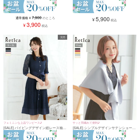
ースパーティードレス (Sサイズ～3Lサイ
トリボンプチプラパーティードレス (Mサ
ズ)
イズ)
5,900
7,900
通常価格
¥
のところ
¥
税込
3,900
¥
税込
完売
サッと羽織れて便利♪
フェミニンな上品ワンピース♪
[SALE] シンプルデザインサテンショール
[SALE] パイピングデザイン総レース袖あ
(フリーサイズ)
りウエストリボンパーティードレス (Sサ
イズ～3Lサイズ)