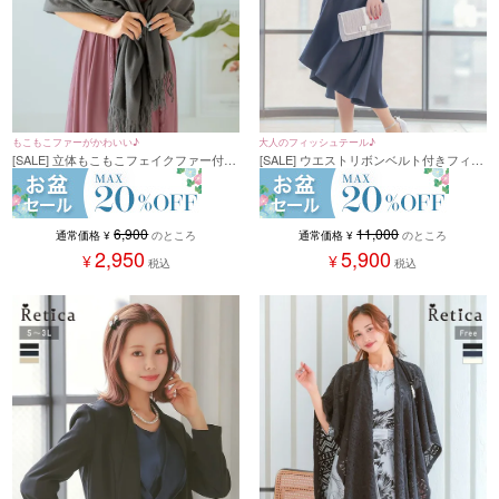
もこもこファーがかわいい♪
大人のフィッシュテール♪
[SALE] 立体もこもこフェイクファー付き
[SALE] ウエストリボンベルト付きフィッ
ショール(フリーサイズ)
シュテールワンピースパーティードレス
(Sサイズ～XXLサイズ)
6,900
11,000
通常価格
¥
のところ
通常価格
¥
のところ
2,950
5,900
¥
¥
税込
税込