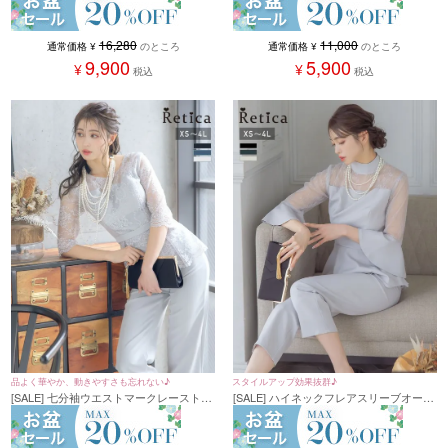
ズ)
16,280
11,000
通常価格
¥
のところ
通常価格
¥
のところ
9,900
5,900
¥
¥
税込
税込
品よく華やか、動きやすさも忘れない♪
スタイルアップ効果抜群♪
[SALE] 七分袖ウエストマークレーストッ
[SALE] ハイネックフレアスリーブオール
プスパンツオールインワンパーティード
インワンパンツパーティードレス (XSサ
レス (XSサイズ～4Lサイズ)
イズ～4Lサイズ)