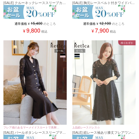
[SALE] 胸元レースベルト付きワイドパン
[SALE] クルーネックレーススリーブカシ
ツセパレートパーティードレス (Sサイズ
ュクール風オールインワンパーティード
～XXLサイズ)
レス (Sサイズ～4Lサイズ) (小澤美里)
12,100
15,400
通常価格
¥
のところ
通常価格
¥
のところ
7,900
9,800
¥
¥
税込
税込
残りわずか
フレア感のあるマーメイドスカートで美脚効
上品総レースドレス☆
[SALE] パールボタンレーススリーブマー
[SALE] 総レース袖あり膝丈フレアワンピ
果♪
メイドドレス (Sサイズ～4Lサイズ)
ースパーティードレス (Sサイズ～3Lサイ