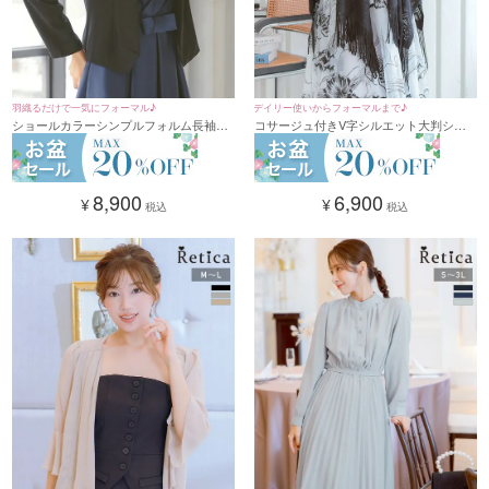
羽織るだけで一気にフォーマル♪
デイリー使いからフォーマルまで♪
ショールカラーシンプルフォルム長袖ボ
コサージュ付きV字シルエット大判ショ
レロ(S～3Lサイズ)
ール
8,900
6,900
¥
¥
税込
税込