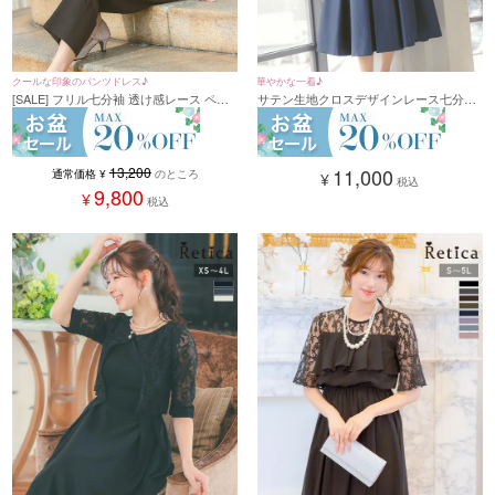
華やかな一着♪
クールな印象のパンツドレス♪
サテン生地クロスデザインレース七分袖
[SALE] フリル七分袖 透け感レース ペプ
ミディアム丈パーティードレス (XSサイ
ラムデザイン クール パンツドレス 結婚
ズ～4Lサイズ)
式 二次会(XSサイズ～4Lサイズ)
11,000
13,200
通常価格
¥
のところ
¥
税込
9,800
¥
税込