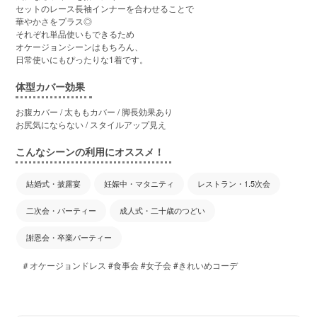
セットのレース長袖インナーを合わせることで
華やかさをプラス◎
それぞれ単品使いもできるため
オケージョンシーンはもちろん、
日常使いにもぴったりな1着です。
体型カバー効果
お腹カバー / 太ももカバー / 脚長効果あり
お尻気にならない / スタイルアップ見え
こんなシーンの利用にオススメ！
結婚式・披露宴
妊娠中・マタニティ
レストラン・1.5次会
二次会・パーティー
成人式・二十歳のつどい
謝恩会・卒業パーティー
＃オケージョンドレス #食事会 #女子会 #きれいめコーデ