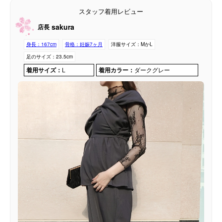
スタッフ着用レビュー
sakura
店長
身長：
167cm
骨格：
妊娠7ヶ月
洋服サイズ：
MかL
足のサイズ：
23.5cm
着用サイズ：
L
着用カラー：
ダークグレー