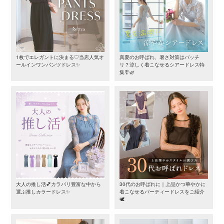
1枚でエレガントに決まる♡当店人気オ
真夏のお呼ばれ、暑さ対策はバッチ
ールインワンパンツドレス✨
リ？涼しく着こなせるシアードレス特
集🎐🌿
大人の推し活💕カラバリ豊富な中から
30代のお呼ばれに｜上品かつ華やかに
選ぶ推しカラードレス✨
着こなせるパーティードレスをご紹介
🕊️