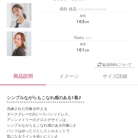
満島 桃花
mitsushima momoka
身長
163
Rieko
rieko
身長
161
返品特約について
商品説明
イメージ
サイズ詳細
シンプルながらもこなれ感のある1着♪
洗練された印象を叶える
ダークグレーの3ピースパンツドレス。
アシンメトリーのクロスデザインは、
シンプルながらもこなれ感のある印象に♪
パンツはゆったりとしたシルエットで、
気になるラインを拾いにくい♪