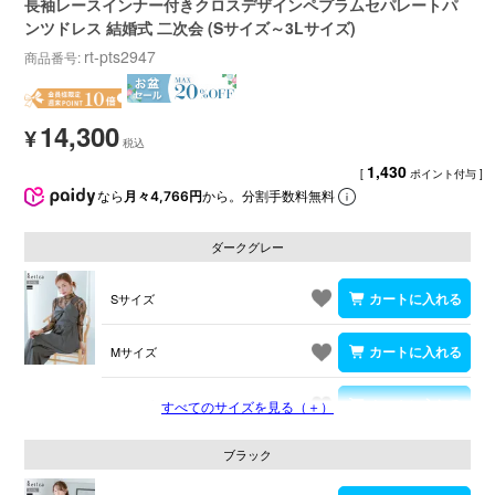
長袖レースインナー付きクロスデザインペプラムセパレートパ
ンツドレス 結婚式 二次会 (Sサイズ～3Lサイズ)
rt-pts2947
商品番号
14,300
¥
1,430
[
ポイント付与 ]
なら
月々4,766円
から。分割手数料無料
ダークグレー
Sサイズ
Mサイズ
Lサイズ
すべてのサイズを見る（＋）
ブラック