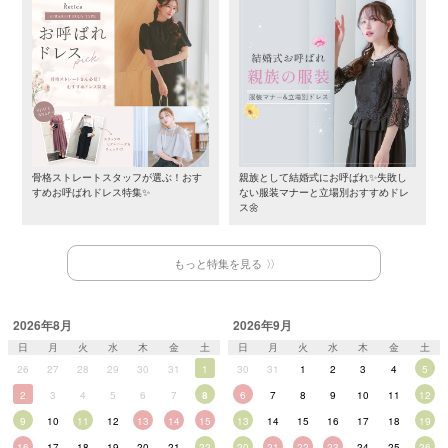
骨格ストレートスタッフが選ぶ！おす
親族として結婚式にお呼ばれ✨失敗し
すめお呼ばれドレス特集✨
ない服装マナーと立場別おすすめドレ
ス🌼
もっと特集を見る
2026年8月
2026年9月
日
月
火
水
木
金
土
日
月
火
水
木
金
土
26
27
28
29
30
31
1
30
31
1
2
3
4
5
2
3
4
5
6
7
8
6
7
8
9
10
11
12
9
10
11
12
13
14
15
13
14
15
16
17
18
19
16
17
18
19
20
21
22
20
21
22
23
24
25
26