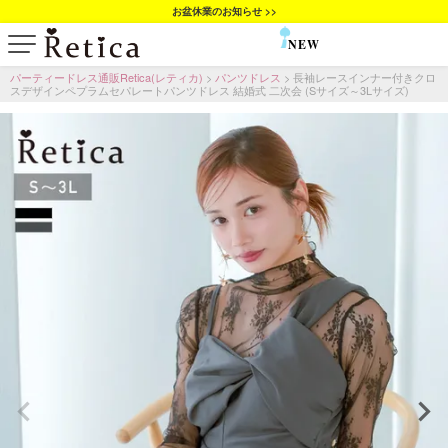
お盆休業のお知らせ >>
NEW
SALE
パーティードレス通販Retica(レティカ)
パンツドレス
長袖レースインナー付きクロ
スデザインペプラムセパレートパンツドレス 結婚式 二次会 (Sサイズ～3Lサイズ)