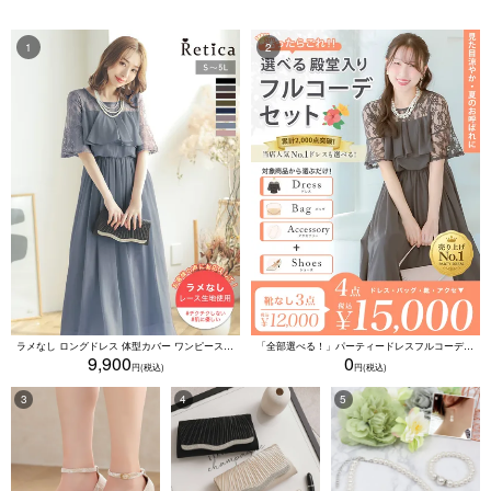
ラメなし ロングドレス 体型カバー ワンピース 敏感肌対応 結婚式 二次会 お呼ばれ 大人 上品 (Sサイズ～5Lサイズ)
「全部選べる！」パーティードレスフルコーデセット (ドレス1点＋バッグ1点＋アクセ1点+靴1足/4点15000円(税込)/靴なしで12000円(税込))
9,900
0