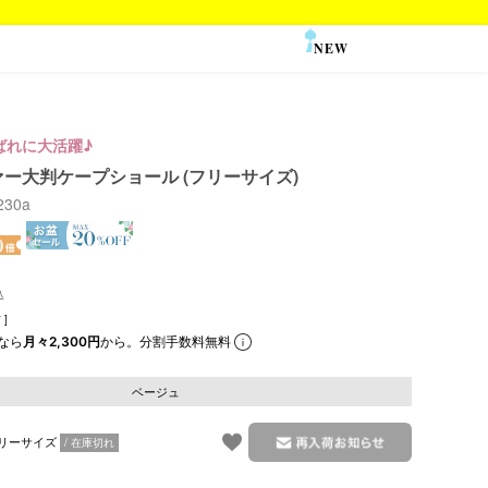
NEW
SALE
ばれに大活躍♪
ー大判ケープショール (フリーサイズ)
8230a
]
なら
月々2,300円
から。分割手数料無料
ベージュ
リーサイズ
在庫切れ