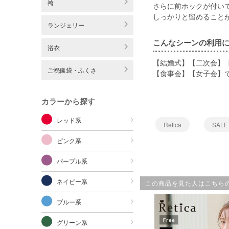
袴
さらに前ホックが付い
しっかりと留めること
ランジェリー
こんなシーンの利用
浴衣
【結婚式】【二次会】
ご祝儀袋・ふくさ
【食事会】【女子会】
カラーから探す
レッド系
Retica
SALE
ピンク系
パープル系
ネイビー系
この商品を見た人はこちら
ブルー系
グリーン系