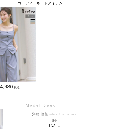
4,980
税込
満島 桃花
mitsushima momoka
身長
163