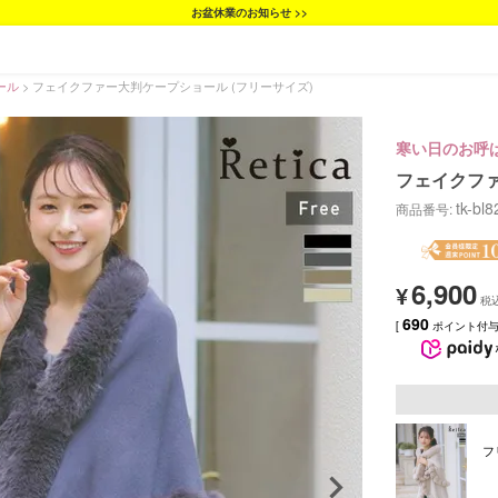
お盆休業のお知らせ >>
ール
フェイクファー大判ケープショール (フリーサイズ)
寒い日のお呼
フェイクファ
tk-bl
商品番号
6,900
¥
690
[
ポイント付与 
フ