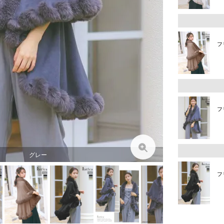
フ
フ
グレー
フ