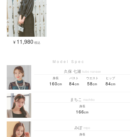
11,980
¥
税込
久保 七瀬
kubo nanase
身長
バスト
ウエスト
ヒップ
160
84
58
84
まちこ
machiko
身長
166
みぽ
mipo
身長