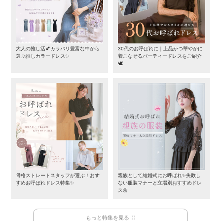
大人の推し活💕カラバリ豊富な中から
30代のお呼ばれに｜上品かつ華やかに
選ぶ推しカラードレス✨
着こなせるパーティードレスをご紹介
🕊️
骨格ストレートスタッフが選ぶ！おす
親族として結婚式にお呼ばれ✨失敗し
すめお呼ばれドレス特集✨
ない服装マナーと立場別おすすめドレ
ス🌼
もっと特集を見る