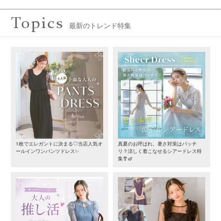
Topics
最新のトレンド特集
1枚でエレガントに決まる♡当店人気オ
真夏のお呼ばれ、暑さ対策はバッチ
ールインワンパンツドレス✨
リ？涼しく着こなせるシアードレス特
集🎐🌿