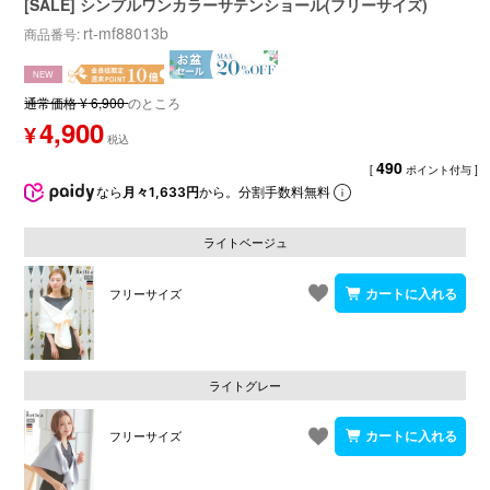
[SALE] シンプルワンカラーサテンショール(フリーサイズ)
rt-mf88013b
商品番号
NEW
通常価格
¥
6,900
のところ
4,900
¥
490
[
ポイント付与 ]
なら
月々1,633円
から。分割手数料無料
ライトベージュ
フリーサイズ
ライトグレー
フリーサイズ