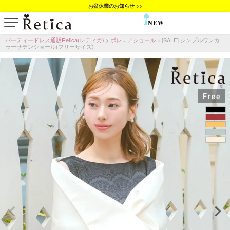
お盆休業のお知らせ >>
NEW
SALE
パーティードレス通販Retica(レティカ)
ボレロ／ショール
[SALE] シンプルワンカ
ラーサテンショール(フリーサイズ)