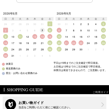
2026年8月
2026年9月
日
月
火
水
木
金
土
日
月
火
水
木
金
土
26
27
28
29
30
31
1
30
31
1
2
3
4
5
2
3
4
5
6
7
8
6
7
8
9
10
11
12
9
10
11
12
13
14
15
13
14
15
16
17
18
19
16
17
18
19
20
21
22
20
21
22
23
24
25
26
23
24
25
26
27
28
29
27
28
29
30
1
2
3
30
31
1
2
3
4
5
平日は15時までのご注文確定で即日発送。
休業日
土日祝は12時までのご注文確定で即日発送。
発送業務のみ
休業日は発送できませんので、ご注意願います。
受注・お問い合わせ業務のみ
SHOPPING GUIDE
ご利用ガイド