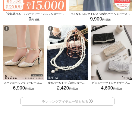
「全部選べる！」パーティードレスフルコーデセット (ドレス1点＋バッグ1点＋アクセ1点+靴1足/4点15000円(税込)/靴なしで12000円(税込))
ラメなし ロングドレス 体型カバー ワンピース 敏感肌対応 結婚式 二次会 お呼ばれ 大人 上品 (Sサイズ～5Lサイズ)
0
9,900
スパンコールフラワーレースアンクルストラップハイヒールセパレートパンプス (ベージュ)
変形パールトップ2連ショートパールネックレス(ホワイト)
ビジューデザインギャザープリーツ入り2wayバッグ(ベージュ/シルバー/ブラック)
6,900
2,420
4,600