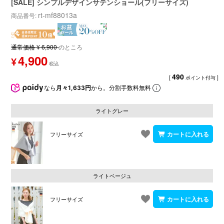
[SALE] シンプルデザインサテンショール(フリーサイズ)
rt-mf88013a
商品番号
通常価格
¥
6,900
のところ
4,900
¥
490
[
ポイント付与 ]
なら
月々1,633円
から。分割手数料無料
ライトグレー
フリーサイズ
ライトベージュ
フリーサイズ