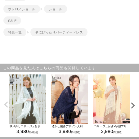
ボレロ／ショール
ショール
SALE
特集一覧
冬にぴったりパーティードレス
この商品を見た人はこちらの商品も閲覧しています
取り外しコサージュ付きエレガントショール
透かし編みデザイン大判ショール
コサージュ付きV字型フリンジ付きショール
3,980
3,980
3,980