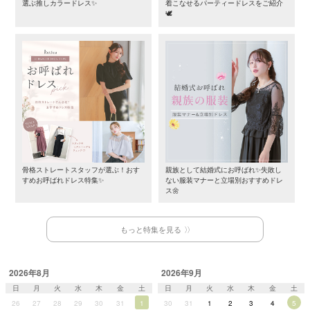
選ぶ推しカラードレス✨
着こなせるパーティードレスをご紹介
🕊️
骨格ストレートスタッフが選ぶ！おす
親族として結婚式にお呼ばれ✨失敗し
すめお呼ばれドレス特集✨
ない服装マナーと立場別おすすめドレ
ス🌼
もっと特集を見る
2026年8月
2026年9月
日
月
火
水
木
金
土
日
月
火
水
木
金
土
26
27
28
29
30
31
1
30
31
1
2
3
4
5