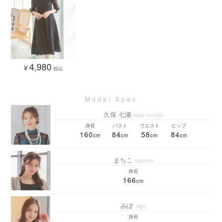
4,980
¥
税込
久保 七瀬
kubo nanase
身長
バスト
ウエスト
ヒップ
160
84
58
84
まちこ
machiko
身長
166
みぽ
mipo
身長