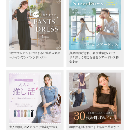
1枚でエレガントに決まる♡当店人気オ
真夏のお呼ばれ、暑さ対策はバッチ
ールインワンパンツドレス✨
リ？涼しく着こなせるシアードレス特
集🎐🌿
大人の推し活💕カラバリ豊富な中から
30代のお呼ばれに｜上品かつ華やかに