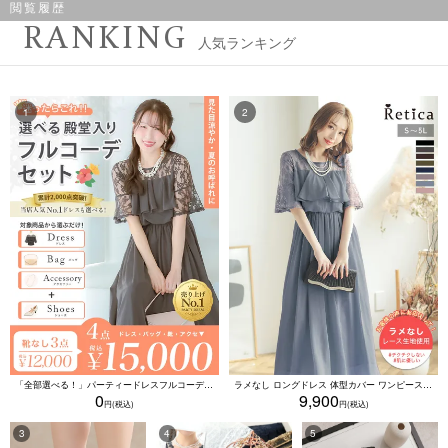
閲覧履歴
RANKING
人気ランキング
「全部選べる！」パーティードレスフルコーデセット (ドレス1点＋バッグ1点＋アクセ1点+靴1足/4点15000円(税込)/靴なしで12000円(税込))
ラメなし ロングドレス 体型カバー ワンピース 敏感肌対応 結婚式 二次会 お呼ばれ 大人 上品 (Sサイズ～5Lサイズ)
0
9,900