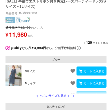
[SALE] 半袖ウエストリボン付き胸元レースパーティードレス(S
サイズ～3Lサイズ)
rt-ld88615a
商品番号
通常価格
¥
12,100
のところ
11,980
¥
120
[
ポイント付与 ]
なら
月々3,993円
から。分割手数料無料
ブルー
Sサイズ
Mサイズ
Lサイズ
すべてのサイズを見る（＋）
ダスティピンク