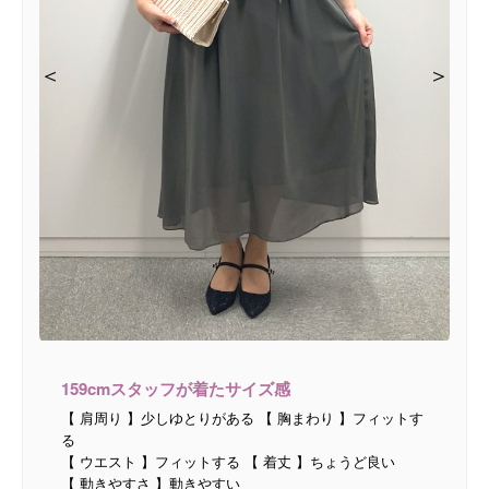
＜
＜
＜
＜
＜
＞
＞
＞
＞
＞
159cmスタッフが着たサイズ感
【 肩周り 】少しゆとりがある 【 胸まわり 】フィットす
る
【 ウエスト 】フィットする 【 着丈 】ちょうど良い
【 動きやすさ 】動きやすい