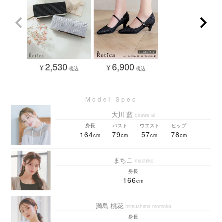
2,530
6,900
¥
¥
税込
税込
大川 藍
okawa ai
身長
バスト
ウエスト
ヒップ
164
79
57
78
まちこ
machiko
身長
166
満島 桃花
mitsushima momoka
身長