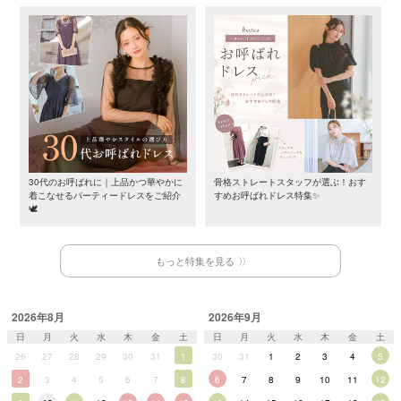
30代のお呼ばれに｜上品かつ華やかに
骨格ストレートスタッフが選ぶ！おす
着こなせるパーティードレスをご紹介
すめお呼ばれドレス特集✨
🕊️
もっと特集を見る
2026年8月
2026年9月
日
月
火
水
木
金
土
日
月
火
水
木
金
土
26
27
28
29
30
31
1
30
31
1
2
3
4
5
2
3
4
5
6
7
8
6
7
8
9
10
11
12