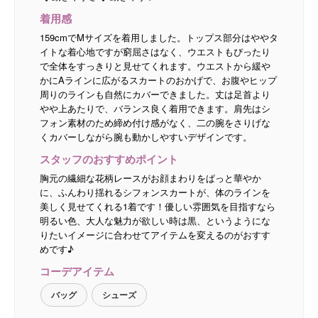
着用感
159cmでMサイズを着用しました。トップス部分はややタ
イトな着心地ですが窮屈さはなく、ウエストもぴったり
で全体をすっきりと見せてくれます。ウエストから緩や
かにAラインに広がるスカートのおかげで、お腹やヒップ
周りのラインも自然にカバーできました。丈は足首より
やや上あたりで、バランス良く着用できます。肩先はシ
フォン素材のため締め付け感がなく、二の腕をさりげな
くカバーしながら腕も動かしやすいデザインです。
スタッフのおすすめポイント
胸元の繊細な花柄レースがお顔まわりをぱっと華やか
に、ふんわり揺れるシフォンスカートが、体のラインを
美しく見せてくれる1着です！優しい雰囲気を目指すなら
明るい色、大人な魅力が欲しい時は黒、というようにな
りたいイメージに合わせてアイテムを変えるのがおすす
めです♪
コーデアイテム
バッグ
シューズ