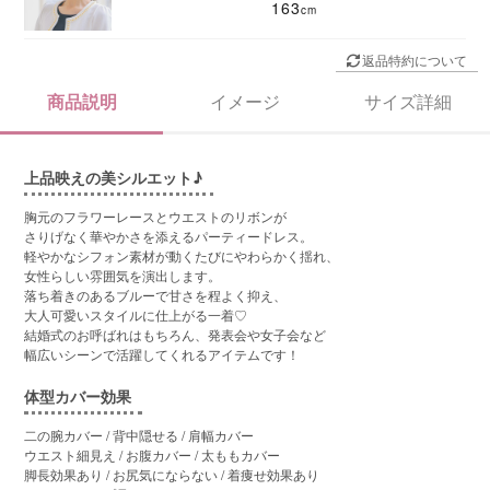
163
返品特約について
商品説明
イメージ
サイズ詳細
上品映えの美シルエット♪
胸元のフラワーレースとウエストのリボンが
さりげなく華やかさを添えるパーティードレス。
軽やかなシフォン素材が動くたびにやわらかく揺れ、
女性らしい雰囲気を演出します。
落ち着きのあるブルーで甘さを程よく抑え、
大人可愛いスタイルに仕上がる一着♡
結婚式のお呼ばれはもちろん、発表会や女子会など
幅広いシーンで活躍してくれるアイテムです！
体型カバー効果
二の腕カバー / 背中隠せる / 肩幅カバー
ウエスト細見え / お腹カバー / 太ももカバー
脚長効果あり / お尻気にならない / 着痩せ効果あり