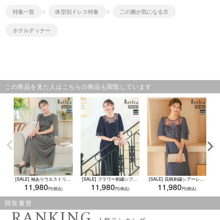
特集一覧
体型別ドレス特集
二の腕が気になる方
ホテルディナー
この商品を見た人はこちらの商品も閲覧しています
[SALE] 袖ありウエストリボン付きフラワーレース×シフォンフレアパーティードレス(Sサイズ～3Lサイズ)
[SALE] フラワー刺繍シフォンスリーブワンピースパーティードレス(Sサイズ～3Lサイズ)
[SALE] 花柄刺繍シアーレース切り替えワンピースパーティードレス (Sサイズ～3Lサイズ)
11,980
11,980
11,980
閲覧履歴
RANKING
人気ランキング