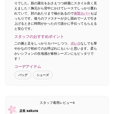
りでした。肌の露出をおさえつつ綺麗にスタイル良く見
えました！胸元から背中にかけてレースでしっかり覆わ
れていて、肘のあたりまで袖があるので
体型カバー
もば
っちりです。後ろのファスナーが少し固めで一人で引き
上げるときに時間がかったので誰かに手伝ってもらえる
と安心です。
スタッフのおすすめポイント
二の腕と足をしっかりカバーしつつ、
ボレロ
なしでも華
やかなので初めてのお呼ばれにもいいと思います。柔ら
かいシフォンの生地感が春秋シーズンにもピッタリで
す！
コーデアイテム
バッグ
シューズ
スタッフ着用レビュー4
sakura
店長