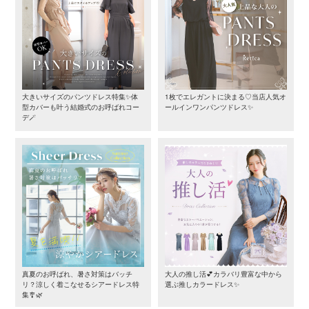
大きいサイズのパンツドレス特集✨体
1枚でエレガントに決まる♡当店人気オ
型カバーも叶う結婚式のお呼ばれコー
ールインワンパンツドレス✨
デ🪄
真夏のお呼ばれ、暑さ対策はバッチ
大人の推し活💕カラバリ豊富な中から
リ？涼しく着こなせるシアードレス特
選ぶ推しカラードレス✨
集🎐🌿