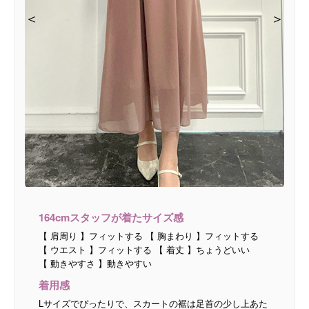
＜
＜
＜
＞
＞
＞
164cmスタッフが着たサイズ感
【 肩周り 】フィットする 【 胸まわり 】フィットする
【 ウエスト 】フィットする 【 着丈 】ちょうどいい
【 動きやすさ 】動きやすい
着用感
Lサイズでぴったりで、スカートの裾は足首の少し上あた