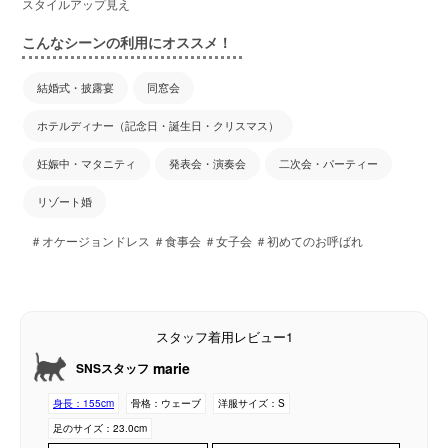
スタイルアップ見え
こんなシーンの利用にオススメ！
結婚式・披露宴
同窓会
ホテルディナー（記念日・誕生日・クリスマス）
妊娠中・マタニティ
発表会・演奏会
二次会・パーティー
リゾート婚
＃オケージョンドレス ＃食事会 ＃女子会 ＃初めてのお呼ばれ
スタッフ着用レビュー1
marie
SNSスタッフ
身長：
155cm
骨格：
ウェーブ
洋服サイズ：
S
足のサイズ：
23.0cm