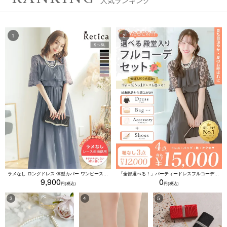
ラメなし ロングドレス 体型カバー ワンピース 敏感肌対応 結婚式 二次会 お呼ばれ 大人 上品 (Sサイズ～5Lサイズ)
「全部選べる！」パーティードレスフルコーデセット (ドレス1点＋バッグ1点＋アクセ1点+靴1足/4点15000円(税込)/靴なしで12000円(税込))
9,900
0