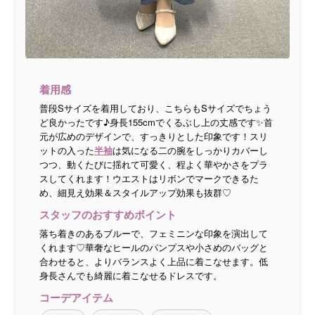
着用感
普段Sサイズを着用しており、こちらもSサイズでちょう
ど良かったです♪身長155cmでくるぶし上の丈感です✨首
元が広めのデザインで、すっきりとした印象です！スリ
ットの入った
半袖
は気になる二の腕をしっかりカバーし
つつ、動くたびに揺れて可愛く、程よく華やかさをプラ
スしてくれます！ウエストはリボンでマークできるた
め、細見え効果＆スタイルアップ効果も抜群♡
スタッフのおすすめポイント
落ち着きのあるブルーで、フェミニンな印象を演出して
くれます♡華奢なヒールのパンプスや小さめのバッグと
合わせると、よりバランスよく上品に着こなせます。低
身長さんでも綺麗に着こなせるドレスです。
コーデアイテム