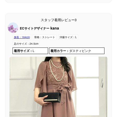
スタッフ着用レビュー3
kana
ECサイトデザイナー
身長：
164cm
骨格：
ストレート
洋服サイズ：
L
足のサイズ：
24.5cm
着用サイズ：
L
着用カラー：
ダスティピンク