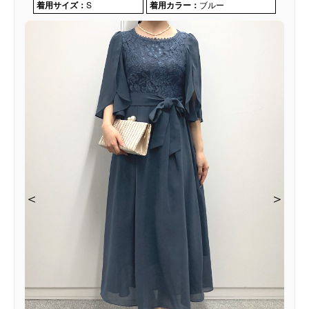
着用サイズ：
S
着用カラー：
ブルー
＜
＜
＜
＜
＞
＞
＞
＞