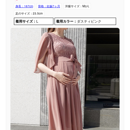
身長：
167cm
骨格：
妊娠7ヶ月
洋服サイズ：
MかL
足のサイズ：
23.5cm
着用サイズ：
L
着用カラー：
ダスティピンク