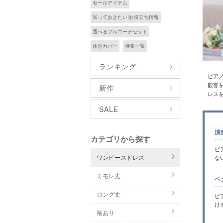
セールアイテム
知っておきたい!お役立ち情報
選べるフルコーデセット
体型カバー
特集一覧
ランキング
ピア
観客
新作
レス
SALE
演
カテゴリから探す
ピ
ワンピースドレス
な
ミモレ丈
ペ
ロング丈
ピ
け
袖あり