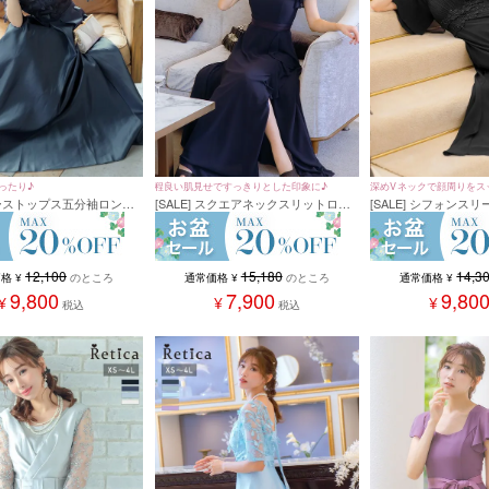
ったり♪
程良い肌見せですっきりとした印象に♪
深めVネックで顔周りをス
 レーストップス五分袖ロング
[SALE] スクエアネックスリットロン
[SALE] シフォンス
スパーティードレス (XSサ
グ丈パーティードレス(Sサイズ～4L
ツパーティードレス(S
イズ)
サイズ)
イズ)
12,100
15,180
14,3
価格
¥
のところ
通常価格
¥
のところ
通常価格
¥
9,800
7,900
9,80
¥
¥
¥
税込
税込