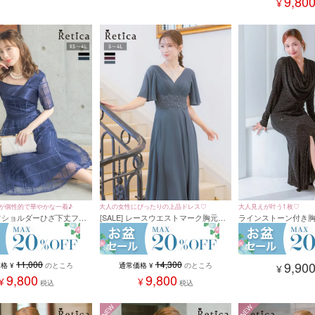
9,80
¥
が個性的で華やかな一着♪
大人の女性にぴったりの上品ドレス♡
大人見えが叶う1枚♡
 オフショルダーひざ下丈フレ
[SALE] レースウエストマーク胸元プ
ラインストーン付き
スパーティードレス (XSサ
リーツパーティードレス(Sサイズ～
ットロングドレス 結婚
イズ)
4Lサイズ)
イズ～2Lサイズ)
11,000
14,300
9,90
価格
¥
のところ
通常価格
¥
のところ
¥
9,800
9,800
¥
¥
税込
税込
NEW
NEW