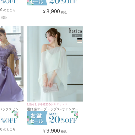
00
8,900
のところ
¥
税込
0
税込
女性らしさを際立るシルエット♡
ースバックスピンド
透け感ケープトップス×サテンマーメ
ーティードレス
イドキャミワンピースセットアップパ
)
ーティードレス(Sサイズ～Lサイズ)
00
9,900
のところ
¥
税込