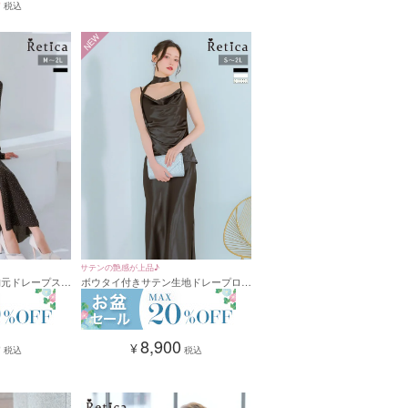
0
税込
NEW
サテンの艶感が上品♪
胸元ドレープスリ
ボウタイ付きサテン生地ドレープロン
式 二次会(Mサ
グワンピースドレス(Sサイズ～2Lサ
イズ)
0
8,900
¥
税込
税込