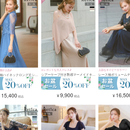
エレガントな大人ドレス♪
上品なネイビーカラー♡
感が上品♪
シアーケープ付き艶感マーメイドキャ
レース袖ボリューム
袖ハイネックロング丈シフ
ミロング丈ワンピースドレス 二次会
ロングパーティードレ
トパーティードレス (Sサ
発表会(Sサイズ～Lサイズ)
会 発表会(XSサイズ～
イズ)
9,900
16,50
15,400
¥
¥
¥
税込
税込