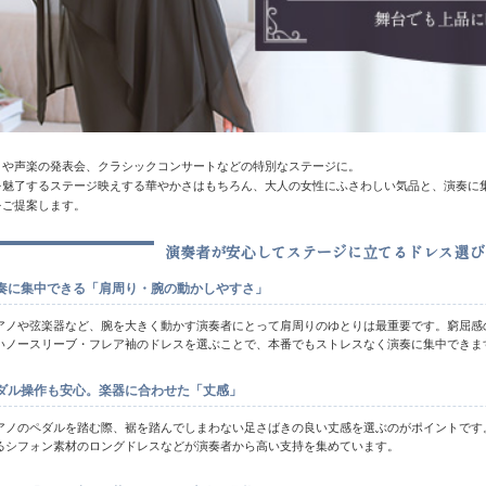
ノや声楽の発表会、クラシックコンサートなどの特別なステージに。
を魅了するステージ映えする華やかさはもちろん、大人の女性にふさわしい気品と、演奏に
をご提案します。
演奏者が安心してステージに立てるドレス選び
奏に集中できる「肩周り・腕の動かしやすさ」
アノや弦楽器など、腕を大きく動かす演奏者にとって肩周りのゆとりは最重要です。窮屈感
いノースリーブ・フレア袖のドレスを選ぶことで、本番でもストレスなく演奏に集中できま
ダル操作も安心。楽器に合わせた「丈感」
アノのペダルを踏む際、裾を踏んでしまわない足さばきの良い丈感を選ぶのがポイントです
るシフォン素材のロングドレスなどが演奏者から高い支持を集めています。