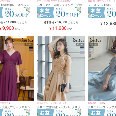
ンな一着♪
ケープで体型カバー＆上品魅せ♪
透け感で女性らしさをプラ
 花柄刺繍半袖レースベルスリ
[SALE] 2ピース風シフォンケープ総レ
シースルー×刺繍レー
フレアスカートパーティー
ースロング丈パーティードレス(XSサ
ートロング丈ワンピ
式 大きいサイズ (XSサイ
イズ～4Lサイズ)
レス (XSサイズ～4L
ズ)
11,000
16,500
12,98
価格
¥
のところ
通常価格
¥
のところ
¥
9,900
11,980
¥
¥
税込
税込
が華やか♪
華やかなシーンにぴったり♪
高級感たっぷり♪
Vネック胸元プリーツマキシ丈
[SALE] 立体刺繍レースバックリボン
[SALE] レーストッ
ドレス(Sサイズ～4Lサイ
七分袖ロングスカートパーティードレ
丈ワンピースパーティー
ス (XSサイズ～4Lサイズ)
イズ～4Lサイズ)