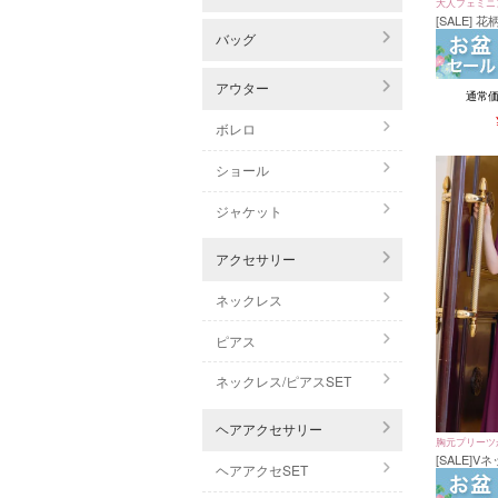
大人フェミニ
[SALE]
ーブサテン
バッグ
ドレス 結婚
ズ～3Lサイ
アウター
通常
ボレロ
ショール
ジャケット
アクセサリー
ネックレス
ピアス
ネックレス/ピアスSET
ヘアアクセサリー
胸元プリーツ
[SALE]
ヘアアクセSET
パーティー
ズ)