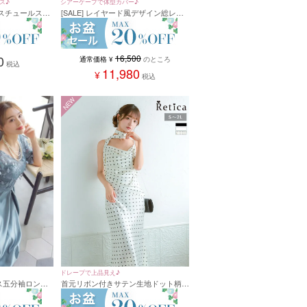
ス♪
シアーケープで体型カバー♪
スチュールスカ
[SALE] レイヤード風デザイン総レー
ースパーティード
スロング丈パーティードレス (XSサイ
サイズ)
ズ～4Lサイズ)
0
16,500
通常価格
¥
のところ
税込
11,980
¥
税込
NEW
ドレープで上品見え♪
プス五分袖ロング
首元リボン付きサテン生地ドット柄ド
ドレス (XSサ
レープロングマーメイドワンピース(S
サイズ～2Lサイズ)