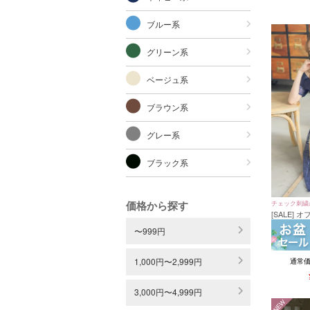
ブルー系
グリーン系
ベージュ系
ブラウン系
グレー系
ブラック系
価格から探す
チェック刺繍
[SALE]
アワンピー
〜999円
イズ～4Lサ
1,000円〜2,999円
通常
3,000円〜4,999円
NEW