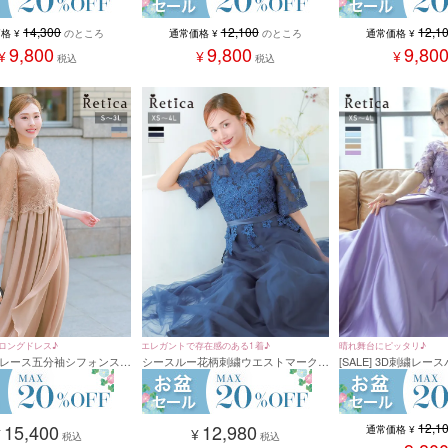
14,300
12,100
12,1
価格
¥
のところ
通常価格
¥
のところ
通常価格
¥
9,800
9,800
9,80
¥
¥
¥
税込
税込
エレガントで存在感のある1着♪
晴れ舞台にピッタリ♪
ロングドレス♪
シースルー花柄刺繍ウエストマークボ
[SALE] 3D刺繍レ
レース五分袖シフォンスカ
リュームチュールパーティードレス
ルマキシロング丈パ
ングスドレス(Sサイズ～
結婚式 発表会 (XSサイズ～4Lサイズ)
(XSサイズ～4Lサイズ
12,980
12,1
15,400
通常価格
¥
¥
¥
税込
税込