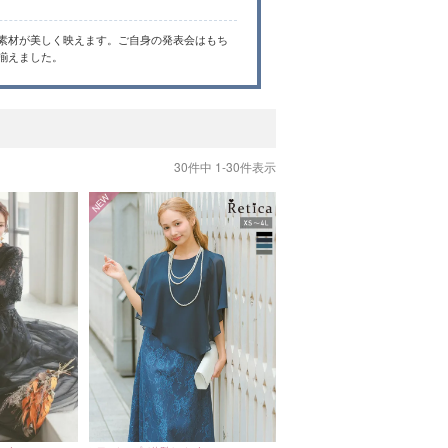
素材が美しく映えます。ご自身の発表会はもち
揃えました。
30
件中
1
-
30
件表示
NEW