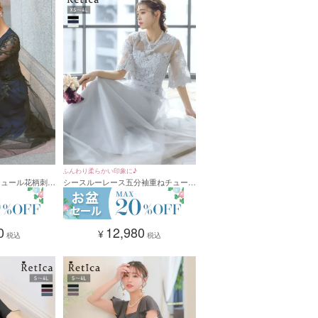
ふんわり柔らかい印象に♪
チュール花柄刺繍
シースルーレース五分袖重ねチュール
ス 結婚式 二次
ロングスカートパーティードレス (XS
4Lサイズ)
サイズ～4Lサイズ)
0
12,980
¥
税込
税込