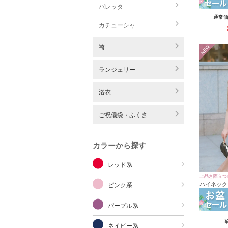
バレッタ
通常
カチューシャ
袴
NEW
ランジェリー
浴衣
ご祝儀袋・ふくさ
カラーから探す
レッド系
上品さ際立つ
ハイネック
ピンク系
ートフルレ
3Lサイズ)
パープル系
ネイビー系