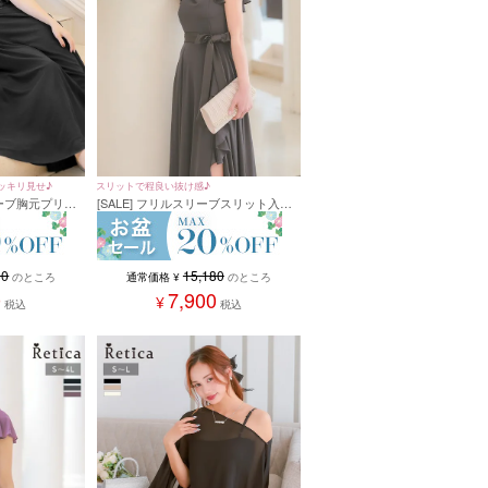
ッキリ見せ♪
スリットで程良い抜け感♪
リーブ胸元プリー
[SALE] フリルスリーブスリット入り
サイズ～4Lサ
ロング丈パーティードレス(Sサイズ～
4Lサイズ)
00
15,180
のところ
通常価格
¥
のところ
0
7,900
¥
税込
税込