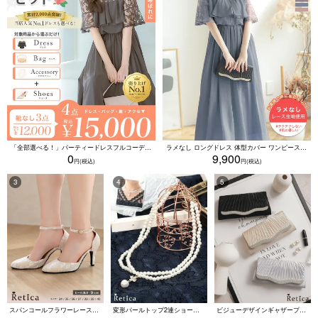
「全部選べる！」パーティードレスフルコーデセット (ドレス1点＋バッグ1点＋アクセ1点+靴1足/4点15000円(税込)/靴なしで12000円(税込))
ラメなし ロングドレス 体型カバー ワンピース 敏感肌対応 結婚式 二次会 お呼ばれ 大人 上品 (Sサイズ～5Lサイズ)
0
9,900
スパンコールフラワーレースアンクルストラップハイヒールセパレートパンプス (ベージュ)
変形パールトップ2連ショートパールネックレス(ホワイト)
ビジューデザインギャザープリーツ入り2wayバッグ(ベージュ/シルバー/ブラック)