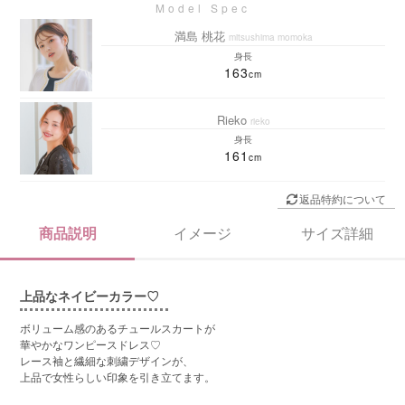
満島 桃花
mitsushima momoka
身長
163
Rieko
rieko
身長
161
返品特約について
商品説明
イメージ
サイズ詳細
上品なネイビーカラー♡
ボリューム感のあるチュールスカートが
華やかなワンピースドレス♡
レース袖と繊細な刺繍デザインが、
上品で女性らしい印象を引き立てます。