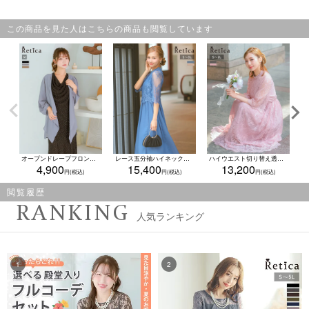
この商品を見た人はこちらの商品も閲覧しています
オープンドレープフロントシアーロングカーディガン結婚式 二次会(Mサイズ)
レース五分袖ハイネックロング丈シフォンスカートパーティードレス (Sサイズ～3Lサイズ)
ハイウエスト切り替え透け感総レースハイネックロング丈フレアパーティードレス 結婚式 二次会（Sサイズ&#12316;2Lサイズ）
4,900
15,400
13,200
閲覧履歴
RANKING
人気ランキング