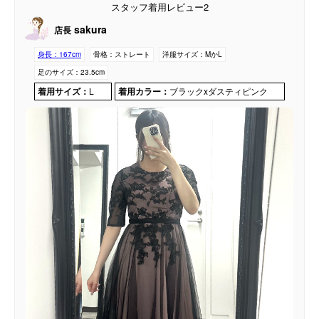
スタッフ着用レビュー2
sakura
店長
身長：
167cm
骨格：
ストレート
洋服サイズ：
MかL
足のサイズ：
23.5cm
着用サイズ：
L
着用カラー：
ブラックxダスティピンク