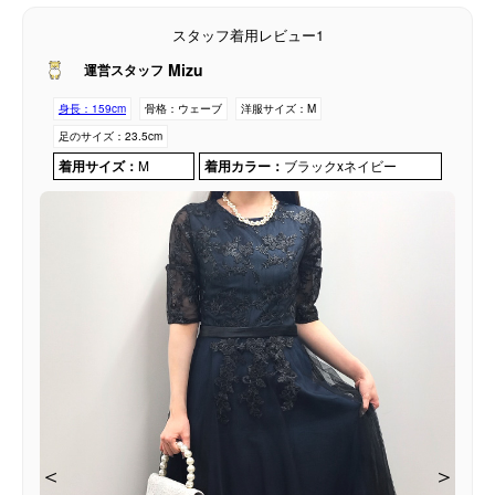
スタッフ着用レビュー1
Mizu
運営スタッフ
身長：
159cm
骨格：
ウェーブ
洋服サイズ：
M
足のサイズ：
23.5cm
着用サイズ：
M
着用カラー：
ブラックxネイビー
＜
＜
＜
＜
＜
＞
＞
＞
＞
＞