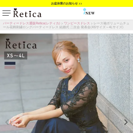
お盆休業のお知らせ >>
NEW
SALE
パーティードレス通販Retica(レティカ)
ワンピースドレス
レース袖ボリュームチュ
ール花柄刺繍ロングパーティードレス 結婚式 二次会 発表会(XSサイズ～4Lサイズ)