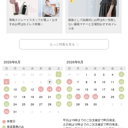
骨格ストレートスタッフが選ぶ！おす
親族として結婚式にお呼ばれ✨失敗し
すめお呼ばれドレス特集✨
ない服装マナーと立場別おすすめドレ
ス🌼
もっと特集を見る
2026年8月
2026年9月
日
月
火
水
木
金
土
日
月
火
水
木
金
土
26
27
28
29
30
31
1
30
31
1
2
3
4
5
2
3
4
5
6
7
8
6
7
8
9
10
11
12
9
10
11
12
13
14
15
13
14
15
16
17
18
19
16
17
18
19
20
21
22
20
21
22
23
24
25
26
23
24
25
26
27
28
29
27
28
29
30
1
2
3
30
31
1
2
3
4
5
平日は15時までのご注文確定で即日発送。
休業日
土日祝は12時までのご注文確定で即日発送。
発送業務のみ