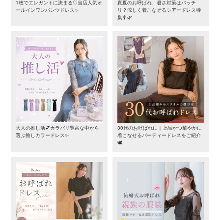
1枚でエレガントに決まる♡当店人気オ
真夏のお呼ばれ、暑さ対策はバッチ
ールインワンパンツドレス✨
リ？涼しく着こなせるシアードレス特
集🎐🌿
大人の推し活💕カラバリ豊富な中から
30代のお呼ばれに｜上品かつ華やかに
選ぶ推しカラードレス✨
着こなせるパーティードレスをご紹介
🕊️