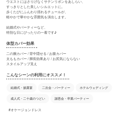
ウエストにはさりげなくサテンリボンをあしらい、
すっきりとした美しいシルエットに。
歩くたびにふんわり揺れるチュールが、
軽やかで華やかな雰囲気を演出します。
結婚式やパーティーなど、
特別な日にぴったりの一着です♪
体型カバー効果
二の腕カバー / 背中隠せる / お腹カバー
太ももカバー / 脚長効果あり / お尻気にならない
スタイルアップ見え
こんなシーンの利用にオススメ！
結婚式・披露宴
二次会・パーティー
ホテルウェディング
成人式・二十歳のつどい
謝恩会・卒業パーティー
#オケージョンドレス