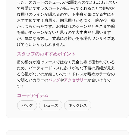
した。スカートのチュールが2層あるのでふわふわしてい
て可愛いです♡スカートが広がってくれることで脚やお
腹周りのラインが隠れるので、下半身が気になる方にも
おすすめです！肩周り、胸元周りがきつく、腕が少し動
かしづらかったです。お呼ばれのシーンだとそこまで腕
を動かすシーンがないと思うので大丈夫だと思います
が、気になる方は、丈感に余裕がある場合ワンサイズあ
げてもいいかもしれません。
スタッフのおすすめポイント
肩の部分が透けレースではなく完全に布で覆われている
ため、パーティードレスにありがちな下着の肩紐が見え
る心配がないのが嬉しいです！ドレスが暗めカラーなの
で明るいカラーの
バッグ
や
アクセサリー
が合いそうで
す！
コーデアイテム
バッグ
シューズ
ネックレス