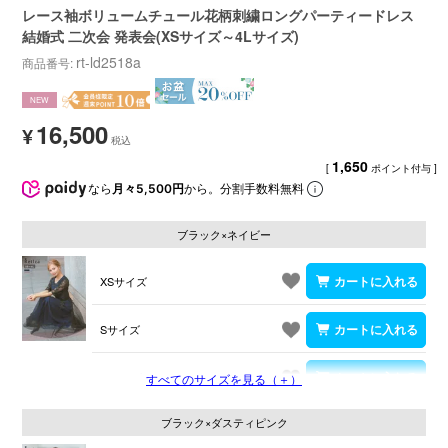
レース袖ボリュームチュール花柄刺繍ロングパーティードレス
結婚式 二次会 発表会(XSサイズ～4Lサイズ)
rt-ld2518a
商品番号
NEW
16,500
¥
1,650
[
ポイント付与 ]
なら
月々5,500円
から。分割手数料無料
ブラック×ネイビー
XSサイズ
Sサイズ
Mサイズ
すべてのサイズを見る（＋）
ブラック×ダスティピンク