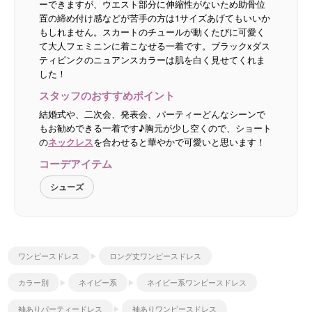
ーできますが、ウエスト部分に伸縮性がないため助骨位
置の締め付け感などが苦手の方は1サイズあげてもいいか
もしれません。スカートのチュールが動くたびに可愛く
て大人フェミニンに着こなせる一着です。ブラックxダス
ティピンクのニュアンスカラーは肌を白く見せてくれま
した！
スタッフのおすすめポイント
結婚式や、二次会、発表会、パーティーどんなシーンで
もお勧めできる一着です♪胸元が少し空くので、ショート
の
ネックレス
を合わせると華やかで可愛いと思います！
コーデアイテム
シューズ
ワンピースドレス
ロング丈ワンピースドレス
カラー別
ネイビー系
ネイビー系ワンピースドレス
袖ありパーティードレス
袖ありワンピースドレス