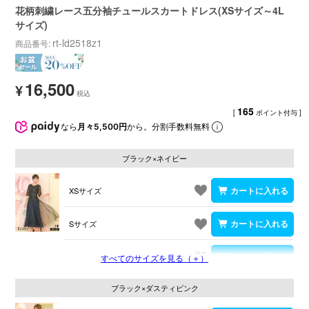
花柄刺繍レース五分袖チュールスカートドレス(XSサイズ～4L
サイズ)
rt-ld2518z1
商品番号
16,500
¥
165
[
ポイント付与 ]
なら
月々5,500円
から。分割手数料無料
ブラック×ネイビー
XSサイズ
Sサイズ
Mサイズ
すべてのサイズを見る（＋）
ブラック×ダスティピンク