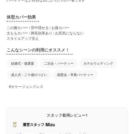
体型カバー効果
二の腕カバー / 背中隠せる / お腹カバー
太ももカバー / 脚長効果あり / お尻気にならない
スタイルアップ見え
こんなシーンの利用にオススメ！
結婚式・披露宴
二次会・パーティー
ホテルウェディング
成人式・二十歳のつどい
謝恩会・卒業パーティー
#オケージョンドレス
スタッフ着用レビュー1
Mizu
運営スタッフ