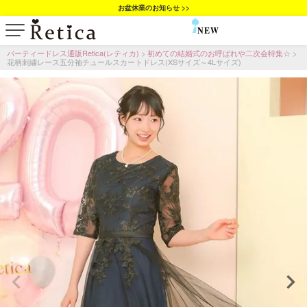
お盆休業のお知らせ >>
NEW
SALE
パーティードレス通販Retica(レティカ)
初めての結婚式のお呼ばれや二次会特集☆
花柄刺繍レース五分袖チュールスカートドレス(XSサイズ～4Lサイズ)