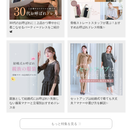
30代のお呼ばれに｜上品かつ華やかに
骨格ストレートスタッフが選ぶ！おす
着こなせるパーティードレスをご紹介
すめお呼ばれドレス特集✨
🕊️
親族として結婚式にお呼ばれ✨失敗し
セットアップは結婚式で着ても大丈
ない服装マナーと立場別おすすめドレ
夫？マナーや選び方を解説✨
ス🌼
もっと特集を見る