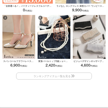
「全部選べる！」パーティードレスフルコーデセット (ドレス1点＋バッグ1点＋アクセ1点+靴1足/4点15000円(税込)/靴なしで12000円(税込))
ラメなし ロングドレス 体型カバー ワンピース 敏感肌対応 結婚式 二次会 お呼ばれ 大人 上品 (Sサイズ～5Lサイズ)
0
9,900
スパンコールフラワーレースアンクルストラップハイヒールセパレートパンプス (ベージュ)
変形パールトップ2連ショートパールネックレス(ホワイト)
ビジューデザインギャザープリーツ入り2wayバッグ(ベージュ/シルバー/ブラック)
6,900
2,420
4,600