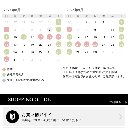
2026年8月
2026年9月
日
月
火
水
木
金
土
日
月
火
水
木
金
土
26
27
28
29
30
31
1
30
31
1
2
3
4
5
2
3
4
5
6
7
8
6
7
8
9
10
11
12
9
10
11
12
13
14
15
13
14
15
16
17
18
19
16
17
18
19
20
21
22
20
21
22
23
24
25
26
23
24
25
26
27
28
29
27
28
29
30
1
2
3
30
31
1
2
3
4
5
平日は15時までのご注文確定で即日発送。
休業日
土日祝は12時までのご注文確定で即日発送。
発送業務のみ
休業日は発送できませんので、ご注意願います。
受注・お問い合わせ業務のみ
SHOPPING GUIDE
ご利用ガイド