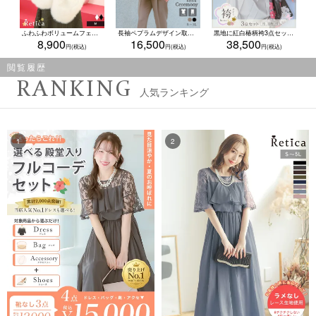
ふわふわボリュームフェイクファー大判ショール(Mサイズ)
長袖ペプラムデザイン取り外し可能つけ襟付きセットアップパンツスーツ2点セット (Sサイズ～3Lサイズ)
黒地に紅白椿柄袴3点セット(袴+着物+帯)(Sサイズ～Mサイズ)
8,900
16,500
38,500
閲覧履歴
RANKING
人気ランキング