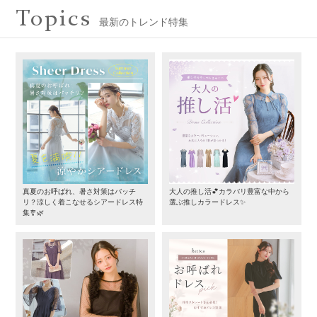
Topics
最新のトレンド特集
真夏のお呼ばれ、暑さ対策はバッチ
大人の推し活💕カラバリ豊富な中から
リ？涼しく着こなせるシアードレス特
選ぶ推しカラードレス✨
集🎐🌿