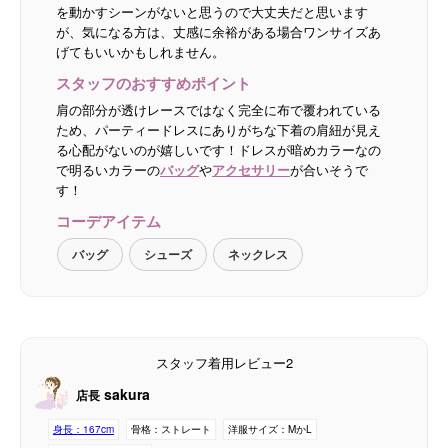
を動かすシーンがないと思うので大丈夫だと思います
が、気になる方は、丈感に余裕がある場合ワンサイズあ
げてもいいかもしれません。
スタッフのおすすめポイント
肩の部分が透けレースではなく完全に布で覆われている
ため、パーティードレスにありがちな下着の肩紐が見え
る心配がないのが嬉しいです！ドレスが暗めカラーなの
で明るいカラーの
バッグ
や
アクセサリー
が合いそうで
す！
コーデアイテム
バッグ
シューズ
ネックレス
スタッフ着用レビュー2
sakura
店長
身長：
167cm
骨格：
ストレート
洋服サイズ：
MかL