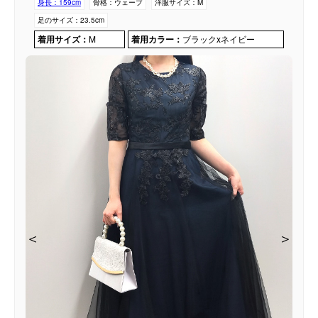
身長：
159cm
骨格：
ウェーブ
洋服サイズ：
M
足のサイズ：
23.5cm
着用サイズ：
M
着用カラー：
ブラックxネイビー
＜
＜
＜
＜
＜
＞
＞
＞
＞
＞