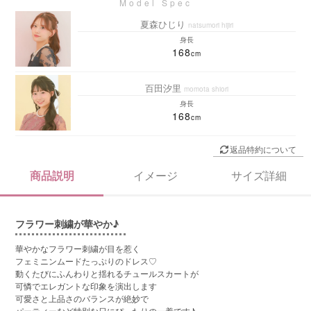
夏森ひじり
natsumori hijiri
身長
168
百田汐里
momota shiori
身長
168
返品特約について
商品説明
イメージ
サイズ詳細
フラワー刺繍が華やか♪
華やかなフラワー刺繍が目を惹く
フェミニンムードたっぷりのドレス♡
動くたびにふんわりと揺れるチュールスカートが
可憐でエレガントな印象を演出します
可愛さと上品さのバランスが絶妙で
パーティーなど特別な日にぴったりの一着です♪