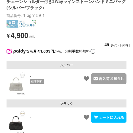
チェーンショルダー付き2Wayラインストーンハンドミニバッグ
(シルバー/ブラック)
rt-bgh159-1
商品番号
4,900
¥
49
[
ポイント付与 ]
なら
月々1,633円
から。分割手数料無料
シルバー
-
在庫切れ
ブラック
-