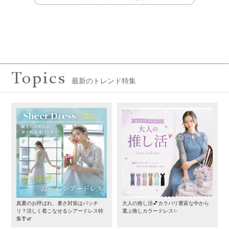
Topics
最新のトレンド特集
真夏のお呼ばれ、暑さ対策はバッチ
大人の推し活💕カラバリ豊富な中から
リ？涼しく着こなせるシアードレス特
選ぶ推しカラードレス✨
集🎐🌿