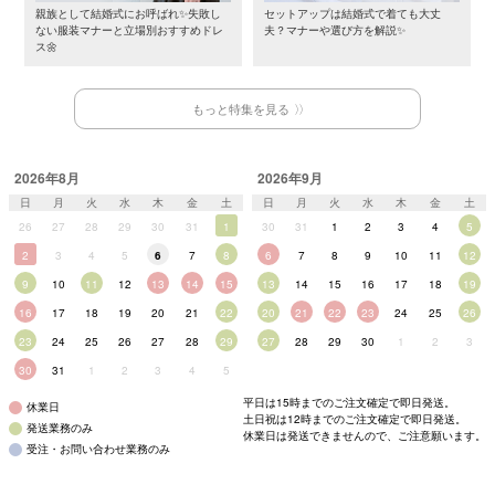
親族として結婚式にお呼ばれ✨失敗し
セットアップは結婚式で着ても大丈
ない服装マナーと立場別おすすめドレ
夫？マナーや選び方を解説✨
ス🌼
もっと特集を見る
2026年8月
2026年9月
日
月
火
水
木
金
土
日
月
火
水
木
金
土
26
27
28
29
30
31
1
30
31
1
2
3
4
5
2
3
4
5
6
7
8
6
7
8
9
10
11
12
9
10
11
12
13
14
15
13
14
15
16
17
18
19
16
17
18
19
20
21
22
20
21
22
23
24
25
26
23
24
25
26
27
28
29
27
28
29
30
1
2
3
30
31
1
2
3
4
5
平日は15時までのご注文確定で即日発送。
休業日
土日祝は12時までのご注文確定で即日発送。
発送業務のみ
休業日は発送できませんので、ご注意願います。
受注・お問い合わせ業務のみ