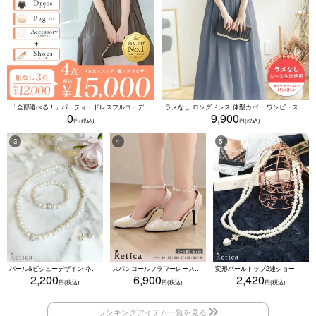
「全部選べる！」パーティードレスフルコーデセット (ドレス1点＋バッグ1点＋アクセ1点+靴1足/4点15000円(税込)/靴なしで12000円(税込))
ラメなし ロングドレス 体型カバー ワンピース 敏感肌対応 結婚式 二次会 お呼ばれ 大人 上品 (Sサイズ～5Lサイズ)
0
9,900
パール&ビジューデザイン ネックレス×ピアス×ブレスレット アクセサリー3set
スパンコールフラワーレースアンクルストラップハイヒールセパレートパンプス (ベージュ)
変形パールトップ2連ショートパールネックレス(ホワイト)
2,200
6,900
2,420