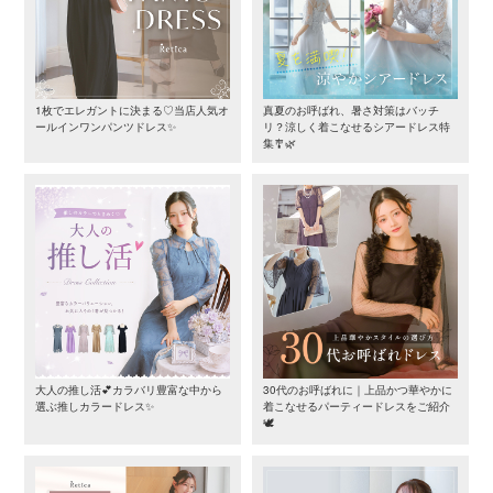
1枚でエレガントに決まる♡当店人気オ
真夏のお呼ばれ、暑さ対策はバッチ
ールインワンパンツドレス✨
リ？涼しく着こなせるシアードレス特
集🎐🌿
大人の推し活💕カラバリ豊富な中から
30代のお呼ばれに｜上品かつ華やかに
選ぶ推しカラードレス✨
着こなせるパーティードレスをご紹介
🕊️