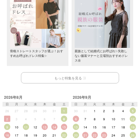
骨格ストレートスタッフが選ぶ！おす
親族として結婚式にお呼ばれ✨失敗し
すめお呼ばれドレス特集✨
ない服装マナーと立場別おすすめドレ
ス🌼
もっと特集を見る
2026年8月
2026年9月
日
月
火
水
木
金
土
日
月
火
水
木
金
土
26
27
28
29
30
31
1
30
31
1
2
3
4
5
2
3
4
5
6
7
8
6
7
8
9
10
11
12
9
10
11
12
13
14
15
13
14
15
16
17
18
19
16
17
18
19
20
21
22
20
21
22
23
24
25
26