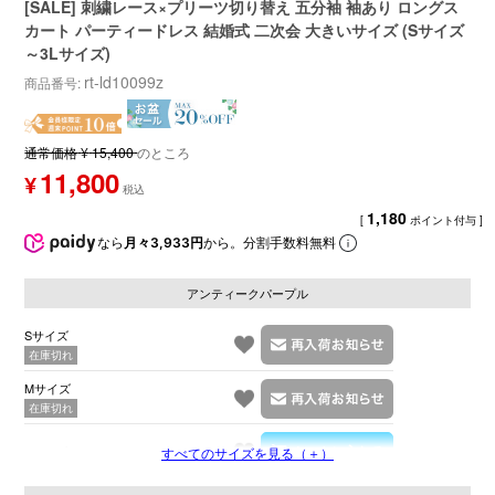
[SALE] 刺繍レース×プリーツ切り替え 五分袖 袖あり ロングス
カート パーティードレス 結婚式 二次会 大きいサイズ (Sサイズ
～3Lサイズ)
rt-ld10099z
商品番号
通常価格
¥
15,400
のところ
11,800
¥
1,180
[
ポイント付与 ]
なら
月々3,933円
から。分割手数料無料
アンティークパープル
Sサイズ
在庫切れ
Mサイズ
在庫切れ
Lサイズ
すべてのサイズを見る（＋）