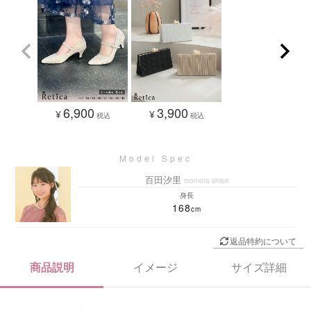
6,900
3,900
¥
¥
税込
税込
百田汐里
momota shiori
身長
168
返品特約について
商品説明
イメージ
サイズ詳細