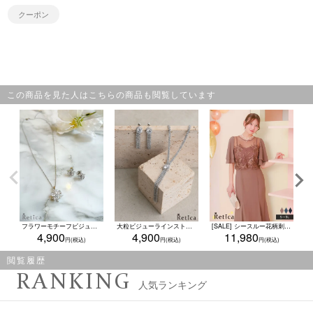
クーポン
この商品を見た人はこちらの商品も閲覧しています
フラワーモチーフビジュー ネックレス×ピアス2点set
大粒ビジューラインストーンタッセル風ネックレス×ピアス2点セット(シルバー)
[SALE] シースルー花柄刺繍シフォンフレア袖ロングパーティードレス(Sサイズ～3Lサイズ)
4,900
4,900
11,980
閲覧履歴
RANKING
人気ランキング