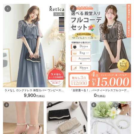
ラメなし ロングドレス 体型カバー ワンピース 敏感肌対応 結婚式 二次会 お呼ばれ 大人 上品 (Sサイズ～5Lサイズ)
「全部選べる！」パーティードレスフルコーデセット (ドレス1点＋バッグ1点＋アクセ1点+靴1足/4点15000円(税込)/靴なしで12000円(税込))
9,900
0