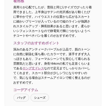
着用感
肩周りが心配でしたが、普段と同じLサイズでぴったり着
用できました。上半身はサテンの光沢感があり動くたび
に華やかです。ハイウエストの位置から広がるスカート
に細かいプリーツが入っているので縦のラインが強調さ
れスタイルアップ・脚長効果があると思います。柔らか
いシフォンスカートなので静電気で脚につかないようペ
チコートやペチパンを履くのがおすすめです。
スタッフのおすすめポイント
深みのあるアンティークパープルが上品で、肌のトーン
に自然に馴染む落ち着いたカラーです。派手すぎず大人
っぽさもあり、フォーマルシーンでも安心して着られる
雰囲気だと思います。身長164cmの私でも足首くらいま
である
ロング丈ドレス
なので足元までしっかりカバーし
てくれます。スカート部分が少しシワになりやすいの
で、気になる場合はスチームアイロンで軽く整えるのが
おすすめです。
コーデアイテム
バッグ
シューズ