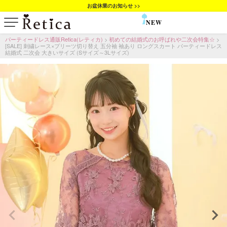
お盆休業のお知らせ >>
NEW
SALE
パーティードレス通販Retica(レティカ)
初めての結婚式のお呼ばれや二次会特集☆
[SALE] 刺繍レース×プリーツ切り替え 五分袖 袖あり ロングスカート パーティードレス
結婚式 二次会 大きいサイズ (Sサイズ～3Lサイズ)