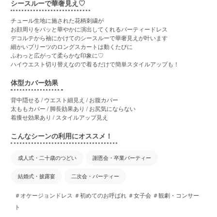
シースルーで華奢見え♡
チュール生地に施された花柄刺繍が
お顔周りをパッと華やかに演出してくれるパーティードレス
デコルテから袖にかけてのシースルーで華奢見えが叶います
細かいプリーツのロングスカートは動くたびに
ふわっと広がって柔らかな印象に♡
ハイウエスト切り替えなので着るだけで簡単スタイルアップも！
体型カバー効果
背中隠せる / ウエスト細見え / お腹カバー
太ももカバー / 脚長効果あり / お尻気にならない
着痩せ効果あり / スタイルアップ見え
こんなシーンの利用にオススメ！
成人式・二十歳のつどい
謝恩会・卒業パーティー
結婚式・披露宴
二次会・パーティー
＃オケージョンドレス ＃初めてのお呼ばれ ＃女子会 ＃観劇・コンサー
ト