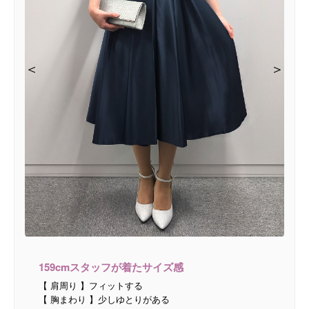
＜
＜
＜
＜
＞
＞
＞
＞
159cmスタッフが着たサイズ感
【 肩周り 】フィットする
【 胸まわり 】少しゆとりがある