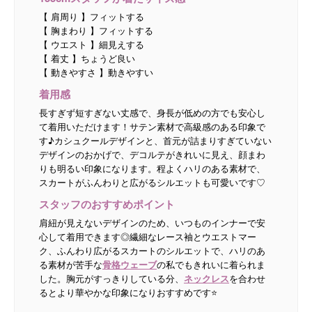
【 肩周り 】フィットする
【 胸まわり 】フィットする
【 ウエスト 】細見えする
【 着丈 】ちょうど良い
【 動きやすさ 】動きやすい
着用感
長すぎず短すぎない丈感で、身長が低めの方でも安心し
て着用いただけます！サテン素材で高級感のある印象で
す♪カシュクールデザインと、首元が詰まりすぎていない
デザインのおかげで、デコルテがきれいに見え、顔まわ
りも明るい印象になります。程よくハリのある素材で、
スカートがふんわりと広がるシルエットも可愛いです♡
スタッフのおすすめポイント
肩紐が見えないデザインのため、いつものインナーで安
心して着用できます◎繊細なレース袖とウエストマー
ク、ふんわり広がるスカートのシルエットで、ハリのあ
る素材が苦手な
骨格ウェーブ
の私でもきれいに着られま
した。胸元がすっきりしている分、
ネックレス
を合わせ
るとより華やかな印象になりおすすめです⭐