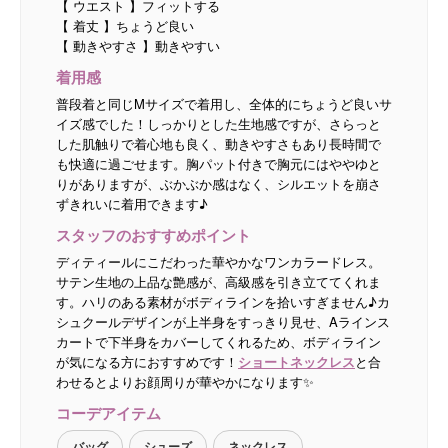
【 ウエスト 】フィットする
【 着丈 】ちょうど良い
【 動きやすさ 】動きやすい
着用感
普段着と同じMサイズで着用し、全体的にちょうど良いサ
イズ感でした！しっかりとした生地感ですが、さらっと
した肌触りで着心地も良く、動きやすさもあり長時間で
も快適に過ごせます。胸パット付きで胸元にはややゆと
りがありますが、ぶかぶか感はなく、シルエットを崩さ
ずきれいに着用できます♪
スタッフのおすすめポイント
ディティールにこだわった華やかなワンカラードレス。
サテン生地の上品な艶感が、高級感を引き立ててくれま
す。ハリのある素材がボディラインを拾いすぎません♪カ
シュクールデザインが上半身をすっきり見せ、Aラインス
カートで下半身をカバーしてくれるため、ボディライン
が気になる方におすすめです！
ショートネックレス
と合
わせるとよりお顔周りが華やかになります✨
コーデアイテム
バッグ
シューズ
ネックレス