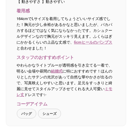
【 動きやすさ 】動きやすい
着用感
164cmでLサイズを着用してちょうどいいサイズ感でし
た！胸元が少し余裕があるかなと思いましたが、パカパ
カするほどではなく気にならなかったです。カシュクー
ルデザインなので胸元がスッキリ見えます。ふくらはぎ
にかかるくらいの上品な丈感で、
6cmヒールのパンプス
と合わせました！
スタッフのおすすめポイント
やわらかなライトブルーが透明感を引き立てる一着で、
明るい会場や昼間の
結婚式
に特におすすめです！ほんの
りとしたサテンの光沢があって自然な華やかさが出るの
で、写真映えしやすいと思います。足元をすっきりと綺
麗に見せてスタイルアップさせてくれる大人可愛い
ミモ
レ丈
ドレスです✨
コーデアイテム
バッグ
シューズ