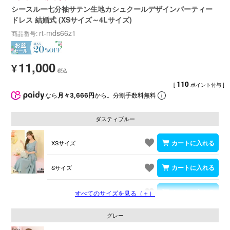
シースルー七分袖サテン生地カシュクールデザインパーティー
ドレス 結婚式 (XSサイズ～4Lサイズ)
rt-mds66z1
商品番号
11,000
¥
110
[
ポイント付与 ]
なら
月々3,666円
から。分割手数料無料
ダスティブルー
XSサイズ
Sサイズ
Mサイズ
すべてのサイズを見る（＋）
グレー