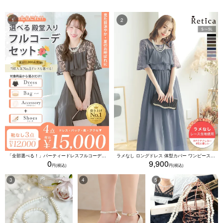
「全部選べる！」パーティードレスフルコーデセット (ドレス1点＋バッグ1点＋アクセ1点+靴1足/4点15000円(税込)/靴なしで12000円(税込))
ラメなし ロングドレス 体型カバー ワンピース 敏感肌対応 結婚式 二次会 お呼ばれ 大人 上品 (Sサイズ～5Lサイズ)
0
9,900