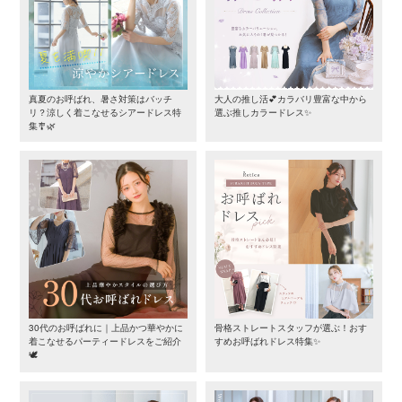
真夏のお呼ばれ、暑さ対策はバッチ
大人の推し活💕カラバリ豊富な中から
リ？涼しく着こなせるシアードレス特
選ぶ推しカラードレス✨
集🎐🌿
30代のお呼ばれに｜上品かつ華やかに
骨格ストレートスタッフが選ぶ！おす
着こなせるパーティードレスをご紹介
すめお呼ばれドレス特集✨
🕊️