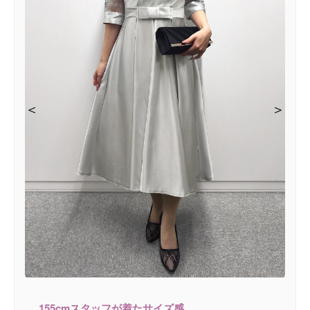
＜
＜
＜
＜
＜
＞
＞
＞
＞
＞
155cmスタッフが着たサイズ感