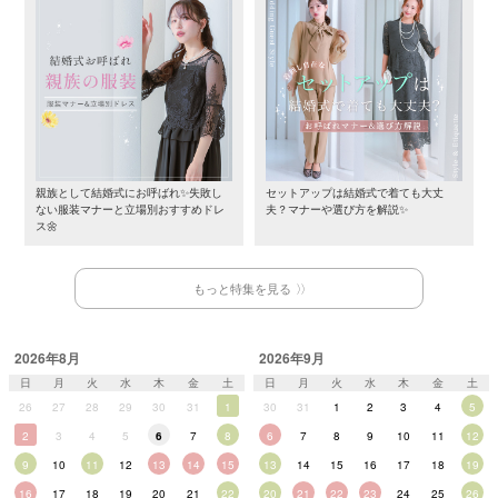
親族として結婚式にお呼ばれ✨失敗し
セットアップは結婚式で着ても大丈
ない服装マナーと立場別おすすめドレ
夫？マナーや選び方を解説✨
ス🌼
もっと特集を見る
2026年8月
2026年9月
日
月
火
水
木
金
土
日
月
火
水
木
金
土
26
27
28
29
30
31
1
30
31
1
2
3
4
5
2
3
4
5
6
7
8
6
7
8
9
10
11
12
9
10
11
12
13
14
15
13
14
15
16
17
18
19
16
17
18
19
20
21
22
20
21
22
23
24
25
26