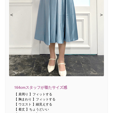
＜
＜
＜
＜
＜
＜
＜
＞
＞
＞
＞
＞
＞
＞
164cmスタッフが着たサイズ感
【 肩周り 】フィットする
【 胸まわり 】フィットする
【 ウエスト 】細見えする
【 着丈 】ちょうどいい