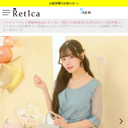
お盆休業のお知らせ >>
NEW
SALE
パーティードレス通販Retica(レティカ)
初めての結婚式のお呼ばれや二次会特集☆
シースルー七分袖サテン生地カシュクールデザインパーティードレス 結婚式 (XSサイ
ズ～4Lサイズ)