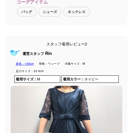
コーデアイテム
バッグ
シューズ
ネックレス
スタッフ着用レビュー2
Rin
運営スタッフ
身長：
159cm
骨格：
ウェーブ
洋服サイズ：
M
足のサイズ：
23.5cm
着用サイズ：
M
着用カラー：
ネイビー