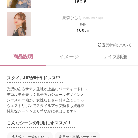
156.5
夏森ひじり
natsumori hijiri
身長
168
返品特約について
商品説明
イメージ
サイズ詳細
スタイルUPが叶うドレス♡
光沢のあるサテン生地が上品なパーティードレス
デコルテを美しく見せるカシュールデザインと
シースルー袖が、女性らしさを引き立てます♡
ウエストリボンでスタイルアップ効果も抜群◎
特別なシーンをより華やかに演出します♪
こんなシーンの利用にオススメ！
成人式・二十歳のつどい
謝恩会・卒業パーティー