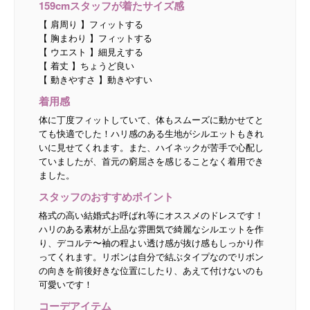
159cmスタッフが着たサイズ感
【 肩周り 】フィットする
【 胸まわり 】フィットする
【 ウエスト 】細見えする
【 着丈 】ちょうど良い
【 動きやすさ 】動きやすい
着用感
体に丁度フィットしていて、体もスムーズに動かせてと
ても快適でした！ハリ感のある生地がシルエットもきれ
いに見せてくれます。また、ハイネックが苦手で心配し
ていましたが、首元の窮屈さを感じることなく着用でき
ました。
スタッフのおすすめポイント
格式の高い結婚式お呼ばれ等にオススメのドレスです！
ハリのある素材が上品な雰囲気で綺麗なシルエットを作
り、デコルテ〜袖の程よい透け感が抜け感もしっかり作
ってくれます。リボンは自分で結ぶタイプなのでリボン
の向きを前後好きな位置にしたり、あえて付けないのも
可愛いです！
コーデアイテム