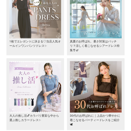
1枚でエレガントに決まる♡当店人気オ
真夏のお呼ばれ、暑さ対策はバッチ
ールインワンパンツドレス✨
リ？涼しく着こなせるシアードレス特
集🎐🌿
大人の推し活💕カラバリ豊富な中から
30代のお呼ばれに｜上品かつ華やかに
選ぶ推しカラードレス✨
着こなせるパーティードレスをご紹介
🕊️