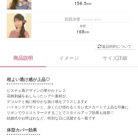
156.5
百田汐里
momota shiori
身長
168
返品特約について
商品説明
イメージ
サイズ詳細
程よい透け感が上品♡
ビスチェ風デザインの華やかドレス
花柄刺繍をあしらったシアー素材が、
デコルテと袖に軽やかな抜け感をプラスします♪
ハイネックデザインと、歩くたび揺れるミモレ丈スカートで上品な印象に
リボンでウエストマークすることでスタイルアップ効果も抜群♡
結婚式やお呼ばれなど、特別な日に活躍する一着です
体型カバー効果