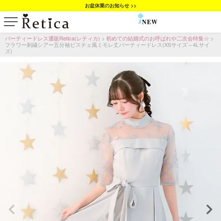
お盆休業のお知らせ >>
NEW
SALE
パーティードレス通販Retica(レティカ)
初めての結婚式のお呼ばれや二次会特集☆
フラワー刺繍シアー五分袖ビスチェ風ミモレ丈パーティードレス(XSサイズ～4Lサイ
ズ)