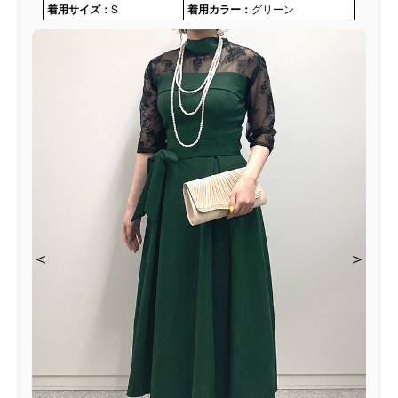
着用サイズ：
S
着用カラー：
グリーン
＜
＜
＜
＜
＞
＞
＞
＞