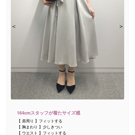
＜
＜
＜
＜
＜
＞
＞
＞
＞
＞
164cmスタッフが着たサイズ感
【 肩周り 】フィットする
【 胸まわり 】少しきつい
【 ウエスト 】フィットする