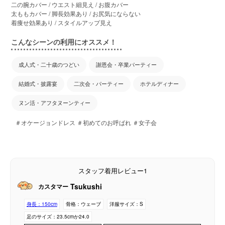
二の腕カバー / ウエスト細見え / お腹カバー
太ももカバー / 脚長効果あり / お尻気にならない
着痩せ効果あり / スタイルアップ見え
こんなシーンの利用にオススメ！
成人式・二十歳のつどい
謝恩会・卒業パーティー
結婚式・披露宴
二次会・パーティー
ホテルディナー
ヌン活・アフタヌーンティー
＃オケージョンドレス ＃初めてのお呼ばれ ＃女子会
スタッフ着用レビュー1
Tsukushi
カスタマー
身長：
150cm
骨格：
ウェーブ
洋服サイズ：
S
足のサイズ：
23.5cmか24.0