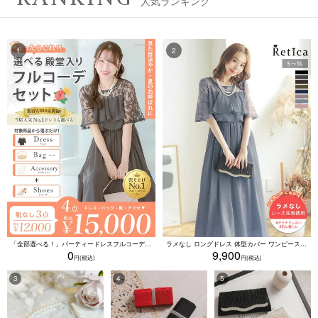
人気ランキング
「全部選べる！」パーティードレスフルコーデセット (ドレス1点＋バッグ1点＋アクセ1点+靴1足/4点15000円(税込)/靴なしで12000円(税込))
ラメなし ロングドレス 体型カバー ワンピース 敏感肌対応 結婚式 二次会 お呼ばれ 大人 上品 (Sサイズ～5Lサイズ)
0
9,900