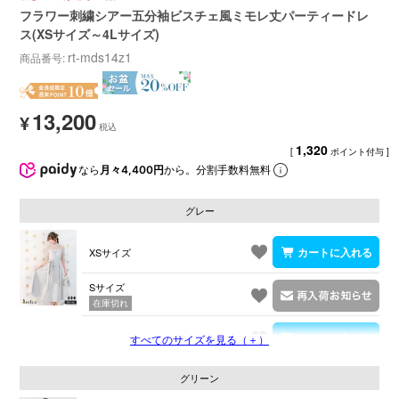
フラワー刺繍シアー五分袖ビスチェ風ミモレ丈パーティードレ
ス(XSサイズ～4Lサイズ)
rt-mds14z1
商品番号
13,200
¥
1,320
[
ポイント付与 ]
なら
月々4,400円
から。分割手数料無料
グレー
XSサイズ
Sサイズ
在庫切れ
Mサイズ
すべてのサイズを見る（＋）
グリーン