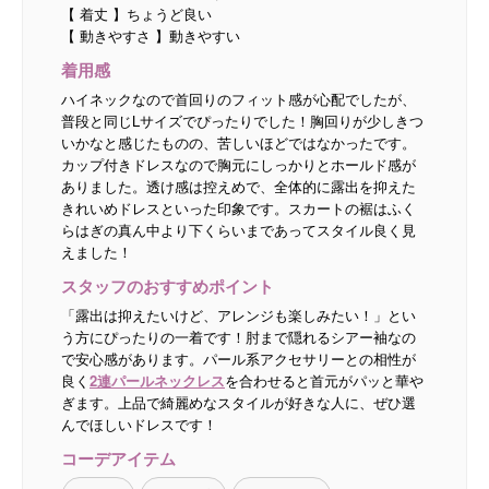
【 着丈 】ちょうど良い
【 動きやすさ 】動きやすい
着用感
ハイネックなので首回りのフィット感が心配でしたが、
普段と同じLサイズでぴったりでした！胸回りが少しきつ
いかなと感じたものの、苦しいほどではなかったです。
カップ付きドレスなので胸元にしっかりとホールド感が
ありました。透け感は控えめで、全体的に露出を抑えた
きれいめドレスといった印象です。スカートの裾はふく
らはぎの真ん中より下くらいまであってスタイル良く見
えました！
スタッフのおすすめポイント
「露出は抑えたいけど、アレンジも楽しみたい！」とい
う方にぴったりの一着です！肘まで隠れるシアー袖なの
で安心感があります。パール系アクセサリーとの相性が
良く
2連パールネックレス
を合わせると首元がパッと華や
ぎます。上品で綺麗めなスタイルが好きな人に、ぜひ選
んでほしいドレスです！
コーデアイテム