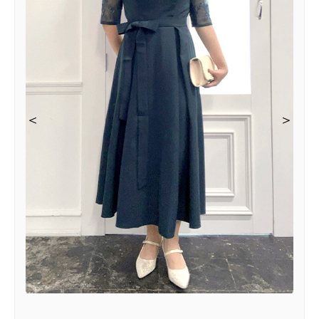
＜
＜
＜
＞
＞
＞