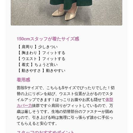
150cmスタッフが着たサイズ感
【 肩周り 】少しきつい
【 胸まわり 】フィットする
【 ウエスト 】フィットする
【 着丈 】ちょうど良い
【 動きやすさ 】動きやすい
着用感
普段Sサイズで、こちらもSサイズでぴったりでした！切
替の上にリボンを結び、ウエスト位置が上がるのでスタ
イルアップできます！ぽっこりお腹やお尻も隠せて
体型
カバー力
抜群です☆肩回りがフィットしているので、万
歳は厳しそうです。生地の切替部分のファスナーが固め
なので、引き上げる時は無理に引っ張らず誰かに手伝っ
てもらえると安心です。
スタッフのおすすめポイント