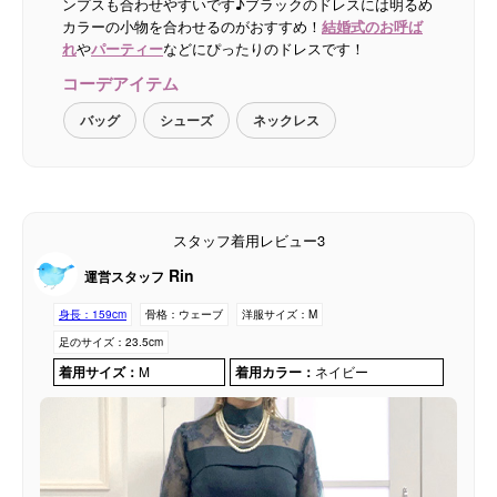
ンプスも合わせやすいです♪ブラックのドレスには明るめ
カラーの小物を合わせるのがおすすめ！
結婚式のお呼ば
れ
や
パーティー
などにぴったりのドレスです！
コーデアイテム
バッグ
シューズ
ネックレス
スタッフ着用レビュー3
Rin
運営スタッフ
身長：
159cm
骨格：
ウェーブ
洋服サイズ：
M
足のサイズ：
23.5cm
着用サイズ：
M
着用カラー：
ネイビー