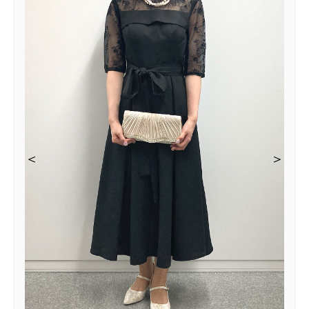
＜
＜
＜
＜
＞
＞
＞
＞