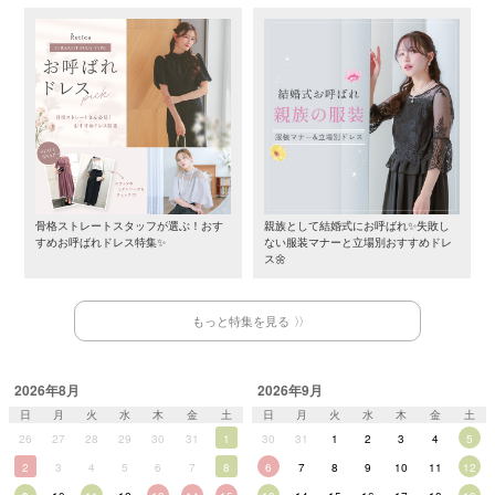
骨格ストレートスタッフが選ぶ！おす
親族として結婚式にお呼ばれ✨失敗し
すめお呼ばれドレス特集✨
ない服装マナーと立場別おすすめドレ
ス🌼
もっと特集を見る
2026年8月
2026年9月
日
月
火
水
木
金
土
日
月
火
水
木
金
土
26
27
28
29
30
31
1
30
31
1
2
3
4
5
2
3
4
5
6
7
8
6
7
8
9
10
11
12