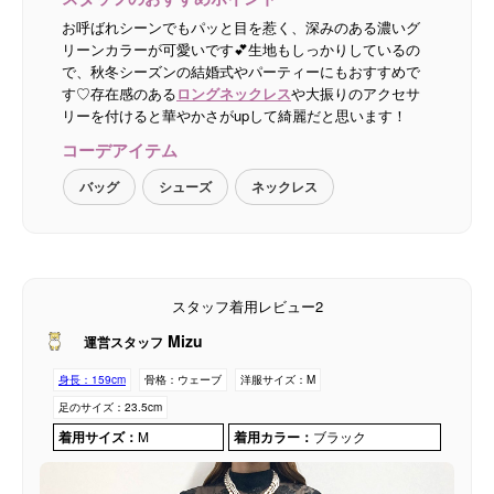
お呼ばれシーンでもパッと目を惹く、深みのある濃いグ
リーンカラーが可愛いです💕生地もしっかりしているの
で、秋冬シーズンの結婚式やパーティーにもおすすめで
す♡存在感のある
ロングネックレス
や大振りのアクセサ
リーを付けると華やかさがupして綺麗だと思います！
コーデアイテム
バッグ
シューズ
ネックレス
スタッフ着用レビュー2
Mizu
運営スタッフ
身長：
159cm
骨格：
ウェーブ
洋服サイズ：
M
足のサイズ：
23.5cm
着用サイズ：
M
着用カラー：
ブラック