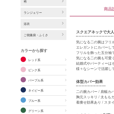
袴
商品
ランジェリー
浴衣
スクエアネックで大人
ご祝儀袋・ふくさ
気になる二の腕はフリ
エレガントにカバーし
カラーから探す
フリルを飾った五分袖
気になる二の腕も可愛
レッド系
結婚式やパーティーは
様々なシーンで活躍し
ピンク系
パープル系
体型カバー効果
ネイビー系
二の腕カバー / 肩幅カバ
胸元スッキリ / 太もも
ブルー系
着痩せ効果あり / スタ
グリーン系