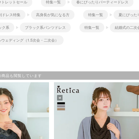
ウトレットセール
特集一覧
春にぴったりパーティードレス
別ドレス特集
高身長が気になる方
特集一覧
夏にぴった
ック系
ブラック系パンツドレス
特集一覧
結婚式の二次
ウェディング（1.5次会・二次会）
の商品も閲覧しています