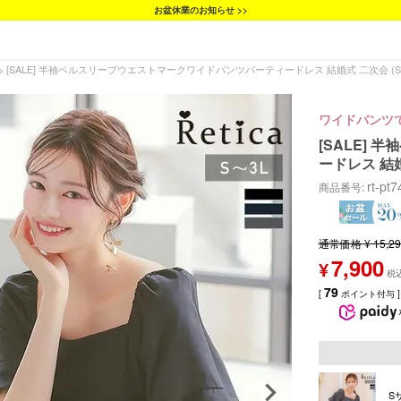
お盆休業のお知らせ >>
[SALE] 半袖ベルスリーブウエストマークワイドパンツパーティードレス 結婚式 二次会 (S
ワイドパンツ
[SALE]
ードレス 結婚
rt-pt
商品番号
通常価格
¥
15,2
7,900
¥
79
[
ポイント付与 ]
S