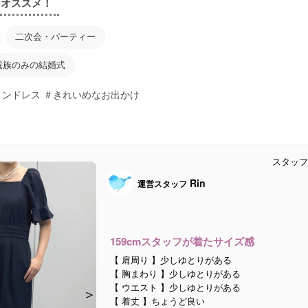
にオススメ！
二次会・パーティー
親族のみの結婚式
ョンドレス ＃きれいめなお出かけ
スタッフ
Rin
運営スタッフ
159cmスタッフが着たサイズ感
【 肩周り 】少しゆとりがある
【 胸まわり 】少しゆとりがある
【 ウエスト 】少しゆとりがある
＞
＞
＞
＞
【 着丈 】ちょうど良い