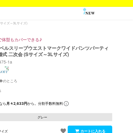
NEW
SALE
サイズ～3Lサイズ)
で体型もカバーできる♪
 半袖ベルスリーブウエストマークワイドパンツパーティ
式 二次会 (Sサイズ～3Lサイズ)
7475-1a
90
のところ
なら
月々2,633円
から。分割手数料無料
グレー
サイズ