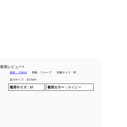
着用レビュー1
身長：
159cm
骨格：
ウェーブ
洋服サイズ：
M
足のサイズ：
23.5cm
着用サイズ：
M
着用カラー：
ネイビー