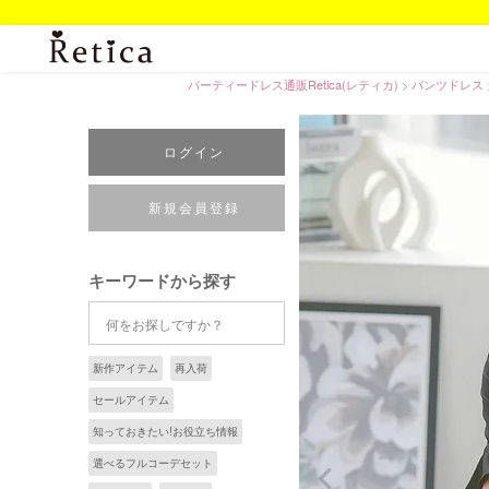
パーティードレス通販Retica(レティカ)
パンツドレス
ログイン
新規会員登録
キーワードから探す
新作アイテム
再入荷
セールアイテム
知っておきたい!お役立ち情報
選べるフルコーデセット