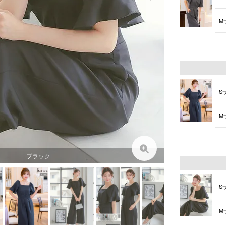
M
L
S
M
L
ブラック
S
M