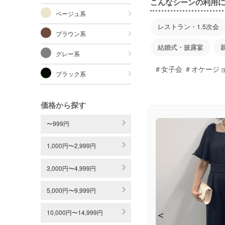
こんなシーンの利用
ベージュ系
レストラン・1.5次会
ブラウン系
結婚式・披露宴
グレー系
＃女子会 ＃オケージ
ブラック系
価格から探す
〜999円
1,000円〜2,999円
3,000円〜4,999円
5,000円〜9,999円
＜
＜
＜
＜
10,000円〜14,999円