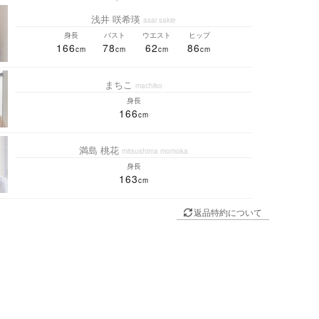
浅井 咲希瑛
asai sakie
身長
バスト
ウエスト
ヒップ
166
78
62
86
まちこ
machiko
身長
166
満島 桃花
mitsushima momoka
身長
163
返品特約について