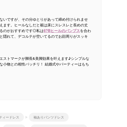
ないですが、その分ゆとりがあって締め付けられませ
えます。ヒールなしだと裾は床にスレスレと長めの丈
るのがおすすめです◎私は
6?Bヒールのパンプス
を合わ
と隠れて、デコルテが空いてるのでお顔周りがスッキ
エストマークが脚長&美脚効果を叶えます♪シンプルな
な小物との相性バッチリ！ 結婚式やパーティーはもち
ティードレス
袖ありパンツドレス