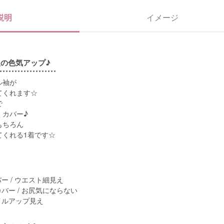
説明
イメージ
の色気アップ♪
ル袖が
てくれます☆
で
くカバー♪
もちろん
てくれる1着です☆
ー / ウエスト細見え
カバー / お尻気にならない
イルアップ見え