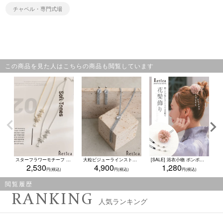
チャペル・専門式場
この商品を見た人はこちらの商品も閲覧しています
スターフラワーモチーフ ビジューネックレス(ゴールド/シルバー)
大粒ビジューラインストーンタッセル風ネックレス×ピアス2点セット(シルバー)
[SALE] 浴衣小物 ポンポンマム×ビーズチャーム髪飾り 3点セット (ダスティピンク/パープル/ミントグレー/スモークブルー)
2,530
4,900
1,280
閲覧履歴
RANKING
人気ランキング