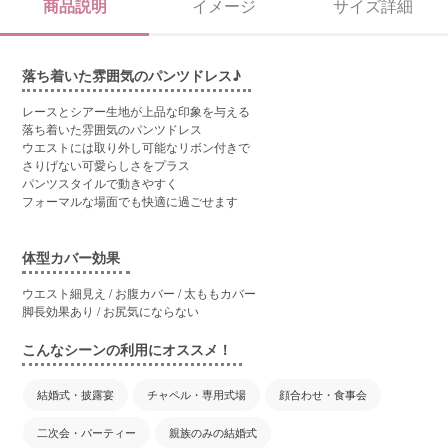
商品説明
イメージ
サイズ詳細
落ち着いた雰囲気のパンツドレス♪
レースとシアー生地が上品な印象を与える
落ち着いた雰囲気のパンツドレス
ウエストには取り外し可能なリボン付きで
さりげない可愛らしさをプラス
パンツスタイルで動きやすく
フォーマルな場面でも快適に過ごせます
体型カバー効果
ウエスト細見え / お腹カバー / 太ももカバー
脚長効果あり / お尻気にならない
こんなシーンの利用にオススメ！
結婚式・披露宴
チャペル・専用式場
顔合わせ・食事会
二次会・パーティー
親族のみの結婚式