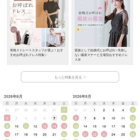
骨格ストレートスタッフが選ぶ！おす
親族として結婚式にお呼ばれ✨失敗し
すめお呼ばれドレス特集✨
ない服装マナーと立場別おすすめドレ
ス🌼
もっと特集を見る
2026年8月
2026年9月
日
月
火
水
木
金
土
日
月
火
水
木
金
土
26
27
28
29
30
31
1
30
31
1
2
3
4
5
2
3
4
5
6
7
8
6
7
8
9
10
11
12
9
10
11
12
13
14
15
13
14
15
16
17
18
19
16
17
18
19
20
21
22
20
21
22
23
24
25
26