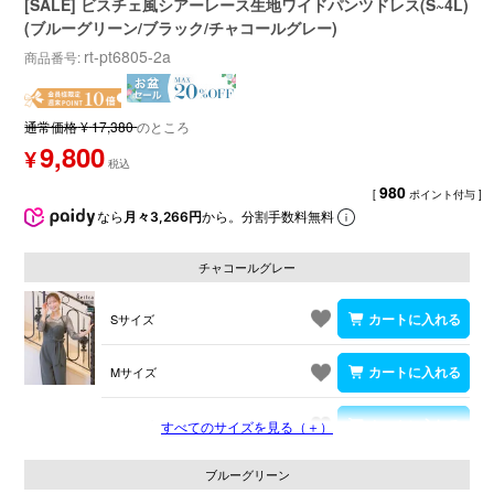
[SALE] ビスチェ風シアーレース生地ワイドパンツドレス(S~4L)
(ブルーグリーン/ブラック/チャコールグレー)
rt-pt6805-2a
商品番号
通常価格
¥
17,380
のところ
9,800
¥
980
[
ポイント付与 ]
なら
月々3,266円
から。分割手数料無料
チャコールグレー
Sサイズ
Mサイズ
Lサイズ
すべてのサイズを見る（＋）
ブルーグリーン