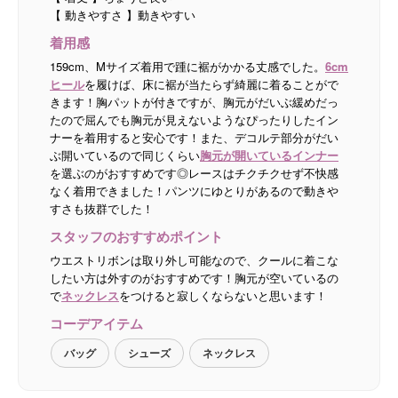
【 動きやすさ 】動きやすい
着用感
159cm、Mサイズ着用で踵に裾がかかる丈感でした。
6cm
ヒール
を履けば、床に裾が当たらず綺麗に着ることがで
きます！胸パットが付きですが、胸元がだいぶ緩めだっ
たので屈んでも胸元が見えないようなぴったりしたイン
ナーを着用すると安心です！また、デコルテ部分がだい
ぶ開いているので同じくらい
胸元が開いているインナー
を選ぶのがおすすめです◎レースはチクチクせず不快感
なく着用できました！パンツにゆとりがあるので動きや
すさも抜群でした！
スタッフのおすすめポイント
ウエストリボンは取り外し可能なので、クールに着こな
したい方は外すのがおすすめです！胸元が空いているの
で
ネックレス
をつけると寂しくならないと思います！
コーデアイテム
バッグ
シューズ
ネックレス