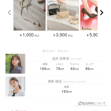
1,000
3,900
5,900
¥
¥
¥
税込
税込
税込
浅井 咲希瑛
asai sakie
身長
バスト
ウエスト
ヒップ
166
78
62
86
満島 桃花
mitsushima momoka
身長
163
返品特約について