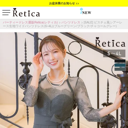
お盆休業のお知らせ >>
NEW
SALE
パーティードレス通販Retica(レティカ)
パンツドレス
[SALE] ビスチェ風シアーレ
ース生地ワイドパンツドレス(S~4L)(ブルーグリーン/ブラック/チャコールグレー)