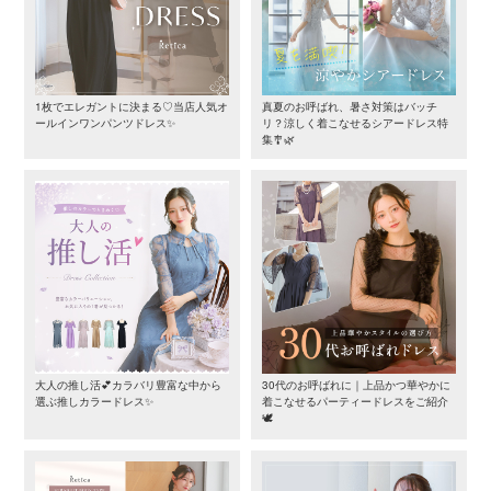
1枚でエレガントに決まる♡当店人気オ
真夏のお呼ばれ、暑さ対策はバッチ
ールインワンパンツドレス✨
リ？涼しく着こなせるシアードレス特
集🎐🌿
大人の推し活💕カラバリ豊富な中から
30代のお呼ばれに｜上品かつ華やかに
選ぶ推しカラードレス✨
着こなせるパーティードレスをご紹介
🕊️