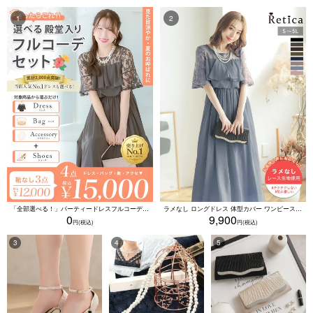
「全部選べる！」パーティードレスフルコーデセット (ドレス1点＋バッグ1点＋アクセ1点+靴1足/4点15000円(税込)/靴なしで12000円(税込))
ラメなし ロングドレス 体型カバー ワンピース 敏感肌対応 結婚式 二次会 お呼ばれ 大人 上品 (Sサイズ～5Lサイズ)
0
9,900