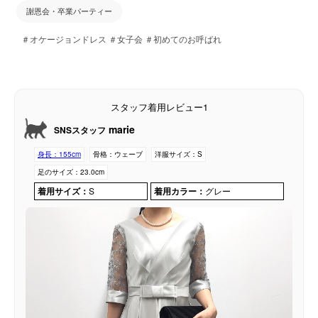
謝恩会・卒業パーティー
＃オケージョンドレス ＃女子会 ＃初めてのお呼ばれ
スタッフ着用レビュー1
marie
SNSスタッフ
身長：
155cm
骨格：
ウェーブ
洋服サイズ：
S
足のサイズ：
23.0cm
着用サイズ：
S
着用カラー：
グレー