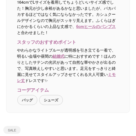
164cmでLサイズを着用してちょうどいいサイズ感でし
た！胸元が少し余裕があるかなと思いましたが、パカパ
カするほどではなく気にならなかったです。カシュクー
ルデザインなので胸元がスッキリ見えます。ふくらはぎ
にかかるくらいの上品な丈感で、
6cmヒールのパンプス
と合わせました！
スタッフのおすすめポイント
やわらかなライトブルーが透明感を引き立てる一着で、
明るい会場や昼間の
結婚式
に特におすすめです！ほんの
りとしたサテンの光沢があって自然な華やかさが出るの
で、写真映えしやすいと思います。足元をすっきりと綺
麗に見せてスタイルアップさせてくれる大人可愛い
ミモ
レ丈
ドレスです✨
コーデアイテム
バッグ
シューズ
SALE