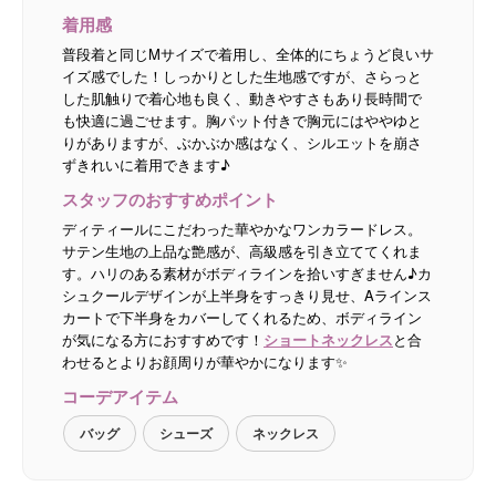
着用感
普段着と同じMサイズで着用し、全体的にちょうど良いサ
イズ感でした！しっかりとした生地感ですが、さらっと
した肌触りで着心地も良く、動きやすさもあり長時間で
も快適に過ごせます。胸パット付きで胸元にはややゆと
りがありますが、ぶかぶか感はなく、シルエットを崩さ
ずきれいに着用できます♪
スタッフのおすすめポイント
ディティールにこだわった華やかなワンカラードレス。
サテン生地の上品な艶感が、高級感を引き立ててくれま
す。ハリのある素材がボディラインを拾いすぎません♪カ
シュクールデザインが上半身をすっきり見せ、Aラインス
カートで下半身をカバーしてくれるため、ボディライン
が気になる方におすすめです！
ショートネックレス
と合
わせるとよりお顔周りが華やかになります✨
コーデアイテム
バッグ
シューズ
ネックレス