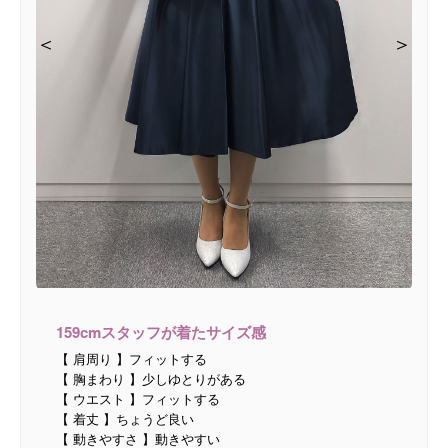
＜
＜
＜
＜
＞
＞
＞
＞
159cmスタッフが着たサイズ感
【 肩周り 】フィットする
【 胸まわり 】少しゆとりがある
【 ウエスト 】フィットする
【 着丈 】ちょうど良い
【 動きやすさ 】動きやすい