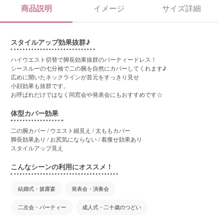
商品説明
イメージ
サイズ詳細
スタイルアップ効果抜群♪
ハイウエスト切替で脚長効果抜群のパーティードレス！
シースルーの七分袖で二の腕を自然にカバーしてくれます♪
広めに開いたネックラインが首元をすっきり見せ
小顔効果も抜群です。
お呼ばれだけではなく同窓会や発表会にもおすすめです☆
体型カバー効果
二の腕カバー / ウエスト細見え / 太ももカバー
脚長効果あり / お尻気にならない / 着痩せ効果あり
スタイルアップ見え
こんなシーンの利用にオススメ！
結婚式・披露宴
発表会・演奏会
二次会・パーティー
成人式・二十歳のつどい