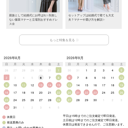
親族として結婚式にお呼ばれ✨失敗し
セットアップは結婚式で着ても大丈
ない服装マナーと立場別おすすめドレ
夫？マナーや選び方を解説✨
ス🌼
もっと特集を見る
2026年8月
2026年9月
日
月
火
水
木
金
土
日
月
火
水
木
金
土
26
27
28
29
30
31
1
30
31
1
2
3
4
5
2
3
4
5
6
7
8
6
7
8
9
10
11
12
9
10
11
12
13
14
15
13
14
15
16
17
18
19
16
17
18
19
20
21
22
20
21
22
23
24
25
26
23
24
25
26
27
28
29
27
28
29
30
1
2
3
30
31
1
2
3
4
5
平日は15時までのご注文確定で即日発送。
休業日
土日祝は12時までのご注文確定で即日発送。
発送業務のみ
休業日は発送できませんので、ご注意願います。
受注・お問い合わせ業務のみ