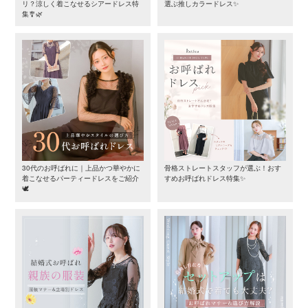
リ？涼しく着こなせるシアードレス特
選ぶ推しカラードレス✨
集🎐🌿
30代のお呼ばれに｜上品かつ華やかに
骨格ストレートスタッフが選ぶ！おす
着こなせるパーティードレスをご紹介
すめお呼ばれドレス特集✨
🕊️