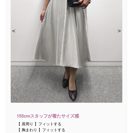
＜
＜
＜
＜
＜
＞
＞
＞
＞
＞
155cmスタッフが着たサイズ感
【 肩周り 】フィットする
【 胸まわり 】フィットする