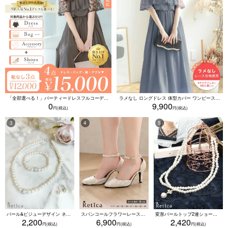
「全部選べる！」パーティードレスフルコーデセット (ドレス1点＋バッグ1点＋アクセ1点+靴1足/4点15000円(税込)/靴なしで12000円(税込))
ラメなし ロングドレス 体型カバー ワンピース 敏感肌対応 結婚式 二次会 お呼ばれ 大人 上品 (Sサイズ～5Lサイズ)
0
9,900
パール&ビジューデザイン ネックレス×ピアス×ブレスレット アクセサリー3set
スパンコールフラワーレースアンクルストラップハイヒールセパレートパンプス (ベージュ)
変形パールトップ2連ショートパールネックレス(ホワイト)
2,200
6,900
2,420