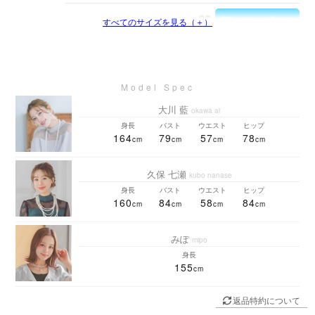
Mサイズ
すべてのサイズを見る（＋）
大川 藍
okawa ai
身長
バスト
ウエスト
ヒップ
164
79
57
78
久保 七瀬
kubo nanase
身長
バスト
ウエスト
ヒップ
160
84
58
84
みぽ
mipo
身長
155
返品特約について