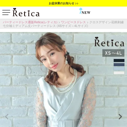
お盆休業のお知らせ >>
NEW
SALE
パーティードレス通販Retica(レティカ)
ワンピースドレス
クロスデザイン花柄刺繍
七分袖ミディアム丈パーティードレス (XSサイズ～4Lサイズ)