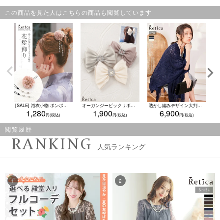
この商品を見た人はこちらの商品も閲覧しています
[SALE] 浴衣小物 ポンポンマム×ビーズチャーム髪飾り 3点セット (ダスティピンク/パープル/ミントグレー/スモークブルー)
オーガンジービックリボンキラキラビジューバックルバレッタ(ダスティピンク/グレージュ/アイボリー)
透かし編みデザイン大判ショール
1,280
1,900
6,900
閲覧履歴
RANKING
人気ランキング