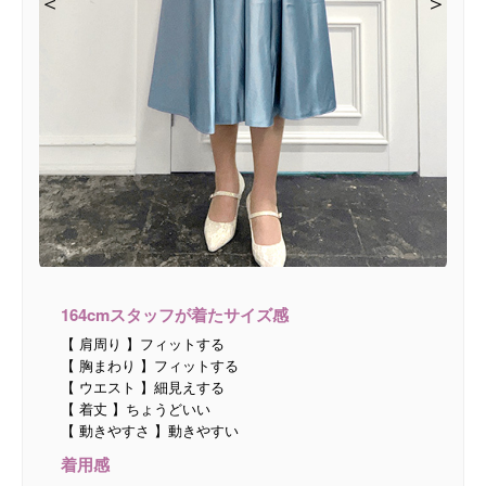
＜
＜
＜
＜
＜
＜
＜
＞
＞
＞
＞
＞
＞
＞
164cmスタッフが着たサイズ感
【 肩周り 】フィットする
【 胸まわり 】フィットする
【 ウエスト 】細見えする
【 着丈 】ちょうどいい
【 動きやすさ 】動きやすい
着用感