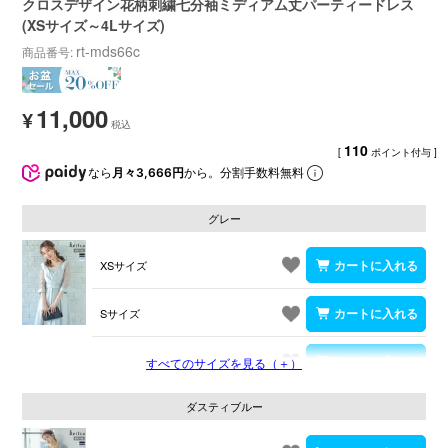
クロスデザイン花柄刺繍七分袖ミディアム丈パーティードレス
(XSサイズ～4Lサイズ)
rt-mds66c
商品番号
11,000
¥
110
[
ポイント付与 ]
なら
月々3,666円
から。分割手数料無料
グレー
XSサイズ
Sサイズ
Mサイズ
すべてのサイズを見る（＋）
ダスティブルー