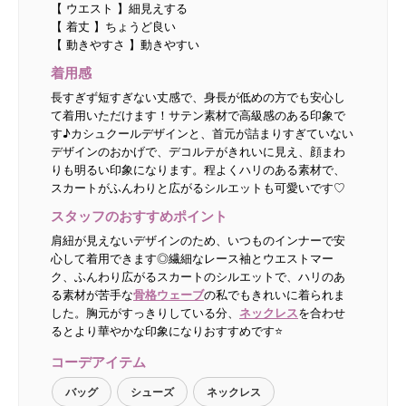
【 ウエスト 】細見えする
【 着丈 】ちょうど良い
【 動きやすさ 】動きやすい
着用感
長すぎず短すぎない丈感で、身長が低めの方でも安心し
て着用いただけます！サテン素材で高級感のある印象で
す♪カシュクールデザインと、首元が詰まりすぎていない
デザインのおかげで、デコルテがきれいに見え、顔まわ
りも明るい印象になります。程よくハリのある素材で、
スカートがふんわりと広がるシルエットも可愛いです♡
スタッフのおすすめポイント
肩紐が見えないデザインのため、いつものインナーで安
心して着用できます◎繊細なレース袖とウエストマー
ク、ふんわり広がるスカートのシルエットで、ハリのあ
る素材が苦手な
骨格ウェーブ
の私でもきれいに着られま
した。胸元がすっきりしている分、
ネックレス
を合わせ
るとより華やかな印象になりおすすめです⭐
コーデアイテム
バッグ
シューズ
ネックレス