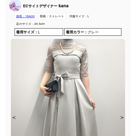
kana
ECサイトデザイナー
身長：
164cm
骨格：
ストレート
洋服サイズ：
L
足のサイズ：
24.5cm
着用サイズ：
L
着用カラー：
グレー
＜
＜
＜
＜
＜
＞
＞
＞
＞
＞