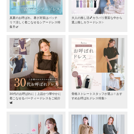
真夏のお呼ばれ、暑さ対策はバッチ
大人の推し活💕カラバリ豊富な中から
リ？涼しく着こなせるシアードレス特
選ぶ推しカラードレス✨
集🎐🌿
30代のお呼ばれに｜上品かつ華やかに
骨格ストレートスタッフが選ぶ！おす
着こなせるパーティードレスをご紹介
すめお呼ばれドレス特集✨
🕊️