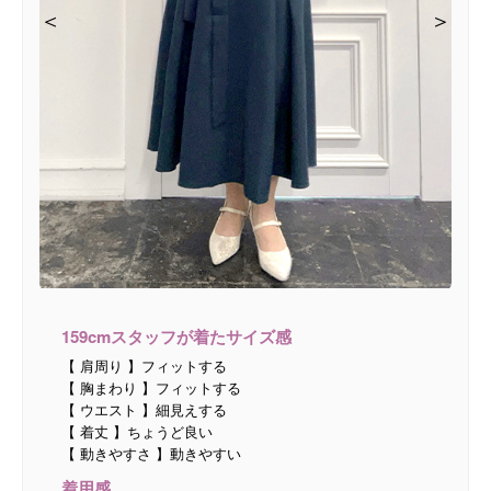
＜
＜
＜
＞
＞
＞
159cmスタッフが着たサイズ感
【 肩周り 】フィットする
【 胸まわり 】フィットする
【 ウエスト 】細見えする
【 着丈 】ちょうど良い
【 動きやすさ 】動きやすい
着用感