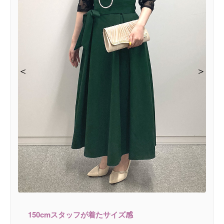
＜
＜
＜
＜
＞
＞
＞
＞
150cmスタッフが着たサイズ感