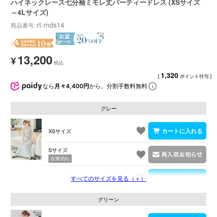
ハイネックレース七分袖ミモレ丈パーティードレス (XSサイズ
～4Lサイズ)
rt-mds14
商品番号
13,200
¥
1,320
[
ポイント付与 ]
なら
月々4,400円
から。分割手数料無料
グレー
XSサイズ
Sサイズ
在庫切れ
Mサイズ
すべてのサイズを見る（＋）
グリーン