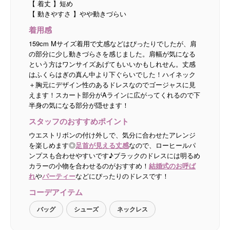
【 着丈 】短め
【 動きやすさ 】やや動きづらい
着用感
159cm Mサイズ着用で丈感などはぴったりでしたが、肩
の部分に少し動きづらさを感じました。肩幅が気になる
という方はワンサイズあげてもいいかもしれせん。丈感
はふくらはぎの真ん中より下ぐらいでした！ハイネック
＋胸元にデザイン性のあるドレスなのでゴージャスに見
えます！スカート部分がAラインに広がってくれるので下
半身の気になる部分が隠せます！
スタッフのおすすめポイント
ウエストリボンの付け外しで、気分に合わせたアレンジ
を楽しめます◎
足首が見える丈感
なので、ローヒールパ
ンプスも合わせやすいです♪ブラックのドレスには明るめ
カラーの小物を合わせるのがおすすめ！
結婚式のお呼ば
れ
や
パーティー
などにぴったりのドレスです！
コーデアイテム
バッグ
シューズ
ネックレス