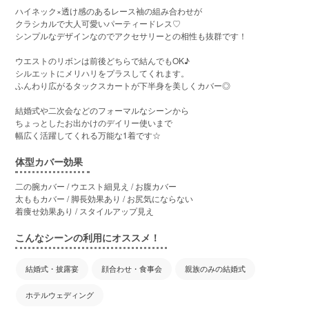
ハイネック×透け感のあるレース袖の組み合わせが
クラシカルで大人可愛いパーティードレス♡
シンプルなデザインなのでアクセサリーとの相性も抜群です！
ウエストのリボンは前後どちらで結んでもOK♪
シルエットにメリハリをプラスしてくれます。
ふんわり広がるタックスカートが下半身を美しくカバー◎
結婚式や二次会などのフォーマルなシーンから
ちょっとしたお出かけのデイリー使いまで
幅広く活躍してくれる万能な1着です☆
体型カバー効果
二の腕カバー / ウエスト細見え / お腹カバー
太ももカバー / 脚長効果あり / お尻気にならない
着痩せ効果あり / スタイルアップ見え
こんなシーンの利用にオススメ！
結婚式・披露宴
顔合わせ・食事会
親族のみの結婚式
ホテルウェディング