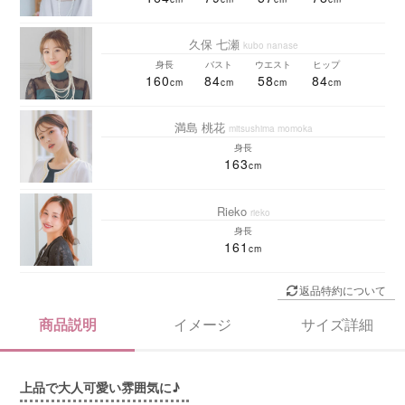
久保 七瀬
kubo nanase
身長
バスト
ウエスト
ヒップ
160
84
58
84
満島 桃花
mitsushima momoka
身長
163
Rieko
rieko
身長
161
返品特約について
商品説明
イメージ
サイズ詳細
上品で大人可愛い雰囲気に♪