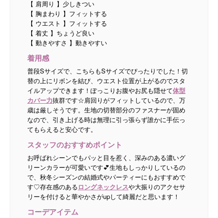
【 肩周り 】少しきつい
【 胸まわり 】フィットする
【 ウエスト 】フィットする
【 着丈 】ちょうど良い
【 動きやすさ 】動きやすい
着用感
普段Sサイズで、こちらもSサイズでぴったりでした！切
替の上にリボンを結び、ウエスト位置が上がるのでスタ
イルアップできます！ぽっこりお腹やお尻も隠せて
体型
カバー力
抜群です☆肩回りがフィットしているので、万
歳は厳しそうです。生地の切替部分のファスナーが固め
なので、引き上げる時は無理に引っ張らず誰かに手伝っ
てもらえると安心です。
スタッフのおすすめポイント
お呼ばれシーンでもパッと目を惹く、深みのある濃いグ
リーンカラーが可愛いです💕生地もしっかりしているの
で、秋冬シーズンの結婚式やパーティーにもおすすめで
す♡存在感のある
ロングネックレス
や大振りのアクセサ
リーを付けると華やかさがupして綺麗だと思います！
コーデアイテム