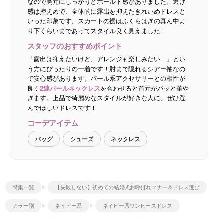
なので胸元にしっかりとホールド感がありました。透け
感は控えめで、全体的に露出を抑えたきれいめドレスと
いった印象です。スカートの裾はふくらはぎの真ん中よ
り下くらいまであってスタイル良く見えました！
スタッフのおすすめポイント
「露出は抑えたいけど、アレンジも楽しみたい！」とい
う方にぴったりの一着です！肘まで隠れるシアー袖なの
で安心感があります。パール系アクセサリーとの相性が
良く
2連パールネックレス
を合わせると首元がパッと華や
ぎます。上品で綺麗めなスタイルが好きな人に、ぜひ選
んでほしいドレスです！
コーデアイテム
バッグ
シューズ
ネックレス
特集一覧
【失敗しない】初めての結婚式お呼ばれマナー＆ドレス選び
カラー別
ネイビー系
ネイビー系ワンピースドレス