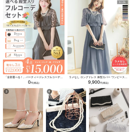
「全部選べる！」パーティードレスフルコーデセット (ドレス1点＋バッグ1点＋アクセ1点+靴1足/4点15000円(税込)/靴なしで12000円(税込))
ラメなし ロングドレス 体型カバー ワンピース 敏感肌対応 結婚式 二次会 お呼ばれ 大人 上品 (Sサイズ～5Lサイズ)
0
9,900