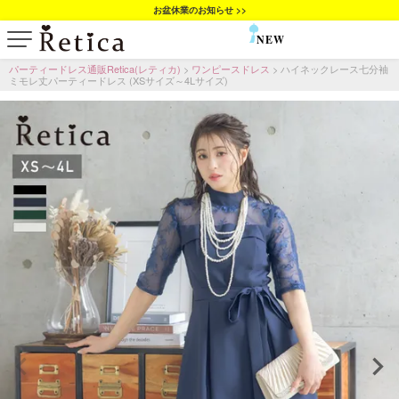
お盆休業のお知らせ >>
NEW
SALE
パーティードレス通販Retica(レティカ)
ワンピースドレス
ハイネックレース七分袖
ミモレ丈パーティードレス (XSサイズ～4Lサイズ)