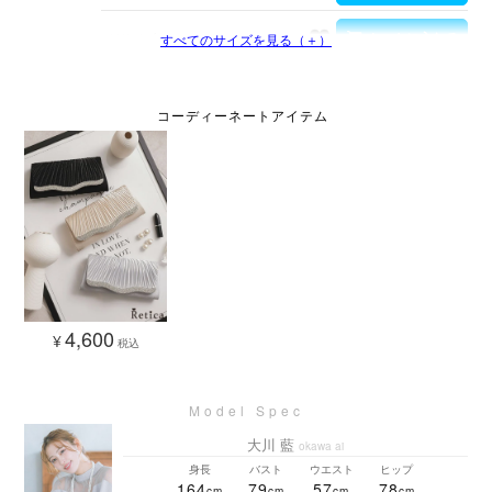
Mサイズ
すべてのサイズを見る（＋）
4,600
¥
税込
大川 藍
okawa ai
身長
バスト
ウエスト
ヒップ
164
79
57
78