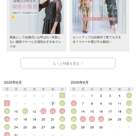
親族として結婚式にお呼ばれ✨失敗し
セットアップは結婚式で着ても大丈
ない服装マナーと立場別おすすめドレ
夫？マナーや選び方を解説✨
ス🌼
もっと特集を見る
2026年8月
2026年9月
日
月
火
水
木
金
土
日
月
火
水
木
金
土
26
27
28
29
30
31
1
30
31
1
2
3
4
5
2
3
4
5
6
7
8
6
7
8
9
10
11
12
9
10
11
12
13
14
15
13
14
15
16
17
18
19
16
17
18
19
20
21
22
20
21
22
23
24
25
26
23
24
25
26
27
28
29
27
28
29
30
1
2
3
30
31
1
2
3
4
5