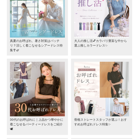
真夏のお呼ばれ、暑さ対策はバッチ
大人の推し活💕カラバリ豊富な中から
リ？涼しく着こなせるシアードレス特
選ぶ推しカラードレス✨
集🎐🌿
30代のお呼ばれに｜上品かつ華やかに
骨格ストレートスタッフが選ぶ！おす
着こなせるパーティードレスをご紹介
すめお呼ばれドレス特集✨
🕊️