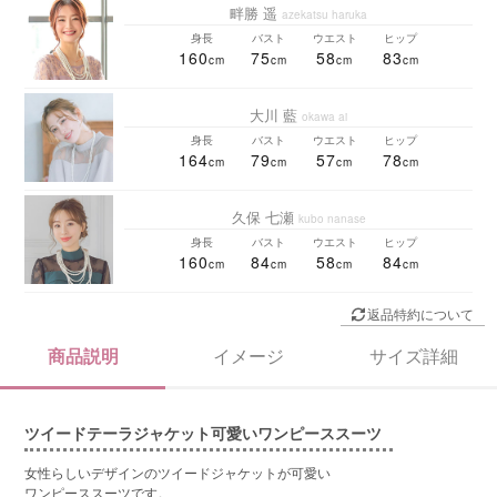
畔勝 遥
azekatsu haruka
身長
バスト
ウエスト
ヒップ
160
75
58
83
大川 藍
okawa ai
身長
バスト
ウエスト
ヒップ
164
79
57
78
久保 七瀬
kubo nanase
身長
バスト
ウエスト
ヒップ
160
84
58
84
返品特約について
商品説明
イメージ
サイズ詳細
ツイードテーラジャケット可愛いワンピーススーツ
女性らしいデザインのツイードジャケットが可愛い
ワンピーススーツです。