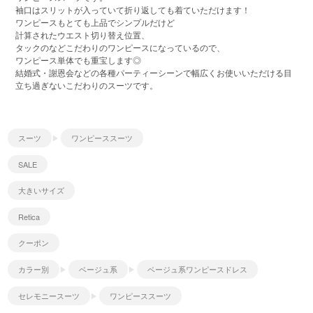
袖口はスリットが入っていて折り返しても着ていただけます！
ワンピースもとても上品でシンプルだけど
計算されたウエスト切り替え位置、
タックのなどこだわりのワンピースになっているので、
ワンピース単体でも重宝します◎
結婚式・謝恩会などの各種パーティーシーンで幅広くお使いいただける目
立ち過ぎないこだわりのスーツです。
スーツ
ワンピーススーツ
SALE
大きいサイズ
Retica
クーポン
カラー別
ベージュ系
ベージュ系ワンピースドレス
セレモニースーツ
ワンピーススーツ