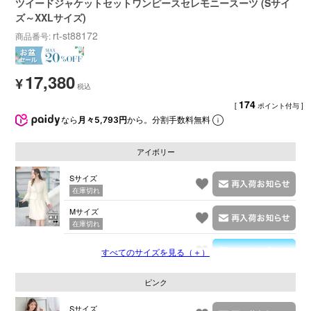
ツイードジャケットセットワンピースセレモニースーツ (Sサイ
ズ～XXLサイズ)
rt-st88172
商品番号
17,380
¥
174
[
ポイント付与 ]
なら
月々5,793円
から。分割手数料無料
アイボリー
Sサイズ
在庫切れ
Mサイズ
在庫切れ
Lサイズ
すべてのサイズを見る（＋）
ピンク
Sサイズ