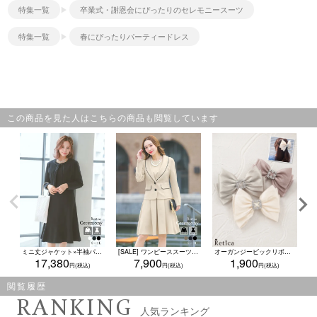
特集一覧
卒業式・謝恩会にぴったりのセレモニースーツ
特集一覧
春にぴったりパーティードレス
この商品を見た人はこちらの商品も閲覧しています
ミニ丈ジャケット×半袖パネルラインワンピースシンプルワンカラーセレモニースーツ (S～XXLサイズ)
[SALE] ワンピーススーツセットアップパイピングデザインセレモニースーツ (Sサイズ～XXLサイズ)
オーガンジービックリボンキラキラビジューバックルバレッタ(ダスティピンク/グレージュ/アイボリー)
17,380
7,900
1,900
閲覧履歴
RANKING
人気ランキング