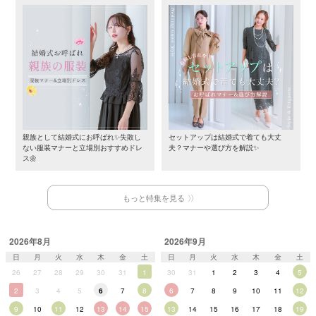
親族として結婚式にお呼ばれ✨失敗し
セットアップは結婚式で着ても大丈
ない服装マナーと立場別おすすめドレ
夫？マナーや選び方を解説✨
ス🌼
もっと特集を見る
2026年8月
2026年9月
日
月
火
水
木
金
土
日
月
火
水
木
金
土
26
27
28
29
30
31
1
30
31
1
2
3
4
5
2
3
4
5
6
7
8
6
7
8
9
10
11
12
9
10
11
12
13
14
15
13
14
15
16
17
18
19