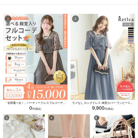
「全部選べる！」パーティードレスフルコーデセット (ドレス1点＋バッグ1点＋アクセ1点+靴1足/4点15000円(税込)/靴なしで12000円(税込))
ラメなし ロングドレス 体型カバー ワンピース 敏感肌対応 結婚式 二次会 お呼ばれ 大人 上品 (Sサイズ～5Lサイズ)
0
9,900