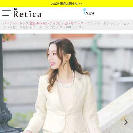
お盆休業のお知らせ >>
NEW
SALE
パーティードレス通販Retica(レティカ)
セレモニースーツ
ツイードジャケットセッ
トワンピースセレモニースーツ (Sサイズ～XXLサイズ)