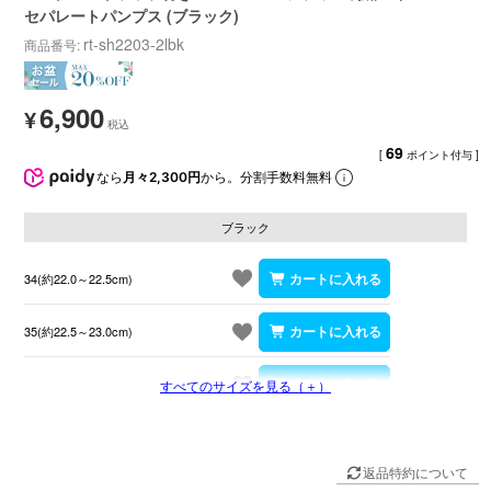
セパレートパンプス (ブラック)
rt-sh2203-2lbk
商品番号
6,900
¥
69
[
ポイント付与 ]
なら
月々2,300円
から。分割手数料無料
ブラック
34(約22.0～22.5cm)
35(約22.5～23.0cm)
36(約23.0～23.5cm)
すべてのサイズを見る（＋）
返品特約について