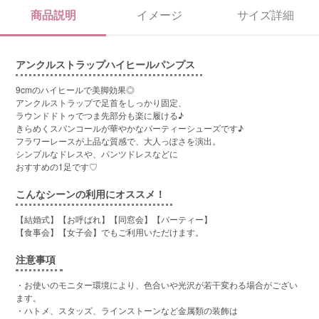
商品説明
イメージ
サイズ詳細
アンクルストラップハイヒールパンプス
9cmのハイヒールで美脚効果◎
アンクルストラップで足首をしっかり固定、
ラウンドドトゥでつま先部分も楽に履ける♪
きらめくスパンコールが華やかなパーティーシューズです♪
フラワーレースが上品な質感で、大人っぽさを演出。
シンプルなドレスや、パンツドレスなどに
おすすめの1足です♡
こんなシーンの利用にオススメ！
【結婚式】【お呼ばれ】【同窓会】【パーティー】
【食事会】【女子会】でもご利用いただけます。
注意事項
・お使いのモニター環境により、色合いや光沢が若干変わる場合がござい
ます。
・ハトメ、スタッズ、ラインストーンなど金属類の装飾は