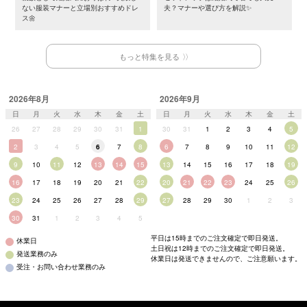
ない服装マナーと立場別おすすめドレ
夫？マナーや選び方を解説✨
ス🌼
もっと特集を見る
2026年8月
2026年9月
日
月
火
水
木
金
土
日
月
火
水
木
金
土
26
27
28
29
30
31
1
30
31
1
2
3
4
5
2
3
4
5
6
7
8
6
7
8
9
10
11
12
9
10
11
12
13
14
15
13
14
15
16
17
18
19
16
17
18
19
20
21
22
20
21
22
23
24
25
26
23
24
25
26
27
28
29
27
28
29
30
1
2
3
30
31
1
2
3
4
5
平日は15時までのご注文確定で即日発送。
休業日
土日祝は12時までのご注文確定で即日発送。
発送業務のみ
休業日は発送できませんので、ご注意願います。
受注・お問い合わせ業務のみ