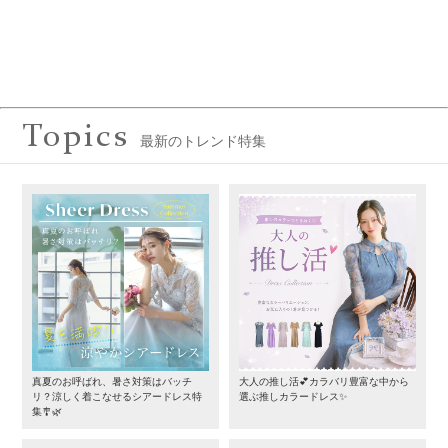
Topics
最新のトレンド特集
真夏のお呼ばれ、暑さ対策はバッチ
大人の推し活💕カラバリ豊富な中から
リ？涼しく着こなせるシアードレス特
選ぶ推しカラードレス✨
集🎐🌿