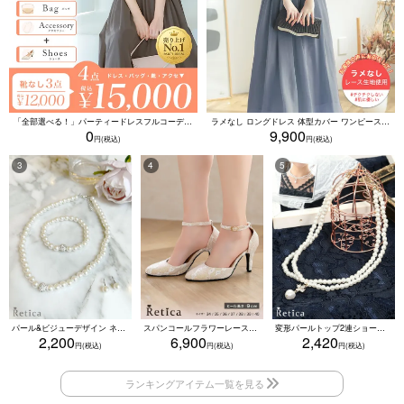
「全部選べる！」パーティードレスフルコーデセット (ドレス1点＋バッグ1点＋アクセ1点+靴1足/4点15000円(税込)/靴なしで12000円(税込))
ラメなし ロングドレス 体型カバー ワンピース 敏感肌対応 結婚式 二次会 お呼ばれ 大人 上品 (Sサイズ～5Lサイズ)
0
9,900
パール&ビジューデザイン ネックレス×ピアス×ブレスレット アクセサリー3set
スパンコールフラワーレースアンクルストラップハイヒールセパレートパンプス (ベージュ)
変形パールトップ2連ショートパールネックレス(ホワイト)
2,200
6,900
2,420