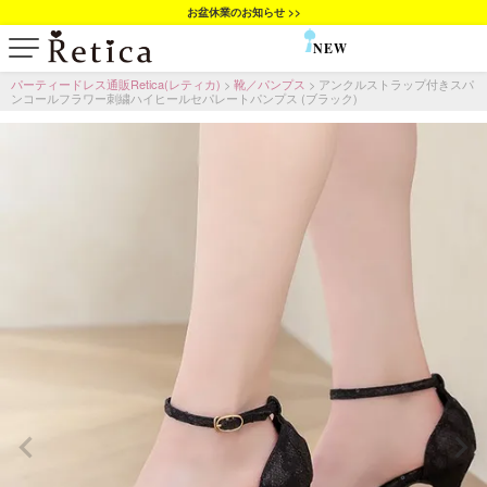
お盆休業のお知らせ >>
NEW
SALE
パーティードレス通販Retica(レティカ)
靴／パンプス
アンクルストラップ付きスパ
ンコールフラワー刺繍ハイヒールセパレートパンプス (ブラック)