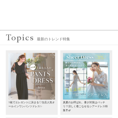
Topics
最新のトレンド特集
1枚でエレガントに決まる♡当店人気オ
真夏のお呼ばれ、暑さ対策はバッチ
ールインワンパンツドレス✨
リ？涼しく着こなせるシアードレス特
集🎐🌿