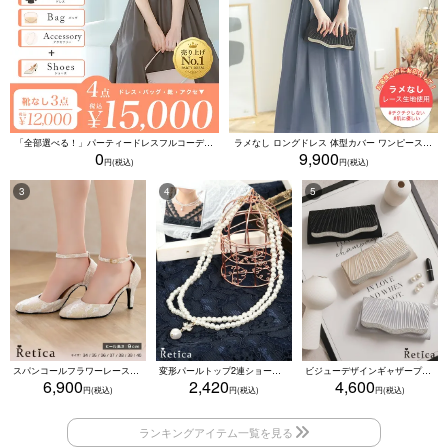
「全部選べる！」パーティードレスフルコーデセット (ドレス1点＋バッグ1点＋アクセ1点+靴1足/4点15000円(税込)/靴なしで12000円(税込))
ラメなし ロングドレス 体型カバー ワンピース 敏感肌対応 結婚式 二次会 お呼ばれ 大人 上品 (Sサイズ～5Lサイズ)
0
9,900
スパンコールフラワーレースアンクルストラップハイヒールセパレートパンプス (ベージュ)
変形パールトップ2連ショートパールネックレス(ホワイト)
ビジューデザインギャザープリーツ入り2wayバッグ(ベージュ/シルバー/ブラック)
6,900
2,420
4,600