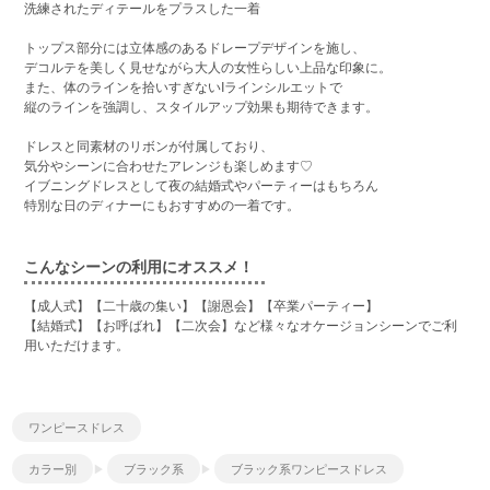
洗練されたディテールをプラスした一着
トップス部分には立体感のあるドレープデザインを施し、
デコルテを美しく見せながら大人の女性らしい上品な印象に。
また、体のラインを拾いすぎないIラインシルエットで
縦のラインを強調し、スタイルアップ効果も期待できます。
ドレスと同素材のリボンが付属しており、
気分やシーンに合わせたアレンジも楽しめます♡
イブニングドレスとして夜の結婚式やパーティーはもちろん
特別な日のディナーにもおすすめの一着です。
こんなシーンの利用にオススメ！
【成人式】【二十歳の集い】【謝恩会】【卒業パーティー】
【結婚式】【お呼ばれ】【二次会】など様々なオケージョンシーンでご利
用いただけます。
ワンピースドレス
カラー別
ブラック系
ブラック系ワンピースドレス