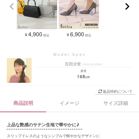
4,900
6,900
¥
¥
税込
税込
百田汐里
momota shiori
身長
168
返品特約について
商品説明
イメージ
サイズ詳細
上品な艶感のサテン生地で華やかに♪
スリップドレスのようなシンプルで軽やかなデザインに