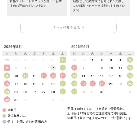
骨格ストレートスタッフが選ぶ！おす
親族として結婚式にお呼ばれ✨失敗し
すめお呼ばれドレス特集✨
ない服装マナーと立場別おすすめドレ
ス🌼
もっと特集を見る
2026年8月
2026年9月
日
月
火
水
木
金
土
日
月
火
水
木
金
土
26
27
28
29
30
31
1
30
31
1
2
3
4
5
2
3
4
5
6
7
8
6
7
8
9
10
11
12
9
10
11
12
13
14
15
13
14
15
16
17
18
19
16
17
18
19
20
21
22
20
21
22
23
24
25
26
23
24
25
26
27
28
29
27
28
29
30
1
2
3
30
31
1
2
3
4
5
平日は15時までのご注文確定で即日発送。
休業日
土日祝は12時までのご注文確定で即日発送。
発送業務のみ
休業日は発送できませんので、ご注意願います。
受注・お問い合わせ業務のみ