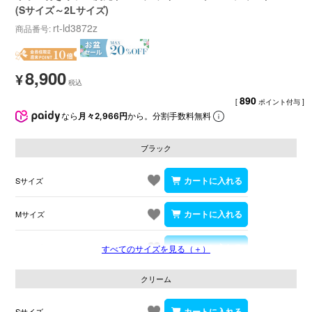
(Sサイズ～2Lサイズ)
rt-ld3872z
商品番号
8,900
¥
890
[
ポイント付与 ]
なら
月々2,966円
から。分割手数料無料
ブラック
Sサイズ
Mサイズ
Lサイズ
すべてのサイズを見る（＋）
クリーム
Sサイズ