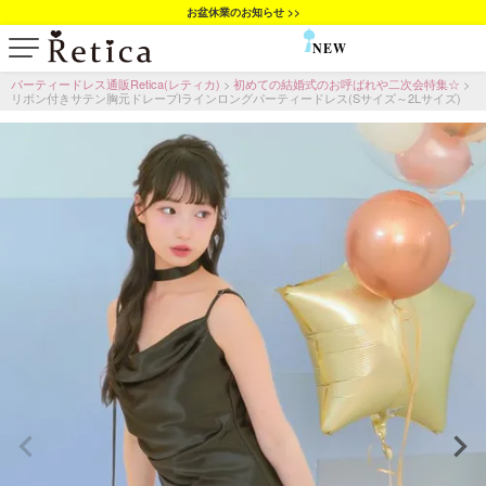
お盆休業のお知らせ >>
NEW
SALE
パーティードレス通販Retica(レティカ)
初めての結婚式のお呼ばれや二次会特集☆
リボン付きサテン胸元ドレープIラインロングパーティードレス(Sサイズ～2Lサイズ)