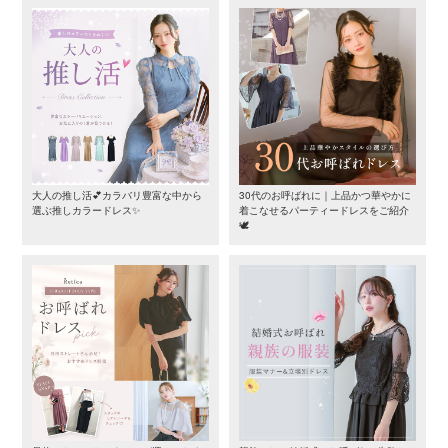
大人の推し活💕カラバリ豊富な中から
30代のお呼ばれに｜上品かつ華やかに
選ぶ推しカラードレス✨
着こなせるパーティードレスをご紹介
🕊️