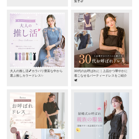
集🎐🌿
大人の推し活💕カラバリ豊富な中から
30代のお呼ばれに｜上品かつ華やかに
選ぶ推しカラードレス✨
着こなせるパーティードレスをご紹介
🕊️