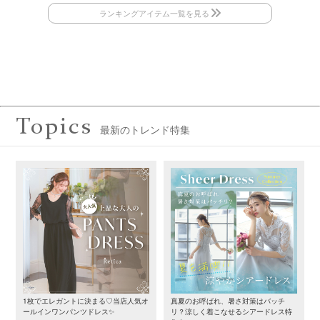
Topics
最新のトレンド特集
1枚でエレガントに決まる♡当店人気オ
真夏のお呼ばれ、暑さ対策はバッチ
ールインワンパンツドレス✨
リ？涼しく着こなせるシアードレス特