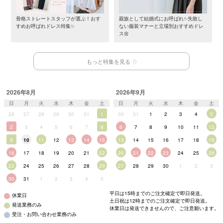
骨格ストレートスタッフが選ぶ！おす
親族として結婚式にお呼ばれ✨失敗し
すめお呼ばれドレス特集✨
ない服装マナーと立場別おすすめドレ
ス🌼
もっと特集を見る
2026年8月
2026年9月
日
月
火
水
木
金
土
日
月
火
水
木
金
土
26
27
28
29
30
31
1
30
31
1
2
3
4
5
2
3
4
5
6
7
8
6
7
8
9
10
11
12
9
10
11
12
13
14
15
13
14
15
16
17
18
19
16
17
18
19
20
21
22
20
21
22
23
24
25
26
23
24
25
26
27
28
29
27
28
29
30
1
2
3
30
31
1
2
3
4
5
平日は15時までのご注文確定で即日発送。
休業日
土日祝は12時までのご注文確定で即日発送。
発送業務のみ
休業日は発送できませんので、ご注意願います。
受注・お問い合わせ業務のみ