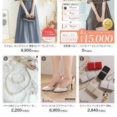
ラメなし ロングドレス 体型カバー ワンピース 敏感肌対応 結婚式 二次会 お呼ばれ 大人 上品 (Sサイズ～5Lサイズ)
「全部選べる！」パーティードレスフルコーデセット (ドレス1点＋バッグ1点＋アクセ1点+靴1足/4点15000円(税込)/靴なしで12000円(税込))
9,900
0
パール&ビジューデザイン ネックレス×ピアス×ブレスレット アクセサリー3set
スパンコールフラワーレースアンクルストラップハイヒールセパレートパンプス (ベージュ)
ラインストーンギャザー 2wayプリーツクラッチバッグ(ベージュ/シルバー/ブラック/ホワイト/レッド)
2,200
6,900
2,640