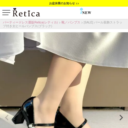
お盆休業のお知らせ >>
NEW
SALE
パーティードレス通販Retica(レティカ)
靴／パンプス
[SALE] パール装飾ストラッ
プ付き太ヒールパンプス(ブラック)