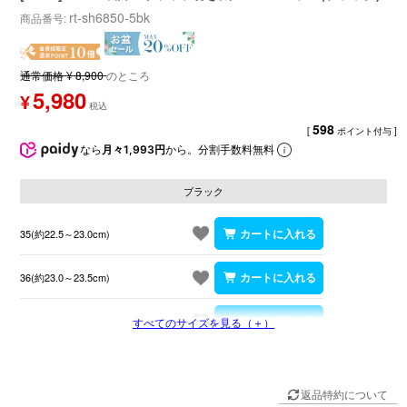
rt-sh6850-5bk
商品番号
通常価格
¥
8,900
のところ
5,980
¥
598
[
ポイント付与 ]
なら
月々1,993円
から。分割手数料無料
ブラック
35(約22.5～23.0cm)
36(約23.0～23.5cm)
37(約23.5～24.0cm)
すべてのサイズを見る（＋）
返品特約について