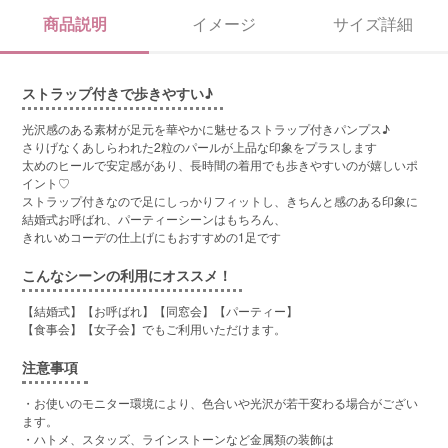
商品説明
イメージ
サイズ詳細
ストラップ付きで歩きやすい♪
光沢感のある素材が足元を華やかに魅せるストラップ付きパンプス♪
さりげなくあしらわれた2粒のパールが上品な印象をプラスします
太めのヒールで安定感があり、長時間の着用でも歩きやすいのが嬉しいポ
イント♡
ストラップ付きなので足にしっかりフィットし、きちんと感のある印象に
結婚式お呼ばれ、パーティーシーンはもちろん、
きれいめコーデの仕上げにもおすすめの1足です
こんなシーンの利用にオススメ！
【結婚式】【お呼ばれ】【同窓会】【パーティー】
【食事会】【女子会】でもご利用いただけます。
注意事項
・お使いのモニター環境により、色合いや光沢が若干変わる場合がござい
ます。
・ハトメ、スタッズ、ラインストーンなど金属類の装飾は