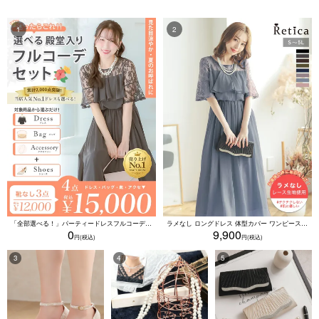
「全部選べる！」パーティードレスフルコーデセット (ドレス1点＋バッグ1点＋アクセ1点+靴1足/4点15000円(税込)/靴なしで12000円(税込))
ラメなし ロングドレス 体型カバー ワンピース 敏感肌対応 結婚式 二次会 お呼ばれ 大人 上品 (Sサイズ～5Lサイズ)
0
9,900