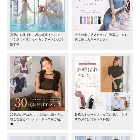
真夏のお呼ばれ、暑さ対策はバッチ
大人の推し活💕カラバリ豊富な中から
リ？涼しく着こなせるシアードレス特
選ぶ推しカラードレス✨
集🎐🌿
30代のお呼ばれに｜上品かつ華やかに
骨格ストレートスタッフが選ぶ！おす
着こなせるパーティードレスをご紹介
すめお呼ばれドレス特集✨
🕊️