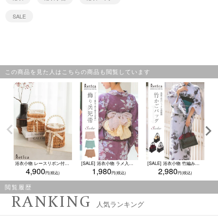
SALE
この商品を見た人はこちらの商品も閲覧しています
浴衣小物 レースリボン付きパールハンドルスクエア&ラウンドかごバッグ
[SALE] 浴衣小物 ラメ入りプリーツ飾り兵児帯 (ダスティピンク/ミント/ローズゴールド)
[SALE] 浴衣小物 竹編み巾着付き和モダンかごバッグ（ベージュ/エンジ/グレー）
4,900
1,980
2,980
閲覧履歴
RANKING
人気ランキング