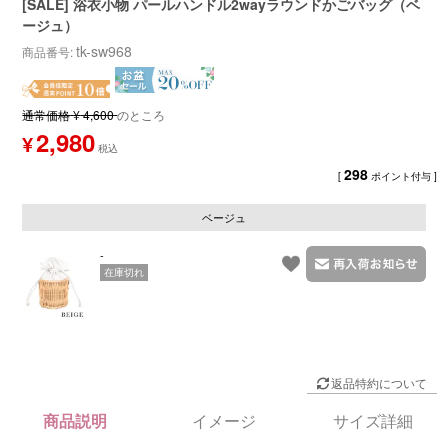
[SALE] 浴衣小物 パールハンドル2wayラウンドかごバッグ（ベ
ージュ）
tk-sw968
商品番号
通常価格
¥
4,600
のところ
2,980
¥
298
[
ポイント付与 ]
ベージュ
-
在庫切れ
返品特約について
商品説明
イメージ
サイズ詳細