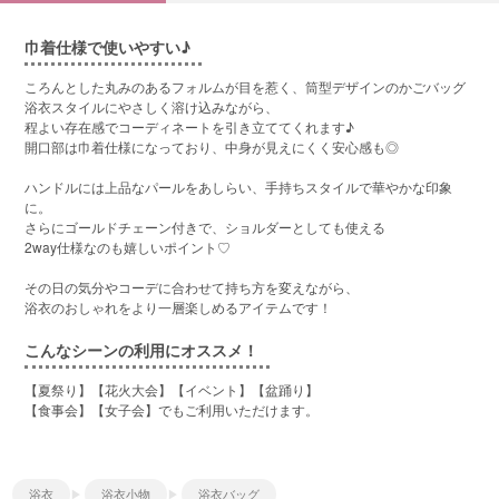
巾着仕様で使いやすい♪
ころんとした丸みのあるフォルムが目を惹く、筒型デザインのかごバッグ
浴衣スタイルにやさしく溶け込みながら、
程よい存在感でコーディネートを引き立ててくれます♪
開口部は巾着仕様になっており、中身が見えにくく安心感も◎
ハンドルには上品なパールをあしらい、手持ちスタイルで華やかな印象
に。
さらにゴールドチェーン付きで、ショルダーとしても使える
2way仕様なのも嬉しいポイント♡
その日の気分やコーデに合わせて持ち方を変えながら、
浴衣のおしゃれをより一層楽しめるアイテムです！
こんなシーンの利用にオススメ！
【夏祭り】【花火大会】【イベント】【盆踊り】
【食事会】【女子会】でもご利用いただけます。
浴衣
浴衣小物
浴衣バッグ