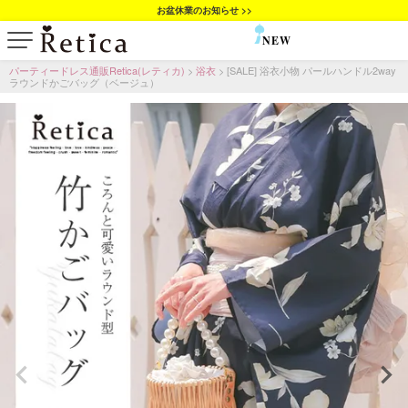
お盆休業のお知らせ >>
NEW
SALE
パーティードレス通販Retica(レティカ)
浴衣
[SALE] 浴衣小物 パールハンドル2way
ラウンドかごバッグ（ベージュ）