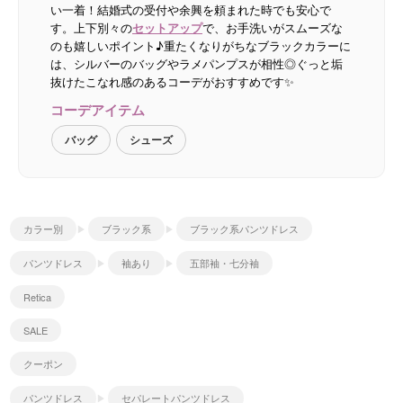
い一着！結婚式の受付や余興を頼まれた時でも安心で
す。上下別々の
セットアップ
で、お手洗いがスムーズな
のも嬉しいポイント♪重たくなりがちなブラックカラーに
は、シルバーのバッグやラメパンプスが相性◎ぐっと垢
抜けたこなれ感のあるコーデがおすすめです✨
コーデアイテム
バッグ
シューズ
カラー別
ブラック系
ブラック系パンツドレス
パンツドレス
袖あり
五部袖・七分袖
Retica
SALE
クーポン
パンツドレス
セパレートパンツドレス