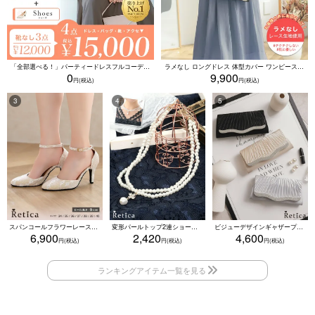
「全部選べる！」パーティードレスフルコーデセット (ドレス1点＋バッグ1点＋アクセ1点+靴1足/4点15000円(税込)/靴なしで12000円(税込))
ラメなし ロングドレス 体型カバー ワンピース 敏感肌対応 結婚式 二次会 お呼ばれ 大人 上品 (Sサイズ～5Lサイズ)
0
9,900
スパンコールフラワーレースアンクルストラップハイヒールセパレートパンプス (ベージュ)
変形パールトップ2連ショートパールネックレス(ホワイト)
ビジューデザインギャザープリーツ入り2wayバッグ(ベージュ/シルバー/ブラック)
6,900
2,420
4,600