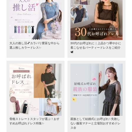
大人の推し活💕カラバリ豊富な中から
30代のお呼ばれに｜上品かつ華やかに
選ぶ推しカラードレス✨
着こなせるパーティードレスをご紹介
🕊️
骨格ストレートスタッフが選ぶ！おす
親族として結婚式にお呼ばれ✨失敗し
すめお呼ばれドレス特集✨
ない服装マナーと立場別おすすめドレ
ス🌼