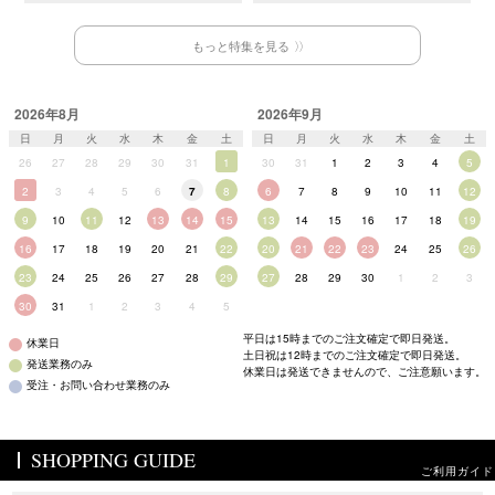
もっと特集を見る
2026年8月
2026年9月
日
月
火
水
木
金
土
日
月
火
水
木
金
土
26
27
28
29
30
31
1
30
31
1
2
3
4
5
2
3
4
5
6
7
8
6
7
8
9
10
11
12
9
10
11
12
13
14
15
13
14
15
16
17
18
19
16
17
18
19
20
21
22
20
21
22
23
24
25
26
23
24
25
26
27
28
29
27
28
29
30
1
2
3
30
31
1
2
3
4
5
平日は15時までのご注文確定で即日発送。
休業日
土日祝は12時までのご注文確定で即日発送。
発送業務のみ
休業日は発送できませんので、ご注意願います。
受注・お問い合わせ業務のみ
SHOPPING GUIDE
ご利用ガイド