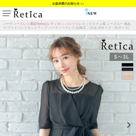
お盆休業のお知らせ >>
NEW
SALE
パーティードレス通販Retica(レティカ)
パンツドレス
ビスチェ風 シースルー 袖あ
り ワイドパンツセットアップ パーティードレス 結婚式 二次会 (Sサイズ～3Lサイズ)