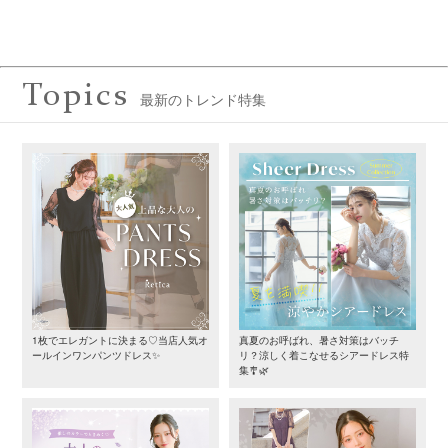
Topics
最新のトレンド特集
1枚でエレガントに決まる♡当店人気オ
真夏のお呼ばれ、暑さ対策はバッチ
ールインワンパンツドレス✨
リ？涼しく着こなせるシアードレス特
集🎐🌿