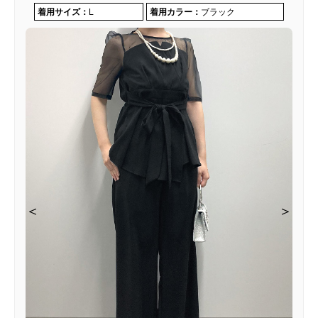
着用サイズ：
L
着用カラー：
ブラック
＜
＜
＜
＜
＜
＞
＞
＞
＞
＞