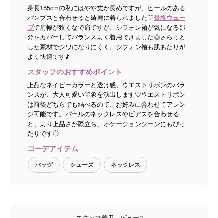
身長155cmの私にはやや丈が長めですが、ヒールのある
パンプスと合わせると綺麗に着られました♡
骨格ウェー
ブ
で肩幅が狭くなで肩ですが、シフォン袖が気になる部
分をカバーしてバランスよく着用できました◎さらっと
した素材でシワになりにくく、シフォン袖も肌あたりが
よく快適です♪
スタッフのおすすめポイント
上品なネイビーカラーと透け感、ウエストリボンのバラ
ンスが、大人可愛い印象を演出します♡ウエストリボン
は前後どちらでも結べるので、お好みに合わせてアレン
ジ可能です。パールのネックレスやピアスを合わせる
と、より上品さが際立ち、オケージョンシーンにもぴっ
たりです◎
コーデアイテム
バッグ
シューズ
ネックレス
スタッフ着用レビュー2