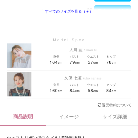
Lサイズ
すべてのサイズを見る（＋）
大川 藍
okawa ai
身長
バスト
ウエスト
ヒップ
164
79
57
78
久保 七瀬
kubo nanase
身長
バスト
ウエスト
ヒップ
160
84
58
84
返品特約について
商品説明
イメージ
サイズ詳細
ウエストリボンでスタイルUP効果抜群♪