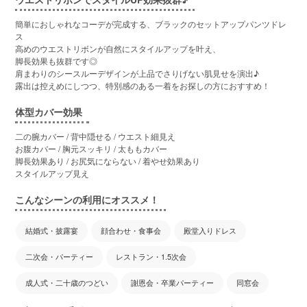
簡単におしゃれなコーデが完成する、ブラックのセットアップパンツドレ
ス
高めのウエストリボンが自然にスタイルアップを叶え、
脚長効果も抜群です◎
肩まわりのシースルーデザインが上品でさりげない肌見せを演出♪
露出は控えめにしつつ、特別感のある一着をお探しの方におすすめ！
体型カバー効果
二の腕カバー / 背中隠せる / ウエスト細見え
お腹カバー / 胸元スッキリ / 太ももカバー
脚長効果あり / お尻気にならない / 着やせ効果あり
スタイルアップ見え
こんなシーンの利用にオススメ！
結婚式・披露宴
顔合わせ・食事会
殿堂入りドレス
二次会・パーティー
レストラン・1.5次会
成人式・二十歳のつどい
謝恩会・卒業パーティー
同窓会