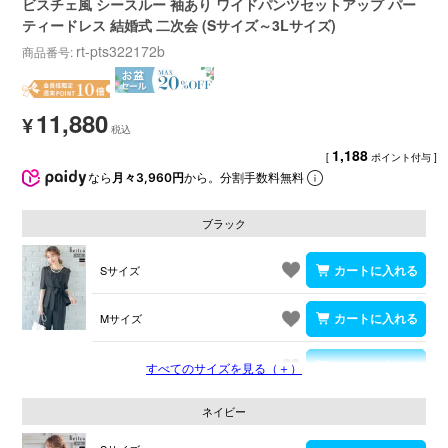
ビスチェ風 シースルー 袖あり ワイドパンツセットアップ パー
ティードレス 結婚式 二次会 (Sサイズ～3Lサイズ)
rt-pts322172b
商品番号
11,880
¥
1,188
[
ポイント付与 ]
なら
月々3,960円
から。分割手数料無料
ブラック
Sサイズ
Mサイズ
Lサイズ
すべてのサイズを見る（＋）
ネイビー