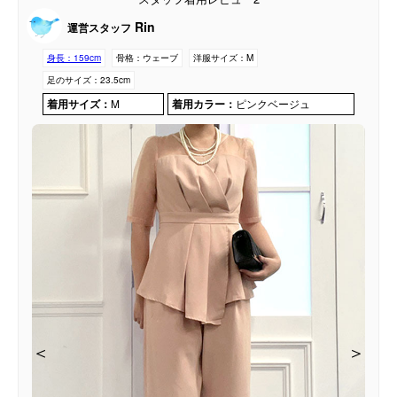
Rin
運営スタッフ
身長：
159cm
骨格：
ウェーブ
洋服サイズ：
M
足のサイズ：
23.5cm
着用サイズ：
M
着用カラー：
ピンクベージュ
＜
＜
＜
＜
＞
＞
＞
＞