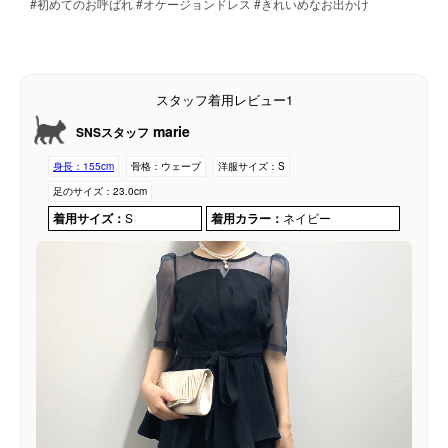
#初めてのお呼ばれ #オケージョンドレス #きれいめなお出かけ
スタッフ着用レビュー1
marie
SNSスタッフ
身長：
155cm
骨格：
ウェーブ
洋服サイズ：
S
足のサイズ：
23.0cm
着用サイズ：
S
着用カラー：
ネイビー