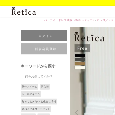
パーティードレス通販Retica(レティカ)
ボレロ／ショ
ログイン
新規会員登録
キーワードから探す
新作アイテム
再入荷
セールアイテム
知っておきたい!お役立ち情報
選べるフルコーデセット