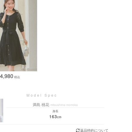
4,980
税込
満島 桃花
mitsushima momoka
身長
163
返品特約について