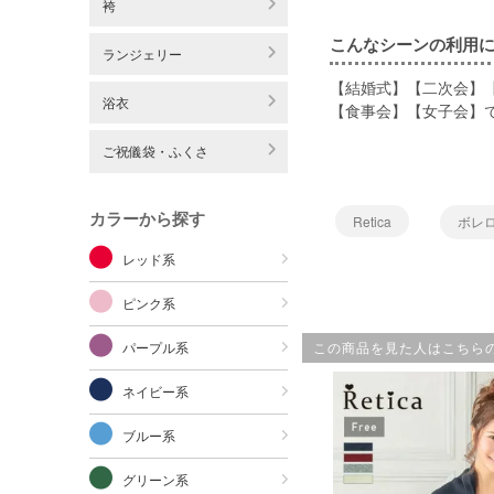
袴
こんなシーンの利用
ランジェリー
【結婚式】【二次会】
浴衣
【食事会】【女子会】
ご祝儀袋・ふくさ
カラーから探す
Retica
ボレ
レッド系
ピンク系
この商品を見た人はこちら
パープル系
ネイビー系
ブルー系
グリーン系