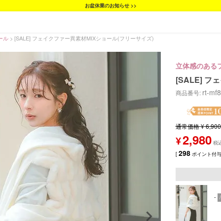
お盆休業のお知らせ >>
ール
[SALE] フェイクファー異素材MIXショール(フリーサイズ)
立体感のある
[SALE] 
rt-mf
商品番号
通常価格
¥
6,900
2,980
¥
298
[
ポイント付与 
-