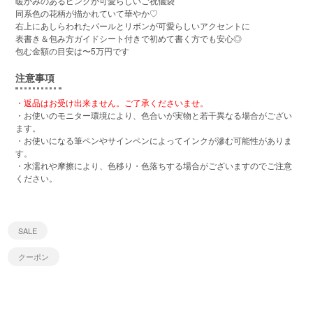
暖かみのあるピンクが可愛らしいご祝儀袋
同系色の花柄が描かれていて華やか♡
右上にあしらわれたパールとリボンが可愛らしいアクセントに
表書き＆包み方ガイドシート付きで初めて書く方でも安心◎
包む金額の目安は〜5万円です
注意事項
・返品はお受け出来ません。ご了承くださいませ。
・お使いのモニター環境により、色合いが実物と若干異なる場合がござい
ます。
・お使いになる筆ペンやサインペンによってインクが滲む可能性がありま
す。
・水濡れや摩擦により、色移り・色落ちする場合がございますのでご注意
ください。
SALE
クーポン