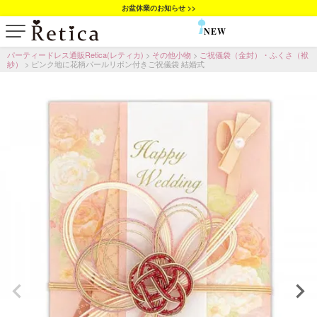
お盆休業のお知らせ >>
NEW
SALE
パーティードレス通販Retica(レティカ)
その他小物
ご祝儀袋（金封）・ふくさ（袱
紗）
ピンク地に花柄パールリボン付きご祝儀袋 結婚式