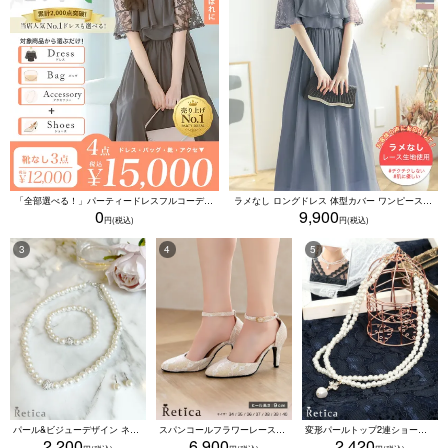
「全部選べる！」パーティードレスフルコーデセット (ドレス1点＋バッグ1点＋アクセ1点+靴1足/4点15000円(税込)/靴なしで12000円(税込))
ラメなし ロングドレス 体型カバー ワンピース 敏感肌対応 結婚式 二次会 お呼ばれ 大人 上品 (Sサイズ～5Lサイズ)
0
9,900
パール&ビジューデザイン ネックレス×ピアス×ブレスレット アクセサリー3set
スパンコールフラワーレースアンクルストラップハイヒールセパレートパンプス (ベージュ)
変形パールトップ2連ショートパールネックレス(ホワイト)
2,200
6,900
2,420