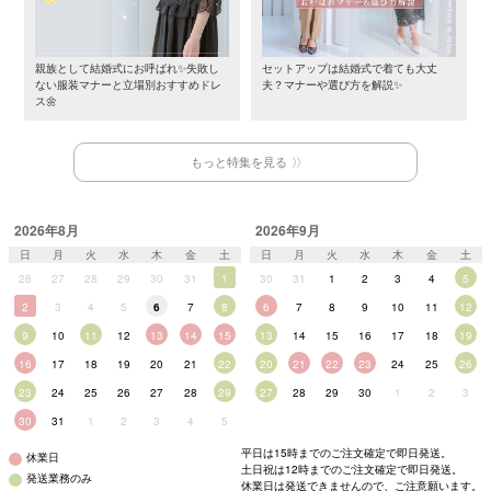
親族として結婚式にお呼ばれ✨失敗し
セットアップは結婚式で着ても大丈
ない服装マナーと立場別おすすめドレ
夫？マナーや選び方を解説✨
ス🌼
もっと特集を見る
2026年8月
2026年9月
日
月
火
水
木
金
土
日
月
火
水
木
金
土
26
27
28
29
30
31
1
30
31
1
2
3
4
5
2
3
4
5
6
7
8
6
7
8
9
10
11
12
9
10
11
12
13
14
15
13
14
15
16
17
18
19
16
17
18
19
20
21
22
20
21
22
23
24
25
26
23
24
25
26
27
28
29
27
28
29
30
1
2
3
30
31
1
2
3
4
5
平日は15時までのご注文確定で即日発送。
休業日
土日祝は12時までのご注文確定で即日発送。
発送業務のみ
休業日は発送できませんので、ご注意願います。