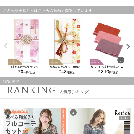
この商品を見た人はこちらの商品も閲覧しています
芍薬柄亀の子結びピンクご祝儀袋 結婚式
梅桜紅白松結びご祝儀袋 結婚式
桜ちりめん素材金封ふくさ 結婚式(エンジ/ピンク/フジ)
704
748
2,310
閲覧履歴
RANKING
人気ランキング