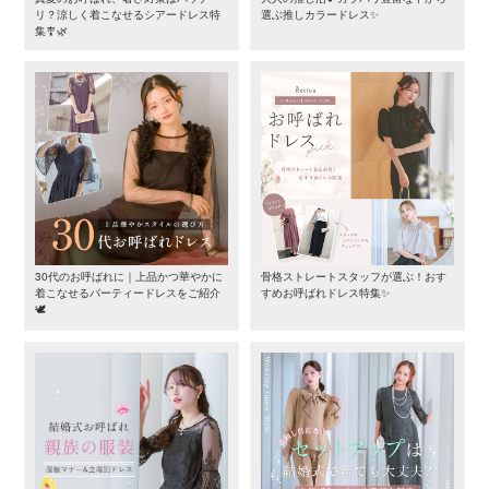
リ？涼しく着こなせるシアードレス特
選ぶ推しカラードレス✨
集🎐🌿
30代のお呼ばれに｜上品かつ華やかに
骨格ストレートスタッフが選ぶ！おす
着こなせるパーティードレスをご紹介
すめお呼ばれドレス特集✨
🕊️