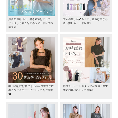
真夏のお呼ばれ、暑さ対策はバッチ
大人の推し活💕カラバリ豊富な中から
リ？涼しく着こなせるシアードレス特
選ぶ推しカラードレス✨
集🎐🌿
30代のお呼ばれに｜上品かつ華やかに
骨格ストレートスタッフが選ぶ！おす
着こなせるパーティードレスをご紹介
すめお呼ばれドレス特集✨
🕊️