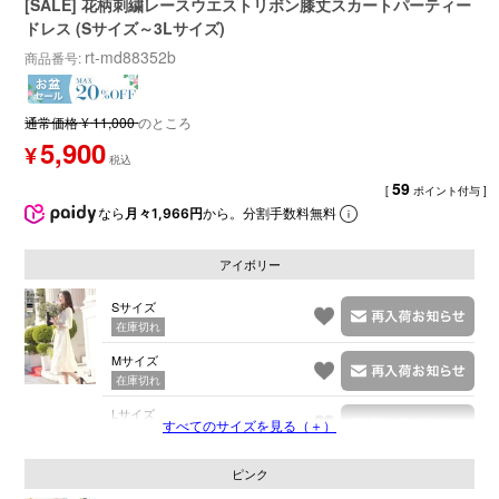
[SALE] 花柄刺繍レースウエストリボン膝丈スカートパーティー
ドレス (Sサイズ～3Lサイズ)
rt-md88352b
商品番号
通常価格
¥
11,000
のところ
5,900
¥
59
[
ポイント付与 ]
なら
月々1,966円
から。分割手数料無料
アイボリー
Sサイズ
在庫切れ
Mサイズ
在庫切れ
Lサイズ
すべてのサイズを見る（＋）
在庫切れ
ピンク