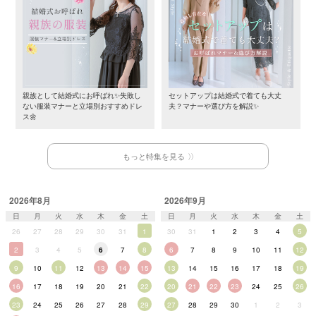
親族として結婚式にお呼ばれ✨失敗し
セットアップは結婚式で着ても大丈
ない服装マナーと立場別おすすめドレ
夫？マナーや選び方を解説✨
ス🌼
もっと特集を見る
2026年8月
2026年9月
日
月
火
水
木
金
土
日
月
火
水
木
金
土
26
27
28
29
30
31
1
30
31
1
2
3
4
5
2
3
4
5
6
7
8
6
7
8
9
10
11
12
9
10
11
12
13
14
15
13
14
15
16
17
18
19
16
17
18
19
20
21
22
20
21
22
23
24
25
26
23
24
25
26
27
28
29
27
28
29
30
1
2
3