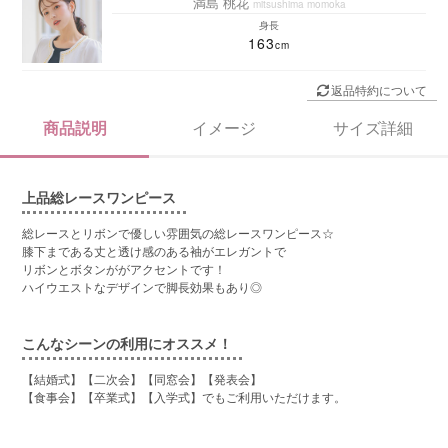
満島 桃花
mitsushima momoka
身長
163
返品特約について
商品説明
イメージ
サイズ詳細
上品総レースワンピース
総レースとリボンで優しい雰囲気の総レースワンピース☆
膝下まである丈と透け感のある袖がエレガントで
リボンとボタンががアクセントです！
ハイウエストなデザインで脚長効果もあり◎
こんなシーンの利用にオススメ！
【結婚式】【二次会】【同窓会】【発表会】
【食事会】【卒業式】【入学式】でもご利用いただけます。