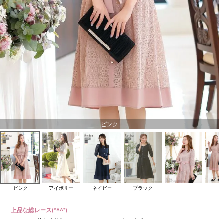
ピンク
ピンク
アイボリー
ネイビー
ブラック
上品な総レース(*^^*)