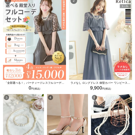
「全部選べる！」パーティードレスフルコーデセット (ドレス1点＋バッグ1点＋アクセ1点+靴1足/4点15000円(税込)/靴なしで12000円(税込))
ラメなし ロングドレス 体型カバー ワンピース 敏感肌対応 結婚式 二次会 お呼ばれ 大人 上品 (Sサイズ～5Lサイズ)
0
9,900