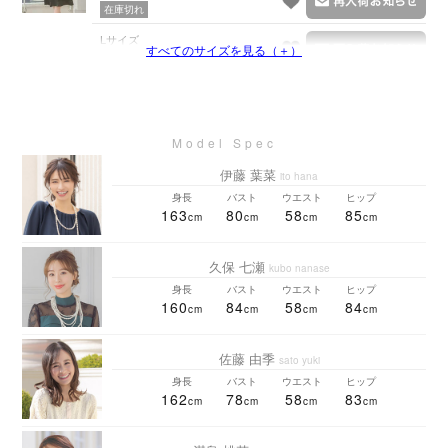
在庫切れ
Lサイズ
すべてのサイズを見る（＋）
在庫切れ
伊藤 葉菜
ito hana
身長
バスト
ウエスト
ヒップ
163
80
58
85
久保 七瀬
kubo nanase
身長
バスト
ウエスト
ヒップ
160
84
58
84
佐藤 由季
sato yuki
身長
バスト
ウエスト
ヒップ
162
78
58
83