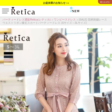
残りわずか
お盆休業のお知らせ >>
NEW
SALE
パーティードレス通販Retica(レティカ)
ワンピースドレス
[SALE] 花柄刺繍レース
ウエストリボン膝丈スカートパーティードレス (Sサイズ～3Lサイズ)