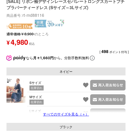
[SALE] リボン袖デザインレースセパレートロングスカートプチ
プラパーティードレス (Sサイズ～3Lサイズ)
rt-md88116
商品番号
通常価格
¥
8,900
のところ
4,980
¥
498
[
ポイント付与 ]
なら
月々1,660円
から。分割手数料無料
ネイビー
Sサイズ
在庫切れ
Mサイズ
在庫切れ
Lサイズ
すべてのサイズを見る（＋）
在庫切れ
ブラック