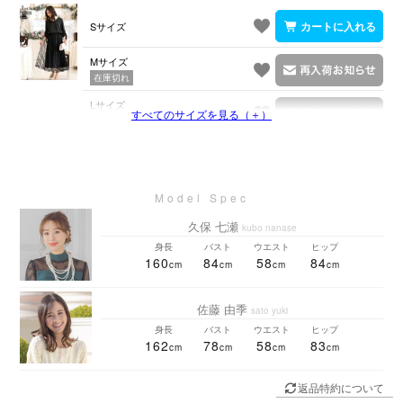
Sサイズ
Mサイズ
在庫切れ
Lサイズ
すべてのサイズを見る（＋）
在庫切れ
久保 七瀬
kubo nanase
身長
バスト
ウエスト
ヒップ
160
84
58
84
佐藤 由季
sato yuki
身長
バスト
ウエスト
ヒップ
162
78
58
83
返品特約について