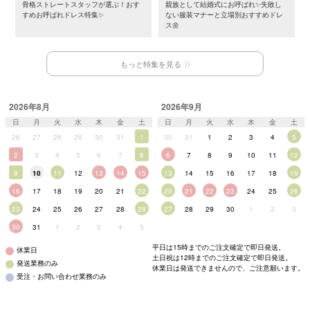
骨格ストレートスタッフが選ぶ！おす
親族として結婚式にお呼ばれ✨失敗し
すめお呼ばれドレス特集✨
ない服装マナーと立場別おすすめドレ
ス🌼
もっと特集を見る
2026年8月
2026年9月
日
月
火
水
木
金
土
日
月
火
水
木
金
土
26
27
28
29
30
31
1
30
31
1
2
3
4
5
2
3
4
5
6
7
8
6
7
8
9
10
11
12
9
10
11
12
13
14
15
13
14
15
16
17
18
19
16
17
18
19
20
21
22
20
21
22
23
24
25
26
23
24
25
26
27
28
29
27
28
29
30
1
2
3
30
31
1
2
3
4
5
平日は15時までのご注文確定で即日発送。
休業日
土日祝は12時までのご注文確定で即日発送。
発送業務のみ
休業日は発送できませんので、ご注意願います。
受注・お問い合わせ業務のみ