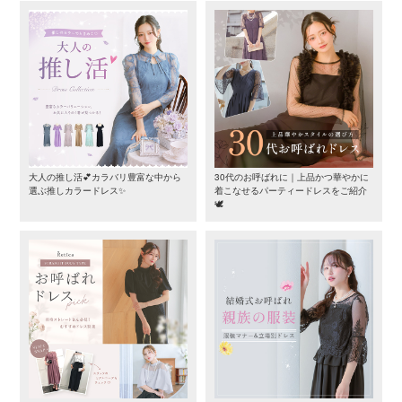
大人の推し活💕カラバリ豊富な中から
30代のお呼ばれに｜上品かつ華やかに
選ぶ推しカラードレス✨
着こなせるパーティードレスをご紹介
🕊️