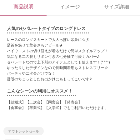
商品説明
イメージ
サイズ詳細
人気のセパレートタイプのロングドレス
レースのロングスカートで大人っぽい印象に☆彡
足首を魅せて華奢さもアピール★
ハイウエストの切り替えが着るだけで簡単スタイルアップ！！
気になる二の腕もリボン付きの七分袖で可愛くカバー♪
セパレートなので上下別のアイテムとしても使えます！(*^^*)
ゆったりしたデザインなので長時間着用もストレスフリー☆
パーティや二次会だけでなく
普段のちょっとしたお出かけにももってこいです♪
こんなシーンの利用にオススメ！
【結婚式】【二次会】【同窓会】【発表会】
【食事会】【卒業式】【入学式】でもご利用いただけます。
アウトレットセール