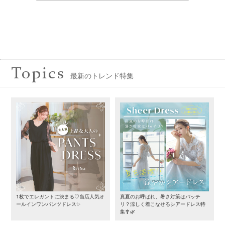
Topics
最新のトレンド特集
1枚でエレガントに決まる♡当店人気オ
真夏のお呼ばれ、暑さ対策はバッチ
ールインワンパンツドレス✨
リ？涼しく着こなせるシアードレス特
集🎐🌿