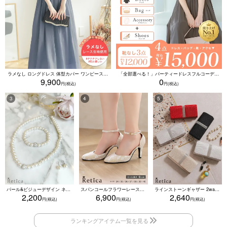
ラメなし ロングドレス 体型カバー ワンピース 敏感肌対応 結婚式 二次会 お呼ばれ 大人 上品 (Sサイズ～5Lサイズ)
「全部選べる！」パーティードレスフルコーデセット (ドレス1点＋バッグ1点＋アクセ1点+靴1足/4点15000円(税込)/靴なしで12000円(税込))
9,900
0
パール&ビジューデザイン ネックレス×ピアス×ブレスレット アクセサリー3set
スパンコールフラワーレースアンクルストラップハイヒールセパレートパンプス (ベージュ)
ラインストーンギャザー 2wayプリーツクラッチバッグ(ベージュ/シルバー/ブラック/ホワイト/レッド)
2,200
6,900
2,640