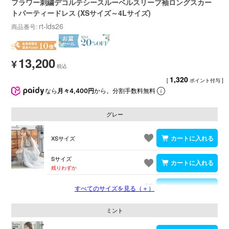
フラワー刺繍デコルテシースルーベルスリーブ袖ロングスカー
トパーティードレス (XSサイズ～4Lサイズ)
rt-lds26
商品番号
13,200
¥
1,320
[
ポイント付与 ]
なら
月々4,400円
から。分割手数料無料
グレー
XSサイズ
Sサイズ
残りわずか
Mサイズ
すべてのサイズを見る（＋）
ミント