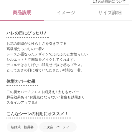
返品特約について
商品説明
イメージ
サイズ詳細
ハレの日にぴったり♪
お花の刺繍が女性らしさを引き立てる
高級感たっぷりの一着♪
レースが重なったデザインでふわふわと女性らしい
シルエットと雰囲気をメイクしてくれます。
デコルテはさりげない肌見せで抜け感もプラス。
とっておきの日に着ていただきたい特別な一着。
体型カバー効果
二の腕カバー / ウエスト細見え / 太ももカバー
脚長効果あり/ お尻気にならない / 着痩せ効果あり
スタイルアップ見え
こんなシーンの利用にオススメ！
結婚式・披露宴
二次会・パーティー