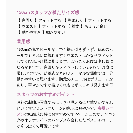
150cmスタッフが着たサイズ感
【 肩周り 】フィットする 【 胸まわり 】フィットする
【 ウエスト 】フィットする 【 着丈 】ちょうど良い
【 動きやすさ 】動きやすい
着用感
150cmの私でヒールなしでも裾が引きずらず、低めのヒ
ールでもきれいに着れます！ウエストはかなりフィット
してくびれが綺麗に見えます。ぽっこりお腹は少し気に
なるかもです。肩回りがフィットしているので、万歳は
厳しいですが、結婚式などのフォーマルな場所では十分
動きやすいと思います。胸元のチュールはボリュームが
あり、華やかですが着ぶくれもせずスッキリ見えます♡
スタッフのおすすめポイント
お花の刺繍が写真でもはっきり見えるほど華やかでかわ
いいです♡ミントグリーンの色味は爽やかで、
春夏シー
ズン
の結婚式に特におすすめです♪ベージュのサテンバッ
グやオフホワイトのパンプスを合わせたパステルコーデ
が今っぽくて可愛いです！