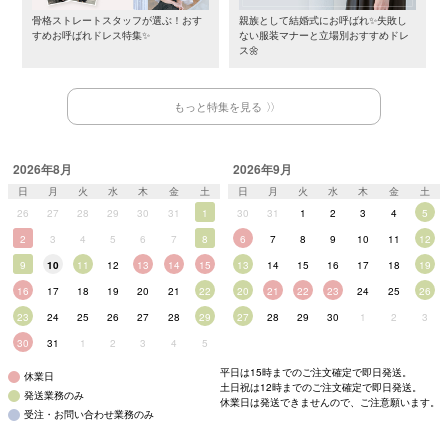
骨格ストレートスタッフが選ぶ！おす
親族として結婚式にお呼ばれ✨失敗し
すめお呼ばれドレス特集✨
ない服装マナーと立場別おすすめドレ
ス🌼
もっと特集を見る
2026年8月
2026年9月
日
月
火
水
木
金
土
日
月
火
水
木
金
土
26
27
28
29
30
31
1
30
31
1
2
3
4
5
2
3
4
5
6
7
8
6
7
8
9
10
11
12
9
10
11
12
13
14
15
13
14
15
16
17
18
19
16
17
18
19
20
21
22
20
21
22
23
24
25
26
23
24
25
26
27
28
29
27
28
29
30
1
2
3
30
31
1
2
3
4
5
平日は15時までのご注文確定で即日発送。
休業日
土日祝は12時までのご注文確定で即日発送。
発送業務のみ
休業日は発送できませんので、ご注意願います。
受注・お問い合わせ業務のみ