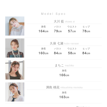
大川 藍
okawa ai
身長
バスト
ウエスト
ヒップ
164
79
57
78
久保 七瀬
kubo nanase
身長
バスト
ウエスト
ヒップ
160
84
58
84
まちこ
machiko
身長
166
満島 桃花
mitsushima momoka
身長
163