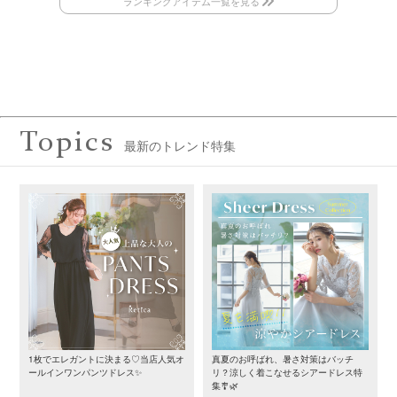
Topics
最新のトレンド特集
1枚でエレガントに決まる♡当店人気オ
真夏のお呼ばれ、暑さ対策はバッチ
ールインワンパンツドレス✨
リ？涼しく着こなせるシアードレス特
集🎐🌿