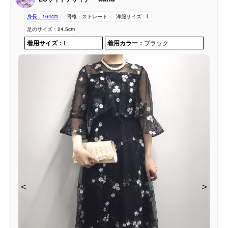
身長：
164cm
骨格：
ストレート
洋服サイズ：
L
足のサイズ：
24.5cm
着用サイズ：
L
着用カラー：
ブラック
＜
＜
＜
＜
＞
＞
＞
＞