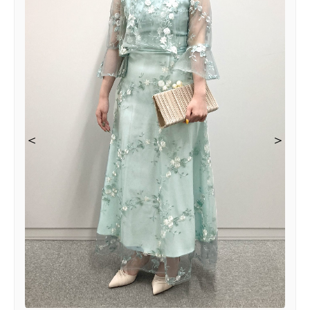
＜
＜
＜
＞
＞
＞