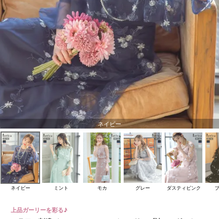
ネイビー
ネイビー
ミント
モカ
グレー
ダスティピンク
上品ガーリーを彩る♪