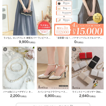
ラメなし ロングドレス 体型カバー ワンピース 敏感肌対応 結婚式 二次会 お呼ばれ 大人 上品 (Sサイズ～5Lサイズ)
「全部選べる！」パーティードレスフルコーデセット (ドレス1点＋バッグ1点＋アクセ1点+靴1足/4点15000円(税込)/靴なしで12000円(税込))
9,900
0
パール&ビジューデザイン ネックレス×ピアス×ブレスレット アクセサリー3set
スパンコールフラワーレースアンクルストラップハイヒールセパレートパンプス (ベージュ)
ラインストーンギャザー 2wayプリーツクラッチバッグ(ベージュ/シルバー/ブラック/ホワイト/レッド)
2,200
6,900
2,640