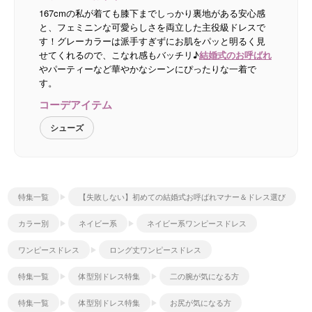
167cmの私が着ても膝下までしっかり裏地がある安心感
と、フェミニンな可愛らしさを両立した主役級ドレスで
す！グレーカラーは派手すぎずにお肌をパッと明るく見
せてくれるので、こなれ感もバッチリ♪
結婚式のお呼ばれ
やパーティーなど華やかなシーンにぴったりな一着で
す。
コーデアイテム
シューズ
特集一覧
【失敗しない】初めての結婚式お呼ばれマナー＆ドレス選び
カラー別
ネイビー系
ネイビー系ワンピースドレス
ワンピースドレス
ロング丈ワンピースドレス
特集一覧
体型別ドレス特集
二の腕が気になる方
特集一覧
体型別ドレス特集
お尻が気になる方