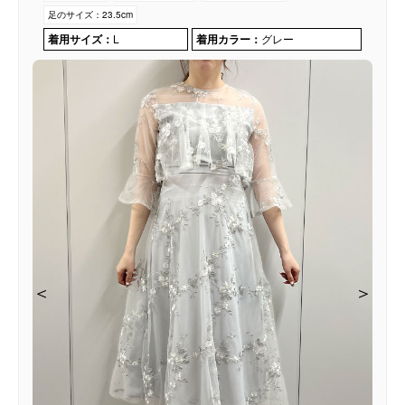
足のサイズ：
23.5cm
着用サイズ：
L
着用カラー：
グレー
＜
＜
＜
＞
＞
＞