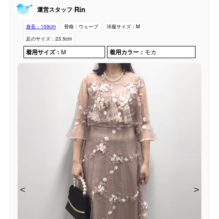
Rin
運営スタッフ
身長：
159cm
骨格：
ウェーブ
洋服サイズ：
M
足のサイズ：
23.5cm
着用サイズ：
M
着用カラー：
モカ
＜
＜
＜
＜
＞
＞
＞
＞