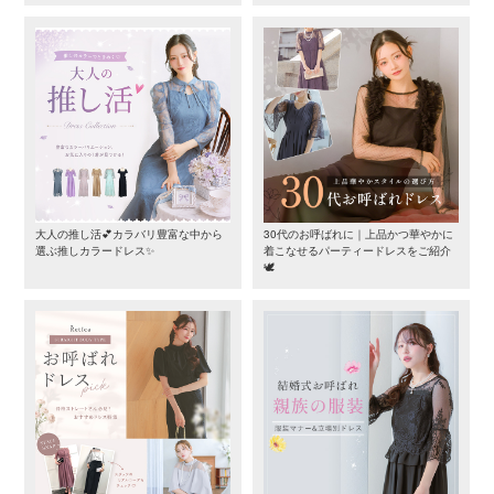
大人の推し活💕カラバリ豊富な中から
30代のお呼ばれに｜上品かつ華やかに
選ぶ推しカラードレス✨
着こなせるパーティードレスをご紹介
🕊️