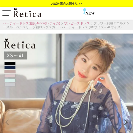
お盆休業のお知らせ >>
NEW
SALE
パーティードレス通販Retica(レティカ)
ワンピースドレス
フラワー刺繍デコルテシ
ースルーベルスリーブ袖ロングスカートパーティードレス (XSサイズ～4Lサイズ)