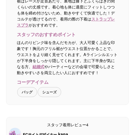
裾はレースが足首あたり、裏地は膝下とふくらはぎの間
くらいの丈感です。着心地も体に適度にフィットしつつ
も体を締め付けないため、動きやすくて快適でした！デ
コルテが透けてるので、着用の際の下着は
ストラップレ
スブラ
がおすすめです。
スタッフのおすすめポイント
ほんのりピンク味を含んだモカが、大人可愛く上品な印
象です！胸元のフリル裾がウエスト位置かかることで、
ウエストをより細く見せてくれます。Aラインシルエット
が下半身をしっかり隠してくれます。主に下半身が気に
なる方、
結婚式
やパーティーなどの会場で可愛らしさと
動きやすいさを両立したい人におすすめです！
コーデアイテム
バッグ
シューズ
スタッフ着用レビュー4
kana
ECサイトデザイナー