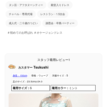
ヌン活・アフタヌーンティー
殿堂入りドレス
チャペル・専用式場
レストラン・1.5次会
成人式・二十歳のつどい
謝恩会・卒業パーティー
＃初めてのお呼ばれ ＃オケージョンドレス
スタッフ着用レビュー1
Tsukushi
カスタマー
身長：
150cm
骨格：
ウェーブ
洋服サイズ：
S
足のサイズ：
23.5cmか24.0
着用サイズ：
S
着用カラー：
ミント