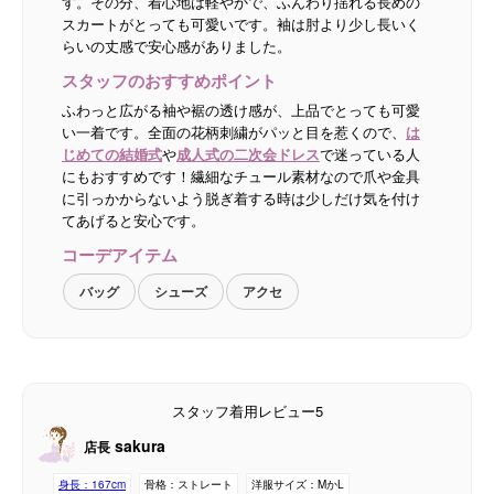
す。その分、着心地は軽やかで、ふんわり揺れる長めの
スカートがとっても可愛いです。袖は肘より少し長いく
らいの丈感で安心感がありました。
スタッフのおすすめポイント
ふわっと広がる袖や裾の透け感が、上品でとっても可愛
い一着です。全面の花柄刺繍がパッと目を惹くので、
は
じめての結婚式
や
成人式の二次会ドレス
で迷っている人
にもおすすめです！繊細なチュール素材なので爪や金具
に引っかからないよう脱ぎ着する時は少しだけ気を付け
てあげると安心です。
コーデアイテム
バッグ
シューズ
アクセ
スタッフ着用レビュー5
sakura
店長
身長：
167cm
骨格：
ストレート
洋服サイズ：
MかL