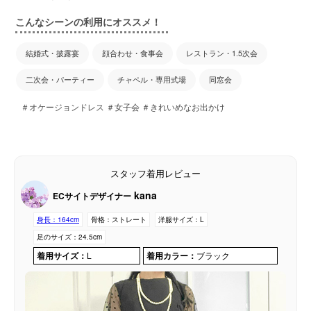
こんなシーンの利用にオススメ！
結婚式・披露宴
顔合わせ・食事会
レストラン・1.5次会
二次会・パーティー
チャペル・専用式場
同窓会
＃オケージョンドレス ＃女子会 ＃きれいめなお出かけ
スタッフ着用レビュー
kana
ECサイトデザイナー
身長：
164cm
骨格：
ストレート
洋服サイズ：
L
足のサイズ：
24.5cm
着用サイズ：
L
着用カラー：
ブラック