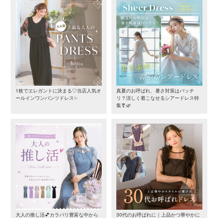
1枚でエレガントに決まる♡当店人気オ
真夏のお呼ばれ、暑さ対策はバッチ
ールインワンパンツドレス✨
リ？涼しく着こなせるシアードレス特
集🎐🌿
大人の推し活💕カラバリ豊富な中から
30代のお呼ばれに｜上品かつ華やかに