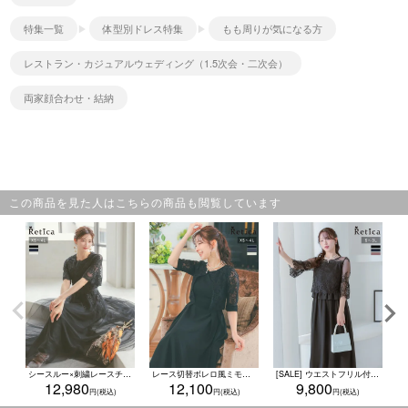
特集一覧
体型別ドレス特集
もも周りが気になる方
レストラン・カジュアルウェディング（1.5次会・二次会）
両家顔合わせ・結納
この商品を見た人はこちらの商品も閲覧しています
シースルー×刺繍レースチュールスカートロング丈ワンピースパーティードレス (XSサイズ～4Lサイズ)
レース切替ボレロ風ミモレ丈ワンピースパーティードレス (XSサイズ～4Lサイズ)
[SALE] ウエストフリル付き総レース七分袖シフォンワンピースパーティードレス(Sサイズ～3Lサイズ)
12,980
12,100
9,800