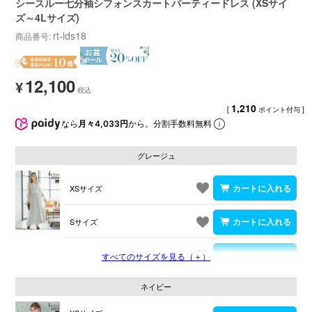
シースルー七分袖シフォンスカートパーティードレス (XSサイ
ズ～4Lサイズ)
rt-lds18
商品番号
12,100
¥
1,210
[
ポイント付与 ]
なら
月々4,033円
から。分割手数料無料
グレージュ
XSサイズ
Sサイズ
Mサイズ
すべてのサイズを見る（＋）
ネイビー