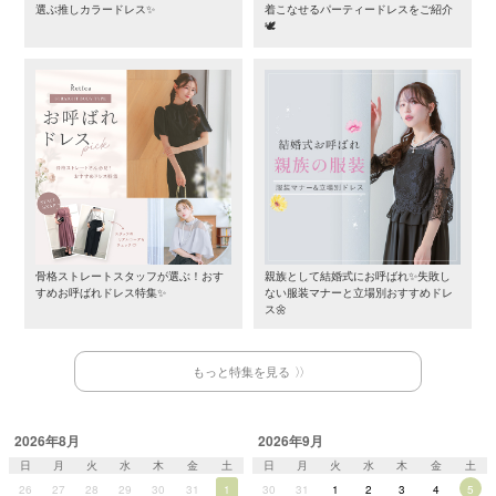
選ぶ推しカラードレス✨
着こなせるパーティードレスをご紹介
🕊️
骨格ストレートスタッフが選ぶ！おす
親族として結婚式にお呼ばれ✨失敗し
すめお呼ばれドレス特集✨
ない服装マナーと立場別おすすめドレ
ス🌼
もっと特集を見る
2026年8月
2026年9月
日
月
火
水
木
金
土
日
月
火
水
木
金
土
26
27
28
29
30
31
1
30
31
1
2
3
4
5