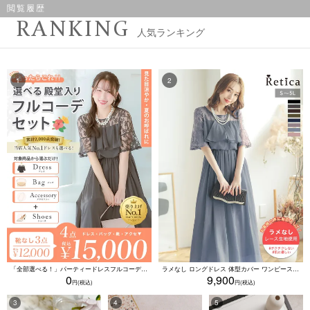
閲覧履歴
RANKING
人気ランキング
「全部選べる！」パーティードレスフルコーデセット (ドレス1点＋バッグ1点＋アクセ1点+靴1足/4点15000円(税込)/靴なしで12000円(税込))
ラメなし ロングドレス 体型カバー ワンピース 敏感肌対応 結婚式 二次会 お呼ばれ 大人 上品 (Sサイズ～5Lサイズ)
0
9,900