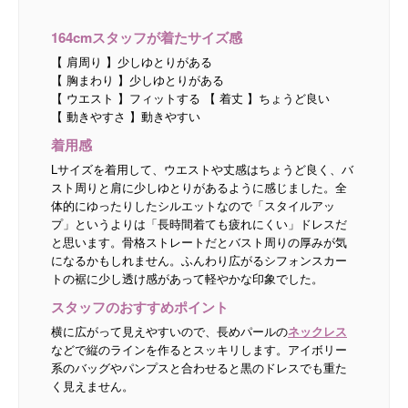
164cmスタッフが着たサイズ感
【 肩周り 】少しゆとりがある
【 胸まわり 】少しゆとりがある
【 ウエスト 】フィットする 【 着丈 】ちょうど良い
【 動きやすさ 】動きやすい
着用感
Lサイズを着用して、ウエストや丈感はちょうど良く、バ
スト周りと肩に少しゆとりがあるように感じました。全
体的にゆったりしたシルエットなので「スタイルアッ
プ」というよりは「長時間着ても疲れにくい」ドレスだ
と思います。骨格ストレートだとバスト周りの厚みが気
になるかもしれません。ふんわり広がるシフォンスカー
トの裾に少し透け感があって軽やかな印象でした。
スタッフのおすすめポイント
横に広がって見えやすいので、長めパールの
ネックレス
などで縦のラインを作るとスッキリします。アイボリー
系のバッグやパンプスと合わせると黒のドレスでも重た
く見えません。