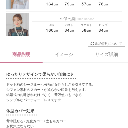
164
79
57
78
久保 七瀬
kubo nanase
身長
バスト
ウエスト
ヒップ
160
84
58
84
返品特約について
商品説明
イメージ
サイズ詳細
ゆったりデザインで柔らかい印象に♪
ドット柄のシースルー七分袖が女性らしさを引き立てる。
シフォン素材のスカートが柔らかい印象を与えます。
結婚式のお呼ばれだけでなく、普段使いもできる
シンプルなパーティードレスです☆
体型カバー効果
背中隠せる / お腹カバー / 太ももカバー
お尻気にならない