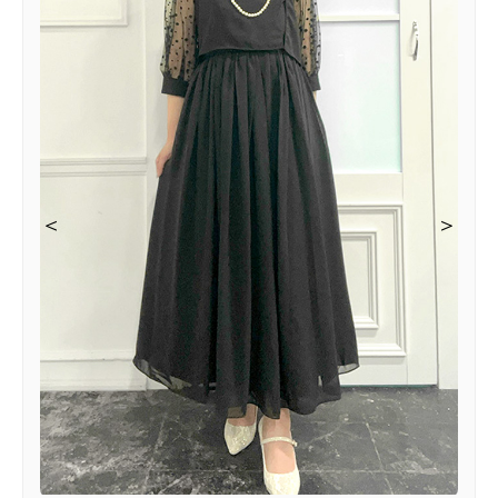
＜
＜
＜
＞
＞
＞