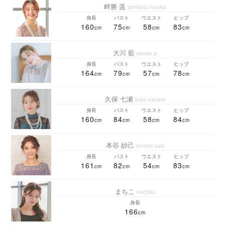
畔勝 遥
azekatsu haruka
身長
バスト
ウエスト
ヒップ
160
75
58
83
大川 藍
okawa ai
身長
バスト
ウエスト
ヒップ
164
79
57
78
久保 七瀬
kubo nanase
身長
バスト
ウエスト
ヒップ
160
84
58
84
本谷 紗己
hontani saki
身長
バスト
ウエスト
ヒップ
161
82
54
83
まちこ
machiko
身長
166