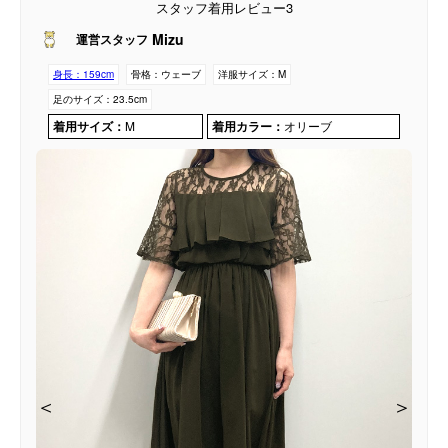
スタッフ着用レビュー3
Mizu
運営スタッフ
身長：
159cm
骨格：
ウェーブ
洋服サイズ：
M
足のサイズ：
23.5cm
着用サイズ：
M
着用カラー：
オリーブ
＜
＜
＜
＞
＞
＞