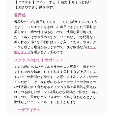
【 ウエスト 】フィットする 【 着丈 】ちょうど良い
【 動きやすさ 】動きやすい
着用感
普段Sサイズを着用しており、こちらもSサイズでちょう
どよく、シルエットもきれいに着用できました♡素材は
柔らかく、締め付け感もないので、快適な着心地でし
た！！着丈はやや長めですが、ヒールなしでも問題なく
着られる丈感です◎袖にはラメが入っており、ややチク
チクと感じる場合がありますので、肌が敏感な方は
ラメ
無しタイプ
を選ぶとより安心です！
スタッフのおすすめポイント
くすみ感のあるパープルカラーが大人可愛く、着るだけ
でおしゃれな印象にしてくれます♡甘すぎず上品さもあ
るので、年齢問わず着やすいと思います♪シンプルなデザ
インだからこそ、存在感のあるアクセサリーや小物との
相性抜群です！合わせるアイテム次第で雰囲気を変えら
れるのも嬉しいポイント♪柔らかな素材感で軽やかに着ら
れるので、華奢なパンプスやサンダルと合わせるとより
女性らしいコーディネートに仕上がります！
コーデアイテム