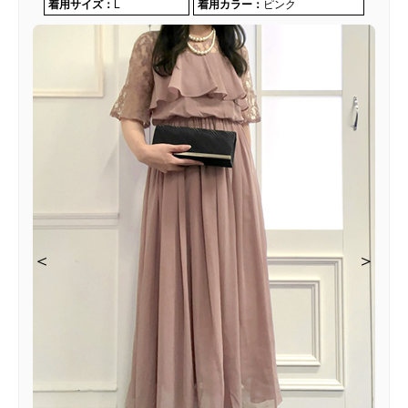
着用サイズ：
L
着用カラー：
ピンク
＜
＜
＜
＞
＞
＞