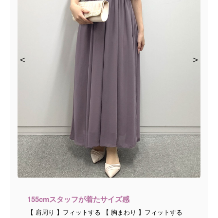
＜
＜
＜
＞
＞
＞
155cmスタッフが着たサイズ感
【 肩周り 】フィットする 【 胸まわり 】フィットする