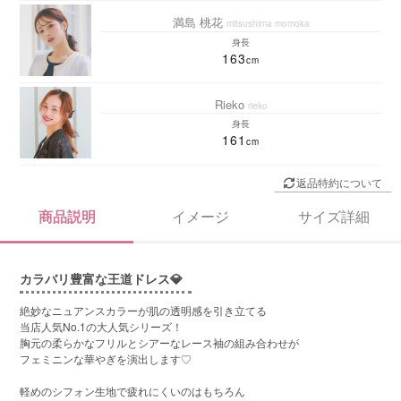
満島 桃花
mitsushima momoka
身長
163
Rieko
rieko
身長
161
返品特約について
商品説明
イメージ
サイズ詳細
カラバリ豊富な王道ドレス💎
絶妙なニュアンスカラーが肌の透明感を引き立てる
当店人気No.1の大人気シリーズ！
胸元の柔らかなフリルとシアーなレース袖の組み合わせが
フェミニンな華やぎを演出します♡
軽めのシフォン生地で疲れにくいのはもちろん