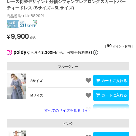
レース切替デザイン五分袖シフォンフレアロングスカートパー
ティードレス (Sサイズ～5Lサイズ)
rt-ld88202i
商品番号
9,900
¥
99
[
ポイント付与 ]
なら
月々3,300円
から。分割手数料無料
ブルーグレー
Sサイズ
Mサイズ
Lサイズ
すべてのサイズを見る（＋）
ピンク