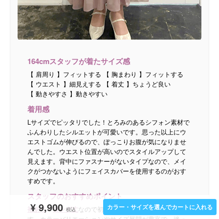
164cmスタッフが着たサイズ感
【 肩周り 】フィットする 【 胸まわり 】フィットする
【 ウエスト 】細見えする 【 着丈 】ちょうど良い
【 動きやすさ 】動きやすい
着用感
Lサイズでピッタリでした！とろみのあるシフォン素材で
ふんわりしたシルエットが可愛いです。思った以上にウ
エストゴムが伸びるので、ぽっこりお腹が気になりませ
んでした。ウエスト位置が高いのでスタイルアップして
見えます。背中にファスナーがないタイプなので、メイ
クがつかないようにフェイスカバーを使用するのがおす
すめです。
スタッフのおすすめポイント
¥
9,900
カラー・サイズを選んでカートに入れる
袖あり
・
ロング丈
なので初めてのお呼ばれにおすすめで
す。カラーバリエーションやサイズ展開が豊富で、迷っ