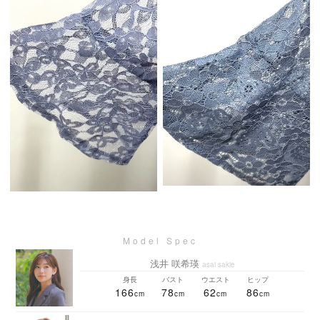
浅井 咲希瑛
asai sakie
身長
バスト
ウエスト
ヒップ
166
78
62
86