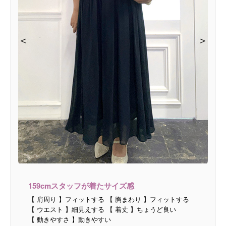
＜
＜
＜
＞
＞
＞
159cmスタッフが着たサイズ感
【 肩周り 】フィットする 【 胸まわり 】フィットする
【 ウエスト 】細見えする 【 着丈 】ちょうど良い
【 動きやすさ 】動きやすい