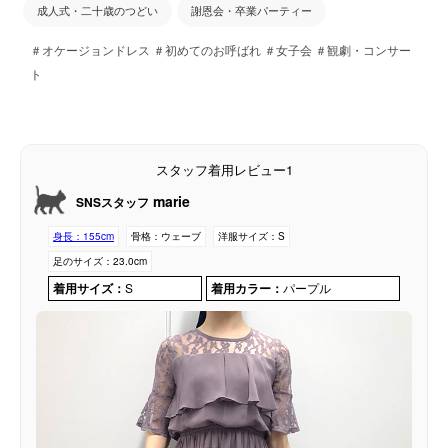
成人式・二十歳のつどい
謝恩会・卒業パーティー
＃オケージョンドレス ＃初めてのお呼ばれ ＃女子会 ＃観劇・コンサー
ト
スタッフ着用レビュー1
marie
SNSスタッフ
身長：
155cm
骨格：
ウェーブ
洋服サイズ：
S
足のサイズ：
23.0cm
着用サイズ：
S
着用カラー：
パープル