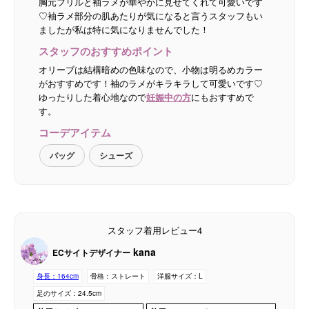
胸元フリルと袖ラメが華やかに見せてくれて可愛いです
♡袖ラメ部分の肌あたりが気になると言うスタッフもい
ましたが私は特に気になりませんでした！
スタッフのおすすめポイント
オリーブは結構暗めの色味なので、小物は明るめカラー
がおすすめです！袖のラメがキラキラして可愛いです♡
ゆったりした着心地なので
妊娠中の方
にもおすすめで
す。
コーデアイテム
バッグ
シューズ
スタッフ着用レビュー4
kana
ECサイトデザイナー
身長：
164cm
骨格：
ストレート
洋服サイズ：
L
足のサイズ：
24.5cm