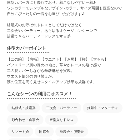
体型カバー力にも優れており、着こなしやすい一着♪
ワンカラーでシンプルなデザイン×カラー、サイズ展開も豊富なので
自分にぴったりの一着をお選びいただけます♪
結婚式のお呼ばれドレスとしてだけではなく
二次会やパーティー、あらゆるオケージョンシーンで
活躍できるパーティードレスです☆彡
体型カバーポイント
【二の腕】【肩幅】【ウエスト】【お尻】【脚】【太もも】
パフスリーブ風の長めの袖と、華やかレースの透け感で
二の腕カバーしながら華奢魅せを実現。
ウエスト部分の切り替えが、
腰の位置を高く見せスタイルアップ効果も抜群です。
こんなシーンの利用にオススメ！
結婚式・披露宴
二次会・パーティー
妊娠中・マタニティ
顔合わせ・食事会
殿堂入りドレス
リゾート婚
同窓会
発表会・演奏会