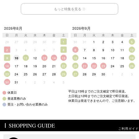
もっと特集を見る
2026年8月
2026年9月
日
月
火
水
木
金
土
日
月
火
水
木
金
土
26
27
28
29
30
31
1
30
31
1
2
3
4
5
2
3
4
5
6
7
8
6
7
8
9
10
11
12
9
10
11
12
13
14
15
13
14
15
16
17
18
19
16
17
18
19
20
21
22
20
21
22
23
24
25
26
23
24
25
26
27
28
29
27
28
29
30
1
2
3
30
31
1
2
3
4
5
平日は15時までのご注文確定で即日発送。
休業日
土日祝は12時までのご注文確定で即日発送。
発送業務のみ
休業日は発送できませんので、ご注意願います。
受注・お問い合わせ業務のみ
SHOPPING GUIDE
ご利用ガイド