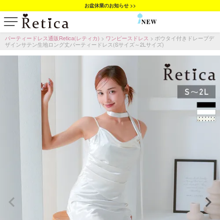
お盆休業のお知らせ >>
NEW
SALE
パーティードレス通販Retica(レティカ)
ワンピースドレス
ボウタイ付きドレープデ
ザインサテン生地ロング丈パーティードレス(Sサイズ～2Lサイズ)