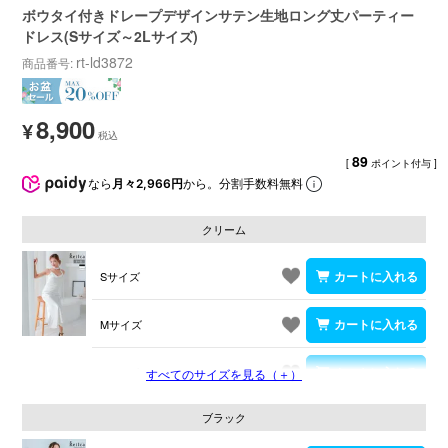
ボウタイ付きドレープデザインサテン生地ロング丈パーティー
ドレス(Sサイズ～2Lサイズ)
rt-ld3872
商品番号
8,900
¥
89
[
ポイント付与 ]
なら
月々2,966円
から。分割手数料無料
クリーム
Sサイズ
Mサイズ
Lサイズ
すべてのサイズを見る（＋）
ブラック