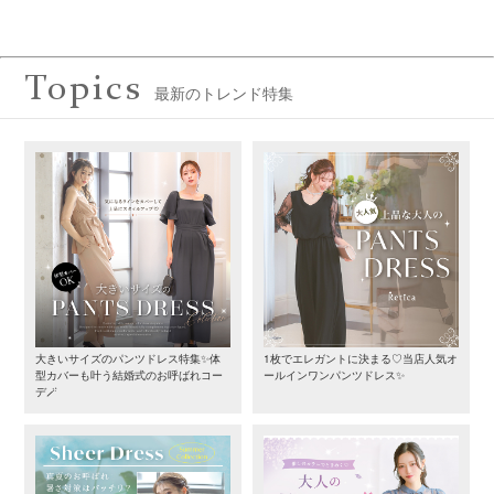
Topics
最新のトレンド特集
大きいサイズのパンツドレス特集✨体
1枚でエレガントに決まる♡当店人気オ
型カバーも叶う結婚式のお呼ばれコー
ールインワンパンツドレス✨
デ🪄