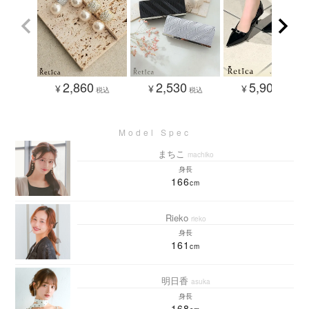
2,860
2,530
5,900
¥
¥
¥
税込
税込
税込
まちこ
machiko
身長
166
Rieko
rieko
身長
161
明日香
asuka
身長
168