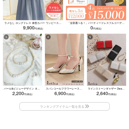
ラメなし ロングドレス 体型カバー ワンピース 敏感肌対応 結婚式 二次会 お呼ばれ 大人 上品 (Sサイズ～5Lサイズ)
「全部選べる！」パーティードレスフルコーデセット (ドレス1点＋バッグ1点＋アクセ1点+靴1足/4点15000円(税込)/靴なしで12000円(税込))
9,900
0
パール&ビジューデザイン ネックレス×ピアス×ブレスレット アクセサリー3set
スパンコールフラワーレースアンクルストラップハイヒールセパレートパンプス (ベージュ)
ラインストーンギャザー 2wayプリーツクラッチバッグ(ベージュ/シルバー/ブラック/ホワイト/レッド)
2,200
6,900
2,640