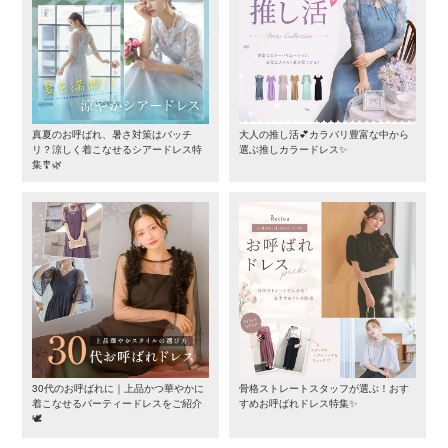
真夏のお呼ばれ、暑さ対策はバッチ
大人の推し活💕カラバリ豊富な中から
リ？涼しく着こなせるシアードレス特
選ぶ推しカラードレス✨
集🎐🌿
30代のお呼ばれに｜上品かつ華やかに
骨格ストレートスタッフが選ぶ！おす
着こなせるパーティードレスをご紹介
すめお呼ばれドレス特集✨
🕊️