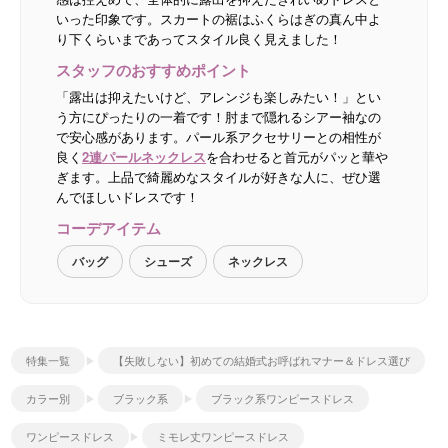
いった印象です。スカートの裾はふくらはぎの真ん中よ
り下くらいまであってスタイル良く見えました！
スタッフのおすすめポイント
「露出は抑えたいけど、アレンジも楽しみたい！」とい
う方にぴったりの一着です！肘まで隠れるシアー袖なの
で安心感があります。パール系アクセサリーとの相性が
良く
2連パールネックレス
を合わせると首元がパッと華や
ぎます。上品で綺麗めなスタイルが好きな人に、ぜひ選
んでほしいドレスです！
コーデアイテム
バッグ
シューズ
ネックレス
特集一覧
【失敗しない】初めての結婚式お呼ばれマナー＆ドレス選び
カラー別
ブラック系
ブラック系ワンピースドレス
ワンピースドレス
ミモレ丈ワンピースドレス