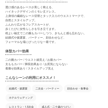
透け感のあるレースが美しく映える、
ハイネックデザインのミモレ丈ドレス。
上身頃の繊細なレース切替とタック入りのウエストマークで、
自然とスタイルアップ。
ふんわり広がるフレアスカートが、
歩くたびに女性らしさを引き立てます。
程よい袖丈で二の腕もカバーしつつ、きちんと感も忘れない。
結婚式や披露宴、パーティー、顔合わせなど、
フォーマルな場にぴったりな一着です。
体型カバー効果
二の腕カバー / ウエスト細見え / お腹カバー
太ももカバー / 脚長効果あり / お尻気にならない
着痩せ効果あり / スタイルアップ見え
こんなシーンの利用にオススメ！
結婚式・披露宴
二次会・パーティー
顔合わせ・食事会
ホテルウェディング
レストラン・1.5次会
成人式・二十歳のつどい