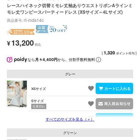
レースハイネック切替ミモレ丈袖ありウエストリボンAラインミ
モレ丈ワンピースパーティードレス (XSサイズ～4Lサイズ)
rt-mds14c
商品番号
13,200
¥
1,320
[
ポイント付与 ]
なら
月々4,400円
から。分割手数料無料
グレー
XSサイズ
Sサイズ
在庫切れ
Mサイズ
すべてのサイズを見る（＋）
グリーン