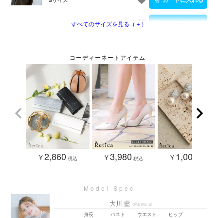
Mサイズ
すべてのサイズを見る（＋）
2,860
3,980
1,000
¥
¥
¥
税込
税込
税込
大川 藍
okawa ai
身長
バスト
ウエスト
ヒップ