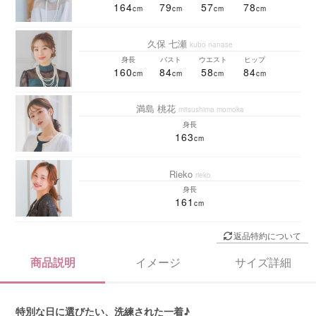
164
79
57
78
久保 七瀬
kubo nanase
身長
バスト
ウエスト
ヒップ
160
84
58
84
満島 桃花
mitsushima momoka
身長
163
Rieko
rieko
身長
161
返品特約について
商品説明
イメージ
サイズ詳細
特別な日に選びたい、洗練された一着♪