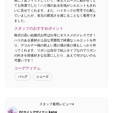
体に丁度フィットしていて、体もスムーズに動かせてと
ても快適でした！ハリ感のある生地がシルエットもきれ
いに見せてくれます。また、ハイネックが苦手で心配し
ていましたが、首元の窮屈さを感じることなく着用でき
ました。
スタッフのおすすめポイント
格式の高い結婚式お呼ばれ等にオススメのドレスです！
ハリのある素材が上品な雰囲気で綺麗なシルエットを作
り、デコルテ〜袖の程よい透け感が抜け感もしっかり作
ってくれます。リボンは自分で結ぶタイプなのでリボン
の向きを前後好きな位置にしたり、あえて付けないのも
可愛いです！
コーデアイテム
バッグ
シューズ
スタッフ着用レビュー4
kana
ECサイトデザイナー