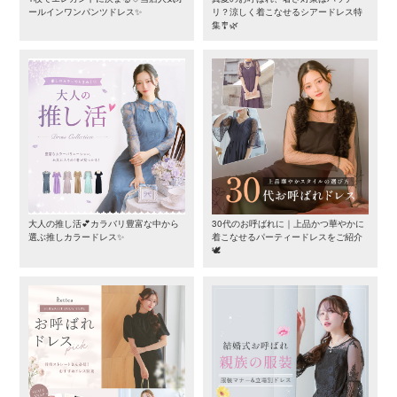
ールインワンパンツドレス✨
リ？涼しく着こなせるシアードレス特
集🎐🌿
大人の推し活💕カラバリ豊富な中から
30代のお呼ばれに｜上品かつ華やかに
選ぶ推しカラードレス✨
着こなせるパーティードレスをご紹介
🕊️