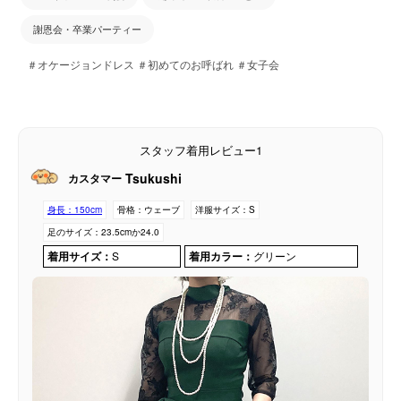
謝恩会・卒業パーティー
＃オケージョンドレス ＃初めてのお呼ばれ ＃女子会
スタッフ着用レビュー1
Tsukushi
カスタマー
身長：
150cm
骨格：
ウェーブ
洋服サイズ：
S
足のサイズ：
23.5cmか24.0
着用サイズ：
S
着用カラー：
グリーン