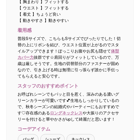
【 胸まわり 】フィットする
【 ウエスト 】フィットする
【 着丈 】ちょうど良い
【 動きやすさ 】動きやすい
着用感
普段Sサイズで、こちらもSサイズでぴったりでした！切
替の上にリボンを結び、ウエスト位置が上がるのでスタ
イルアップできます！ぽっこりお腹やお尻も隠せて
体型
カバー力
抜群です☆肩回りがフィットしているので、万
歳は厳しそうです。生地の切替部分のファスナーが固め
なので、引き上げる時は無理に引っ張らず誰かに手伝っ
てもらえると安心です。
スタッフのおすすめポイント
お呼ばれシーンでもパッと目を惹く、深みのある濃いグ
リーンカラーが可愛いです💕生地もしっかりしているの
で、秋冬シーズンの結婚式やパーティーにもおすすめで
す♡存在感のある
ロングネックレス
や大振りのアクセサ
リーを付けると華やかさがupして綺麗だと思います！
コーデアイテム
バッグ
シューズ
ネックレス