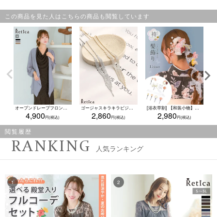
この商品を見た人はこちらの商品も閲覧しています
オープンドレープフロントシアーロングカーディガン結婚式 二次会(Mサイズ)
ゴージャスキラキラビジュードレープネックレス(ゴールド/シルバー)
[浴衣早割] 【和装小物】レースリボン＆パールフラワー ニュアンス 髪飾り11点セット 袴・振袖・浴衣対応
4,900
2,860
2,980
閲覧履歴
RANKING
人気ランキング