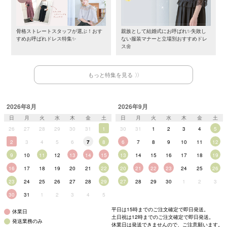
骨格ストレートスタッフが選ぶ！おす
親族として結婚式にお呼ばれ✨失敗し
すめお呼ばれドレス特集✨
ない服装マナーと立場別おすすめドレ
ス🌼
もっと特集を見る
2026年8月
2026年9月
日
月
火
水
木
金
土
日
月
火
水
木
金
土
26
27
28
29
30
31
1
30
31
1
2
3
4
5
2
3
4
5
6
7
8
6
7
8
9
10
11
12
9
10
11
12
13
14
15
13
14
15
16
17
18
19
16
17
18
19
20
21
22
20
21
22
23
24
25
26
23
24
25
26
27
28
29
27
28
29
30
1
2
3
30
31
1
2
3
4
5
平日は15時までのご注文確定で即日発送。
休業日
土日祝は12時までのご注文確定で即日発送。
発送業務のみ
休業日は発送できませんので、ご注意願います。