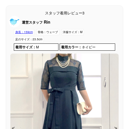
スタッフ着用レビュー3
Rin
運営スタッフ
身長：
159cm
骨格：
ウェーブ
洋服サイズ：
M
足のサイズ：
23.5cm
着用サイズ：
M
着用カラー：
ネイビー
＜
＜
＜
＞
＞
＞