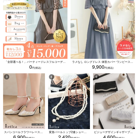
「全部選べる！」パーティードレスフルコーデセット (ドレス1点＋バッグ1点＋アクセ1点+靴1足/4点15000円(税込)/靴なしで12000円(税込))
ラメなし ロングドレス 体型カバー ワンピース 敏感肌対応 結婚式 二次会 お呼ばれ 大人 上品 (Sサイズ～5Lサイズ)
0
9,900
スパンコールフラワーレースアンクルストラップハイヒールセパレートパンプス (ベージュ)
変形パールトップ2連ショートパールネックレス(ホワイト)
ビジューデザインギャザープリーツ入り2wayバッグ(ベージュ/シルバー/ブラック)
6,900
2,420
4,600