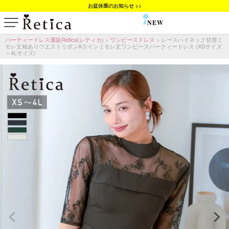
お盆休業のお知らせ >>
NEW
SALE
パーティードレス通販Retica(レティカ)
ワンピースドレス
レースハイネック切替ミ
モレ丈袖ありウエストリボンAラインミモレ丈ワンピースパーティードレス (XSサイズ
～4Lサイズ)