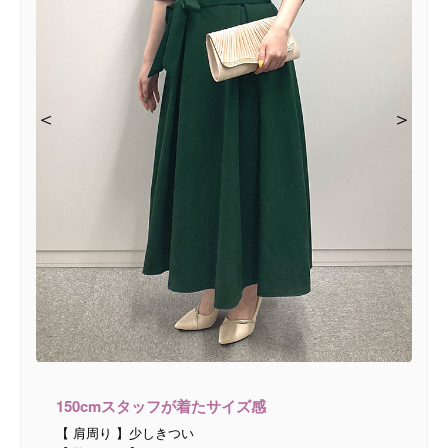
＜
＜
＜
＜
＞
＞
＞
＞
150cmスタッフが着たサイズ感
【 肩周り 】少しきつい