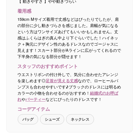
【 動きやすさ 】やや動きづらい
着用感
159cm Mサイズ着用で丈感などはぴったりでしたが、肩
の部分に少し動きづらさを感じました。肩幅が気になる
という方はワンサイズあげてもいいかもしれません。丈
感はふくらはぎの真ん中より下ぐらいでした！ハイネッ
ク＋胸元にデザイン性のあるドレスなのでゴージャスに
見えます！スカート部分がAラインに広がってくれるので
下半身の気になる部分が隠せます！
スタッフのおすすめポイント
ウエストリボンの付け外しで、気分に合わせたアレンジ
を楽しめます◎
足首が見える丈感
なので、ローヒールパ
ンプスも合わせやすいです♪ブラックのドレスには明るめ
カラーの小物を合わせるのがおすすめ！
結婚式のお呼ば
れ
や
パーティー
などにぴったりのドレスです！
コーデアイテム
バッグ
シューズ
ネックレス