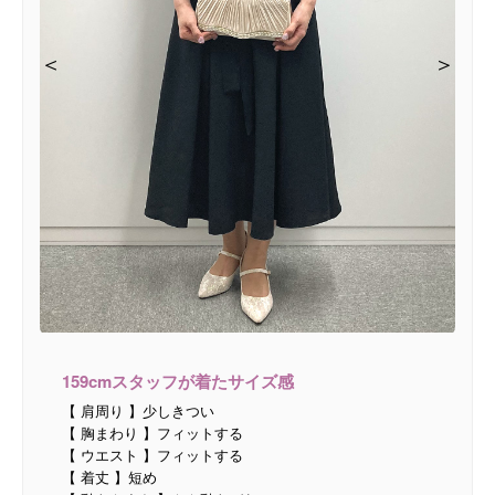
＜
＜
＜
＜
＞
＞
＞
＞
159cmスタッフが着たサイズ感
【 肩周り 】少しきつい
【 胸まわり 】フィットする
【 ウエスト 】フィットする
【 着丈 】短め