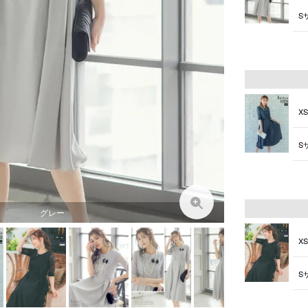
S
M
X
S
M
グレー
X
S
M