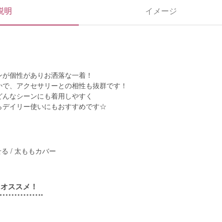
説明
イメージ
ンが個性がありお洒落な一着！
かで、アクセサリーとの相性も抜群です！
どんなシーンにも着用しやすく
らデイリー使いにもおすすめです☆
る / 太ももカバー
にオススメ！