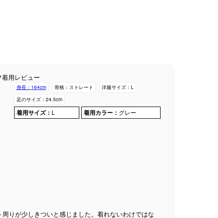
フ着用レビュー
身長：
164cm
骨格：
ストレート
洋服サイズ：
L
足のサイズ：
24.5cm
着用サイズ：
L
着用カラー：
グレー
ト周りが少しきついと感じました。着れないわけではな