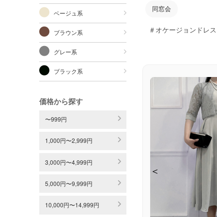
同窓会
ベージュ系
＃オケージョンドレス
ブラウン系
グレー系
ブラック系
価格から探す
〜999円
1,000円〜2,999円
3,000円〜4,999円
＜
＜
＜
＜
＜
＜
5,000円〜9,999円
10,000円〜14,999円