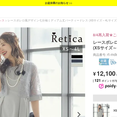
お盆休業のお知らせ >>
レス
レースボレロ風デザイン七分袖ミディアム丈パーティードレス (XSサイズ～4Lサイズ
8/4再入荷★
レースボレ
(XSサイズ～
rt-md
商品番号
12,100
¥
121
[
ポイント付与 
X