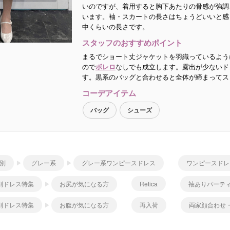
いのですが、着用すると胸下あたりの骨感が強調
います。袖・スカートの長さはちょうどいいと感じ
中くらいの長さです。
スタッフのおすすめポイント
まるでショート丈ジャケットを羽織っているよう
ので
ボレロ
なしでも成立します。露出が少ないド
す。黒系のバッグと合わせると全体が締まってス
コーデアイテム
バッグ
シューズ
別
グレー系
グレー系ワンピースドレス
ワンピースドレ
別ドレス特集
お尻が気になる方
Retica
袖ありパーテ
別ドレス特集
お腹が気になる方
再入荷
両家顔合わせ