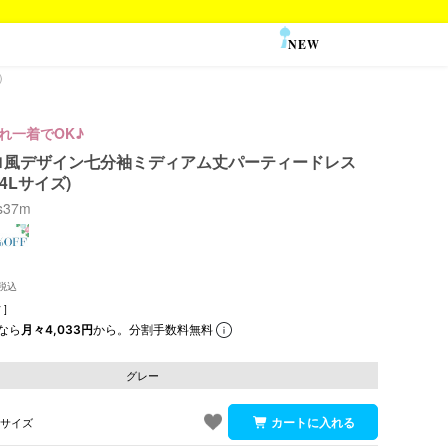
NEW
SALE
)
これ一着でOK♪
ロ風デザイン七分袖ミディアム丈パーティードレス
4Lサイズ)
s37m
]
なら
月々4,033円
から。分割手数料無料
グレー
Sサイズ