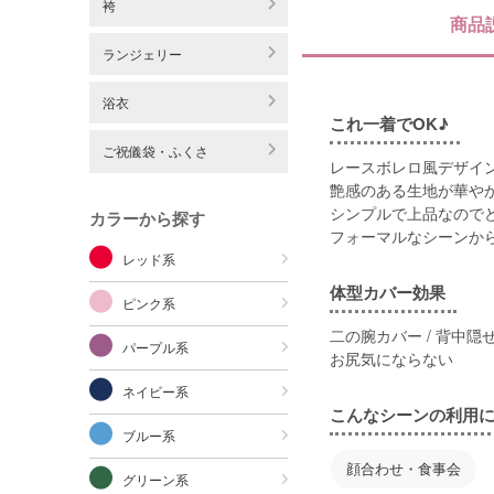
袴
商品
ランジェリー
浴衣
これ一着でOK♪
ご祝儀袋・ふくさ
レースボレロ風デザイ
艶感のある生地が華や
シンプルで上品なので
カラーから探す
フォーマルなシーンか
レッド系
体型カバー効果
ピンク系
二の腕カバー / 背中隠せ
パープル系
お尻気にならない
ネイビー系
こんなシーンの利用
ブルー系
顔合わせ・食事会
グリーン系