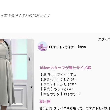
 ＃女子会 ＃きれいめなお出かけ
スタッ
kana
ECサイトデザイナー
164cmスタッフが着たサイズ感
【 肩周り 】フィットする
【 胸まわり 】少しきつい
【 ウエスト 】少しきつい
＞
＞
＞
＞
＞
＞
【 着丈 】ちょうどいい
【 動きやすさ 】動きやすい
着用感
普段と同じLサイズを着用して、ウエストとバス