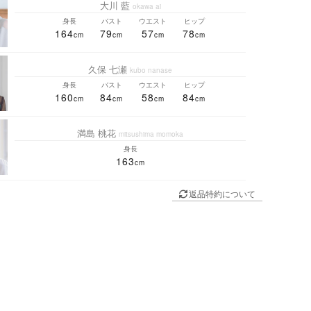
大川 藍
okawa ai
身長
バスト
ウエスト
ヒップ
164
79
57
78
久保 七瀬
kubo nanase
身長
バスト
ウエスト
ヒップ
160
84
58
84
満島 桃花
mitsushima momoka
身長
163
返品特約について