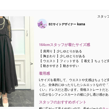
スタッ
kana
ECサイトデザイナー
164cmスタッフが着たサイズ感
【 肩周り 】少しゆとりがある
【 胸まわり 】少しゆとりがある
【 ウエスト 】フィットする 【 着丈 】ちょうど
＞
＞
＞
【 動きやすさ 】動きやすい
着用感
Lサイズを着用して、ウエストや丈感はちょうど
した。全体的にゆったりしたシルエットなので「
くい」ドレスだと思います。骨格ストレートだと
り広がるシフォンスカートの裾に少し透け感があ
スタッフのおすすめポイント
横に広がって見えやすいので、長めパールの
ネッ