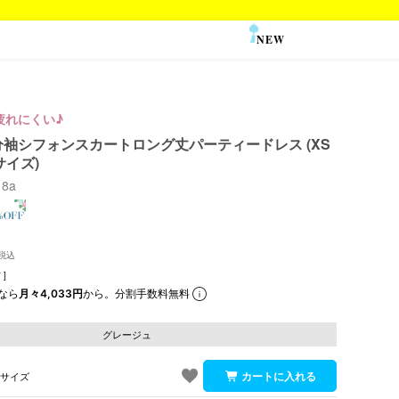
NEW
SALE
疲れにくい♪
袖シフォンスカートロング丈パーティードレス (XS
サイズ)
18a
]
なら
月々4,033円
から。分割手数料無料
グレージュ
Sサイズ