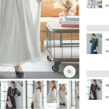
S
M
X
S
M
グレージュ
X
S
M