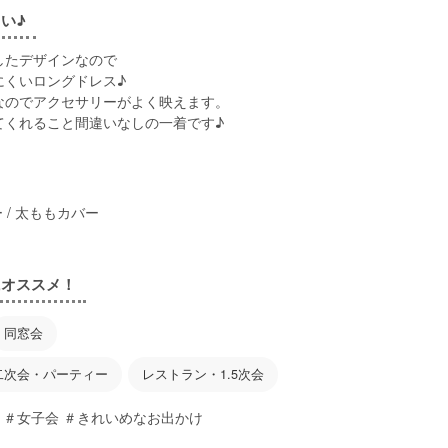
い♪
したデザインなので
にくいロングドレス♪
なのでアクセサリーがよく映えます。
てくれること間違いなしの一着です♪
 / 太ももカバー
にオススメ！
同窓会
二次会・パーティー
レストラン・1.5次会
 ＃女子会 ＃きれいめなお出かけ