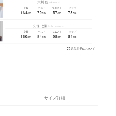
大川 藍
okawa ai
身長
バスト
ウエスト
ヒップ
164
79
57
78
久保 七瀬
kubo nanase
身長
バスト
ウエスト
ヒップ
160
84
58
84
返品特約について
サイズ詳細