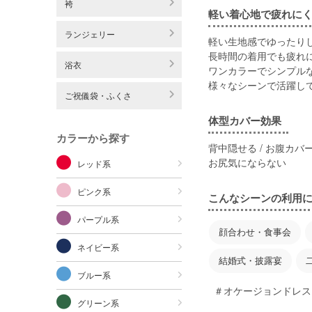
袴
軽い着心地で疲れにく
ランジェリー
軽い生地感でゆったり
長時間の着用でも疲れ
浴衣
ワンカラーでシンプル
様々なシーンで活躍し
ご祝儀袋・ふくさ
体型カバー効果
カラーから探す
背中隠せる / お腹カバー
お尻気にならない
レッド系
ピンク系
こんなシーンの利用
パープル系
顔合わせ・食事会
ネイビー系
結婚式・披露宴
ブルー系
＃オケージョンドレス
グリーン系