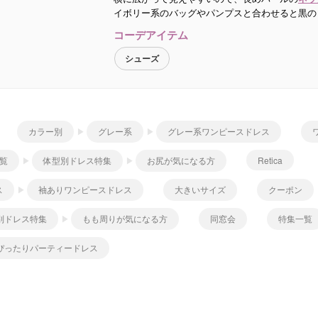
イボリー系のバッグやパンプスと合わせると黒の
コーデアイテム
シューズ
カラー別
グレー系
グレー系ワンピースドレス
覧
体型別ドレス特集
お尻が気になる方
Retica
ス
袖ありワンピースドレス
大きいサイズ
クーポン
別ドレス特集
もも周りが気になる方
同窓会
特集一覧
ぴったりパーティードレス