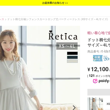
お盆休業のお知らせ >>
レス
ドット柄七分袖シフォンスカートロング丈パーティードレス (XSサイズ～4Lサイズ)
軽い着心地で
ドット柄七分
サイズ～4L
rt-lds
商品番号
12,100
¥
121
[
ポイント付与 
X