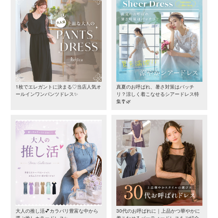
1枚でエレガントに決まる♡当店人気オ
真夏のお呼ばれ、暑さ対策はバッチ
ールインワンパンツドレス✨
リ？涼しく着こなせるシアードレス特
集🎐🌿
大人の推し活💕カラバリ豊富な中から
30代のお呼ばれに｜上品かつ華やかに