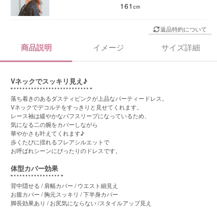
161
返品特約について
商品説明
イメージ
サイズ詳細
Vネックでスッキリ見え♪
落ち着きのあるダスティピンクが上品なパーティードレス。
Vネックでデコルテをすっきりと見せてくれます。
レース袖は緩やかなパフスリーブになっているため、
気になる二の腕をカバーしながら
華やかさも叶えてくれます♪
歩くたびに揺れるフレアシルエットで
お呼ばれシーンにぴったりのドレスです。
体型カバー効果
背中隠せる / 肩幅カバー / ウエスト細見え
お腹カバー / 胸元スッキリ / 下半身カバー
脚長効果あり / お尻気にならない /スタイルアップ見え