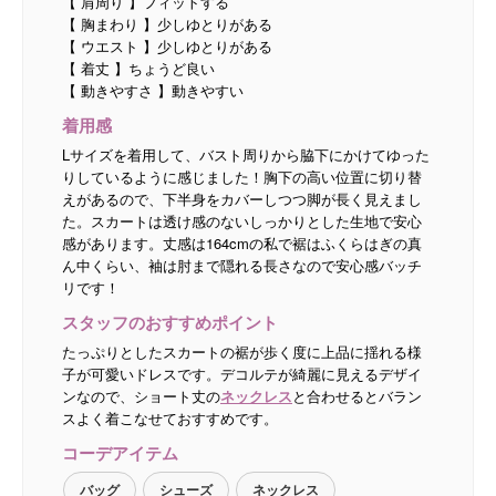
【 肩周り 】フィットする
【 胸まわり 】少しゆとりがある
【 ウエスト 】少しゆとりがある
【 着丈 】ちょうど良い
【 動きやすさ 】動きやすい
着用感
Lサイズを着用して、バスト周りから脇下にかけてゆった
りしているように感じました！胸下の高い位置に切り替
えがあるので、下半身をカバーしつつ脚が長く見えまし
た。スカートは透け感のないしっかりとした生地で安心
感があります。丈感は164cmの私で裾はふくらはぎの真
ん中くらい、袖は肘まで隠れる長さなので安心感バッチ
リです！
スタッフのおすすめポイント
たっぷりとしたスカートの裾が歩く度に上品に揺れる様
子が可愛いドレスです。デコルテが綺麗に見えるデザイ
ンなので、ショート丈の
ネックレス
と合わせるとバラン
スよく着こなせておすすめです。
コーデアイテム
バッグ
シューズ
ネックレス