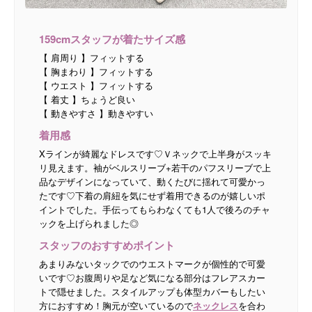
159cmスタッフが着たサイズ感
【 肩周り 】フィットする
【 胸まわり 】フィットする
【 ウエスト 】フィットする
【 着丈 】ちょうど良い
【 動きやすさ 】動きやすい
着用感
Xラインが綺麗なドレスです♡Ｖネックで上半身がスッキ
リ見えます。袖がベルスリーブ+若干のパフスリーブで上
品なデザインになっていて、動くたびに揺れて可愛かっ
たです♡下着の肩紐を気にせず着用できるのが嬉しいポ
イントでした。手伝ってもらわなくても1人で後ろのチャ
ックを上げられました◎
スタッフのおすすめポイント
あまりみないタックでのウエストマークが個性的で可愛
いです♡お腹周りや足など気になる部分はフレアスカー
トで隠せました。スタイルアップも体型カバーもしたい
方におすすめ！胸元が空いているので
ネックレス
を合わ