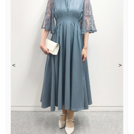
＜
＜
＜
＜
＞
＞
＞
＞