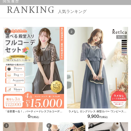
閲覧履歴
RANKING
人気ランキング
「全部選べる！」パーティードレスフルコーデセット (ドレス1点＋バッグ1点＋アクセ1点+靴1足/4点15000円(税込)/靴なしで12000円(税込))
ラメなし ロングドレス 体型カバー ワンピース 敏感肌対応 結婚式 二次会 お呼ばれ 大人 上品 (Sサイズ～5Lサイズ)
0
9,900