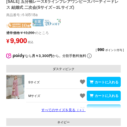
[SALE] 五分袖レースXラインフレアワンピースパーティードレ
ス 結婚式 二次会(Sサイズ～2Lサイズ)
rt-ld518a
商品番号
通常価格
¥
13,200
のところ
9,900
¥
990
[
ポイント付与 ]
なら
月々3,300円
から。分割手数料無料
ダスティピンク
Sサイズ
Mサイズ
Lサイズ
すべてのサイズを見る（＋）
ネイビー