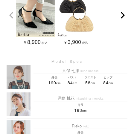
8,900
3,900
¥
¥
税込
税込
久保 七瀬
kubo nanase
身長
バスト
ウエスト
ヒップ
160
84
58
84
満島 桃花
mitsushima momoka
身長
163
Rieko
rieko
身長