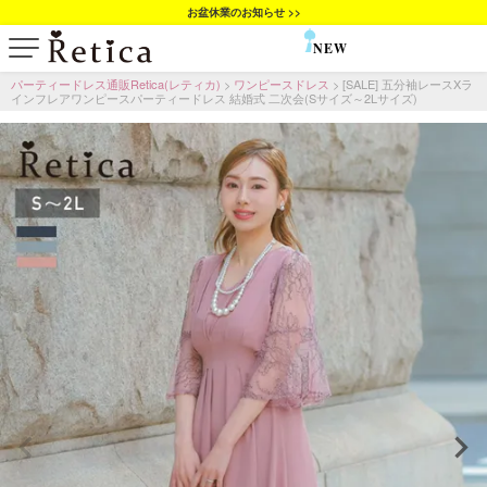
お盆休業のお知らせ >>
NEW
SALE
パーティードレス通販Retica(レティカ)
ワンピースドレス
[SALE] 五分袖レースXラ
インフレアワンピースパーティードレス 結婚式 二次会(Sサイズ～2Lサイズ)