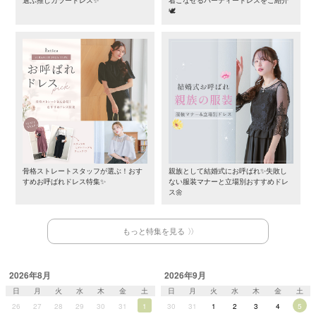
選ぶ推しカラードレス✨
着こなせるパーティードレスをご紹介
🕊️
骨格ストレートスタッフが選ぶ！おす
親族として結婚式にお呼ばれ✨失敗し
すめお呼ばれドレス特集✨
ない服装マナーと立場別おすすめドレ
ス🌼
もっと特集を見る
2026年8月
2026年9月
日
月
火
水
木
金
土
日
月
火
水
木
金
土
26
27
28
29
30
31
1
30
31
1
2
3
4
5