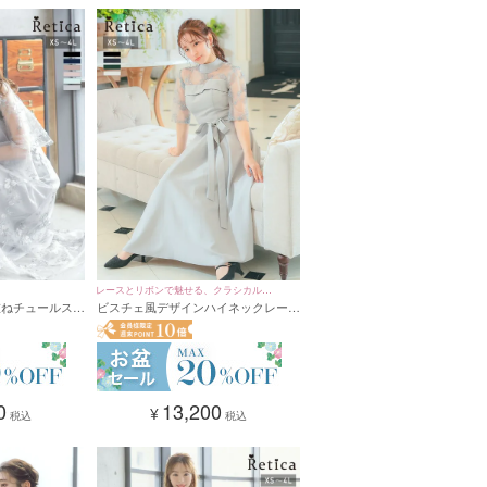
レースとリボンで魅せる、クラシカルな
重ねチュールスカ
ビスチェ風デザインハイネックレース
華やぎ。
ドレス (XSサ
五分袖ミモレ丈パーティードレス (XS
サイズ～4Lサイズ)
0
13,200
¥
税込
税込