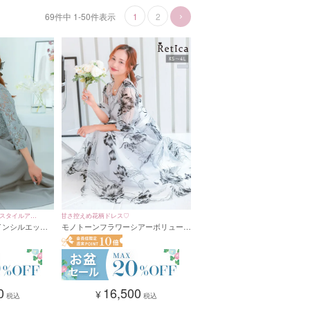
69
件中
1
-
50
件表示
1
2
。
り入れるとほどよい華やかさが加わります。
スタイルアッ
甘さ控えめ花柄ドレス♡
インシルエット
モノトーンフラワーシアーボリューム
レス(XSサイズ
スリーブフレアパーティードレス 二
次会 発表会(XSサイズ～4Lサイズ)
0
16,500
¥
税込
税込