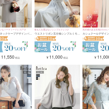
着る人を選ばないシンプルドレス♪
光沢感のある生地がかわい
ンなパーティードレス(^^♪
ウエストリボン五分袖シンプルミモレ
カシュクールデザイ
ネックケープデザインパー
丈パーティードレス (XSサイズ～4Lサ
り替え花柄レース半
 (Sサイズ～XXLサイズ)
イズ)
ス(XSサイズ～4Lサイ
11,000
11,00
11,550
¥
¥
¥
税込
税込