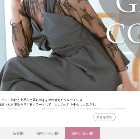
シーンに似合う上品さと落ち着きを兼ね備えたグレードレス。
洗練された印象を与えるカラーとして、大人の女性を中心に人気です。
ぎない色でありながら、フォーマルな場にふさわしいきちんと感を演出できるのが魅力です。
よりもやわらかく、ベージュよりも落ち着いた印象に仕上がるため、
ランスの取れたコーディネートが叶います。
じグレーでも明るさによって印象が大きく変わるのも特徴です。
ーはやさしくフェミニンな印象に、濃いグレーはシックで大人っぽい雰囲気に仕上がるため、
新着順
価格が安い順
価格が高い順
ず、それでいて洗練された印象を与えたい方にぴったりのカラーです。