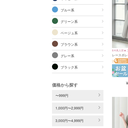
ブルー系
グリーン系
ベージュ系
ブラウン系
8/4再入荷★
レースボレ
グレー系
アム丈パー
4Lサイズ)
ブラック系
価格から探す
〜999円
1,000円〜2,999円
3,000円〜4,999円