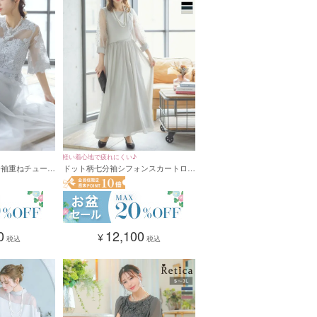
軽い着心地で疲れにくい♪
分袖重ねチュール
ドット柄七分袖シフォンスカートロン
ードレス (XS
グ丈パーティードレス (XSサイズ～4L
サイズ)
0
12,100
¥
税込
税込