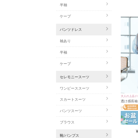
結婚式や
半袖
落ち着い
ケープ
また、グ
レースや
また、シ
パンツドレス
落ち着き
色味やデ
袖あり
半袖
ケープ
セレモニースーツ
ワンピーススーツ
大人の上品ド
スカートスーツ
透け感長袖
ースフレア
パンツスーツ
結婚式 二次
ブラウス
靴/パンプス