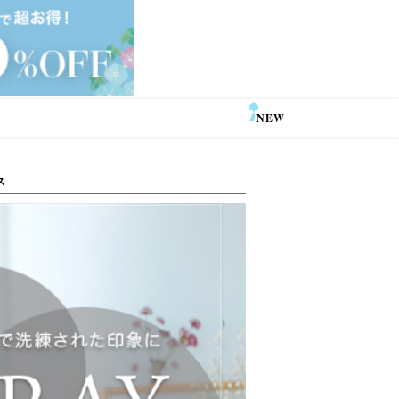
NEW
SALE
ス