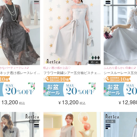
かなパーティードレス♪
程よい透け感が上品♡
ふんわり柔らかい印象に♪
ネック透け感レースレイヤ
フラワー刺繍シアー五分袖ビスチェ風
シースルーレース五
丈フレアパーティードレス
ミモレ丈パーティードレス(XSサイズ
ロングスカートパーティ
次会（Sサイズ〜2Lサイズ）
～4Lサイズ)
サイズ～4Lサイズ)
13,200
13,200
12,98
¥
¥
¥
税込
税込