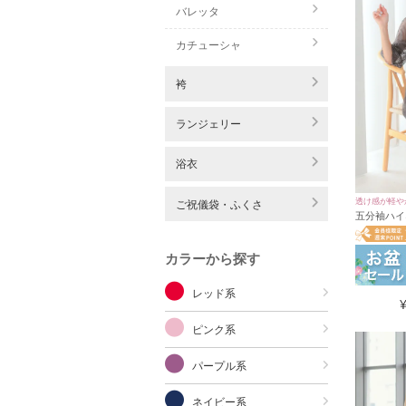
バレッタ
カチューシャ
袴
ランジェリー
浴衣
透け感が軽や
ご祝儀袋・ふくさ
五分袖ハイ
ードロング
結婚式 二
カラーから探す
レッド系
ピンク系
パープル系
ネイビー系