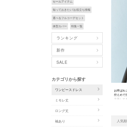
セールアイテム
知っておきたい!お役立ち情報
選べるフルコーデセット
体型カバー
特集一覧
ランキング
新作
SALE
カテゴリから探す
ワンピースドレス
お呼ばれ
控えめで
主張しす
ミモレ丈
ブラック
ロング丈
上品でバ
また、同
淡いグレ
人気順
袖あり
派手すぎ