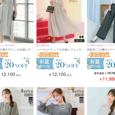
これ一着でOK♪
着心地抜群♪
7/14再入荷★ゆったりワ
ロ風デザイン七分袖ミディ
シースルードット七分袖シフォンロン
[SALE] 二の腕カバ
ップドレス♪
ティードレス (XSサイズ～
グ丈パーティードレス(XSサイズ～4L
セットアップ ウエストリボン ワイド
サイズ)
パンツ パーティードレ
会 (Sサイズ～3Lサイ
12,100
12,100
15,1
通常価格
¥
¥
¥
税込
税込
11,98
¥