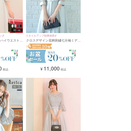
い♪
スタイルアップ効果抜群♪
ンハイウエスト切
クロスデザイン花柄刺繍七分袖ミディ
袖パーティードレ
アム丈パーティードレス (XSサイズ～
ズ)
4Lサイズ)
0
11,000
¥
税込
税込