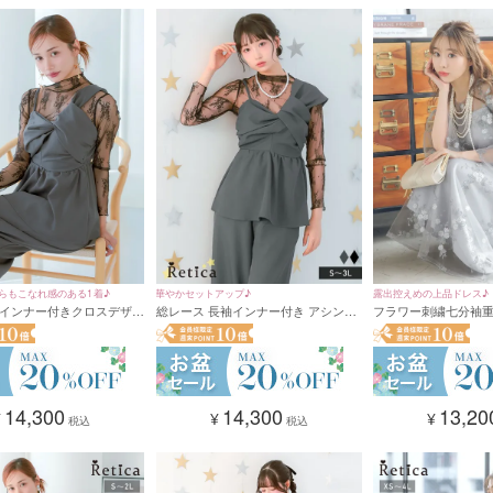
らもこなれ感のある1着♪
華やかセットアップ♪
露出控えめの上品ドレス♪
インナー付きクロスデザイ
総レース 長袖インナー付き アシンメ
フラワー刺繍七分袖
セパレートパンツドレス
トリー クロスデザイン ペプラム セッ
ートロング丈パーティー
会 (Sサイズ～3Lサイズ)
トアップ ワイドパンツドレス 結婚式
イズ～4Lサイズ)
二次会(Sサイズ～3Lサイズ)
14,300
14,300
13,20
¥
¥
¥
税込
税込