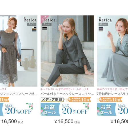
二次会はもちろん、ホテルでのパーティーやフォーマルな会食など、
た雰囲気のシーンにもおすすめです。
NEW
レーはシンプルになりやすいカラーのため、華やかさをプラスする工夫がポイントです。
刺繍、シアー素材などデザイン性のあるドレスを選ぶことで、上品かつ華やかな印象に仕上がります
ルバーやパールのアクセサリーを合わせると統一感のあるコーディネートに、ゴールド系の小物を取
と洗練された雰囲気を演出してくれるグレードレスは、大人のお呼ばれスタイルにぴったりの一着。
ザインの違いを楽しみながら、自分らしいコーディネートを見つけてみてください。
レス♪
高めのウエスト切り替えで
ネックレスいらずの華やかパールネック♪
シフォンパフスリーブ総レ
7分袖透けレースAラ
パール付きキーネックレースレイヤー
プ♪
ミモレ丈パーティードレス
ロング丈パーティード
ド風フレアスリーブパンツドレス 結
会(Sサイズ～3Lサイズ)
～4Lサイズ)
婚式 二次会 (Sサイズ～4Lサイズ)
16,500
16,50
16,500
¥
¥
¥
税込
税込