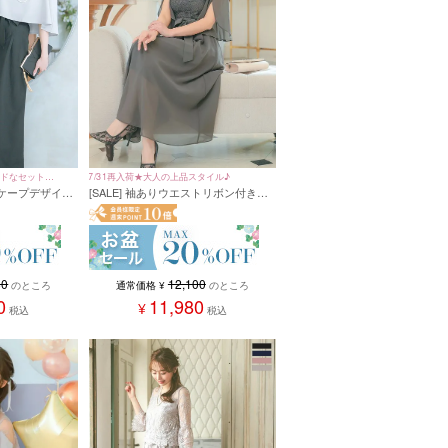
7/31再入荷★大人の上品スタイル♪
イドなセットア
[SALE] 袖ありウエストリボン付きフ
ー ケープデザイン
ラワーレース×シフォンフレアパーテ
ィードレス(Sサイズ～3Lサイズ)
ス 結婚式 二次
ズ)
12,100
80
通常価格
¥
のところ
のところ
11,980
0
¥
税込
税込