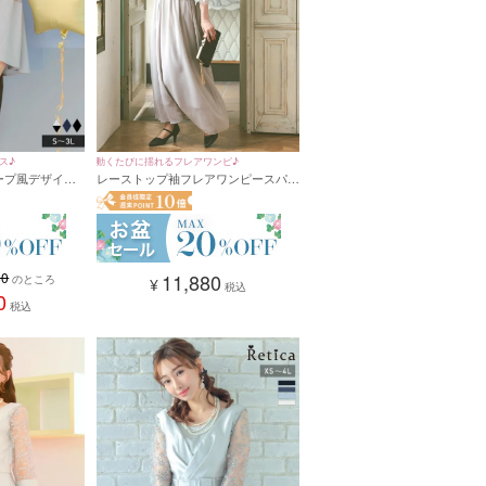
ス♪
動くたびに揺れるフレアワンピ♪
ケープ風デザイン
レーストップ袖フレアワンピースパー
アップ パーティ
ティードレス (Sサイズ～XXLサイズ)
会(Sサイズ～3L
80
11,880
のところ
¥
税込
0
税込