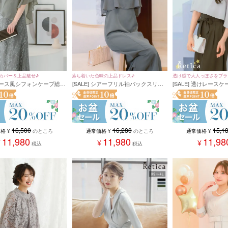
カバー＆上品魅せ♪
落ち着いた色味の上品ドレス♪
透け感で大人っぽさをプラ
 2ピース風シフォンケープ総レ
[SALE] シアーフリル袖バックスリッ
[SALE] 透けレース
丈パーティードレス(XSサ
ト入りロングスカートパーティードレ
ワイドパンツ セット
イズ)
ス(Sサイズ～3Lサイズ)
ードレス 結婚式 二次
サイズ)
16,500
16,280
15,1
価格
¥
のところ
通常価格
¥
のところ
通常価格
¥
11,980
11,980
11,98
¥
¥
¥
税込
税込