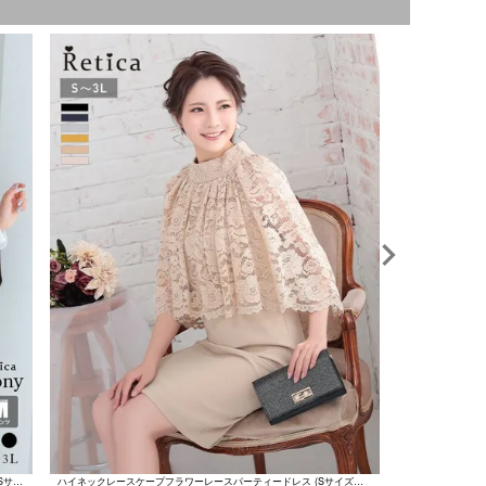
フレアスリーブテーパードパンツセットアップセレモニースーツ(Sサイズ～3Lサイズ) (ダークベージュ/ネイビー/ブラック)
ハイネックレースケープフラワーレースパーティードレス (Sサイズ～XXLサイズ)