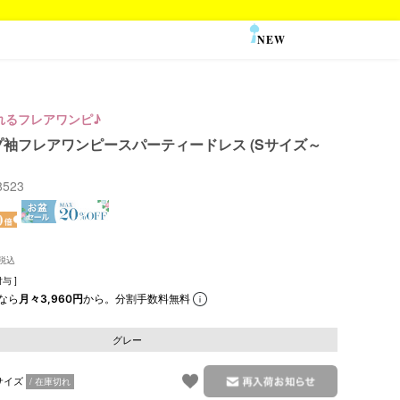
NEW
SALE
れるフレアワンピ♪
袖フレアワンピースパーティードレス (Sサイズ～
88523
与 ]
なら
月々3,960円
から。分割手数料無料
グレー
サイズ
在庫切れ