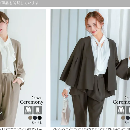
の商品も閲覧しています
フレアスリーブノーカラージャケット×テーパードパンツ 2点セットアップセレモニースーツ (Sサイズ～3Lサイズ) (ダークベージュ/ネイビー/ブラック)