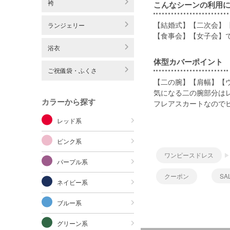
袴
こんなシーンの利用
【結婚式】【二次会】
ランジェリー
【食事会】【女子会】
浴衣
体型カバーポイント
ご祝儀袋・ふくさ
【二の腕】【肩幅】【
気になる二の腕部分は
カラーから探す
フレアスカートなので
レッド系
ピンク系
ワンピースドレス
パープル系
クーポン
SA
ネイビー系
ブルー系
グリーン系