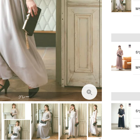
M
L
S
M
L
グレー
S
M