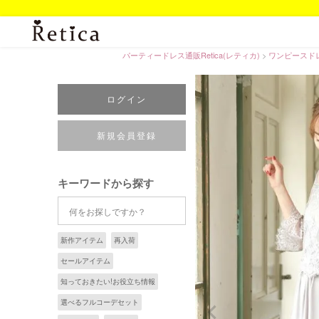
パーティードレス通販Retica(レティカ)
ワンピースド
ログイン
新規会員登録
キーワードから探す
新作アイテム
再入荷
セールアイテム
知っておきたい!お役立ち情報
選べるフルコーデセット