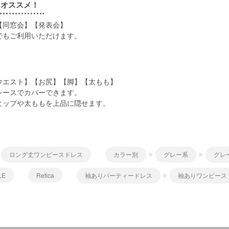
にオススメ！
【同窓会】【発表会】
でもご利用いただけます。
ウエスト】【お尻】【脚】【太もも】
レースでカバーできます。
ヒップや太ももを上品に隠せます。
ロング丈ワンピースドレス
カラー別
グレー系
グレ
LE
Retica
袖ありパーティードレス
袖ありワンピース