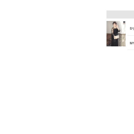
L
ダスティピン
S
M
L