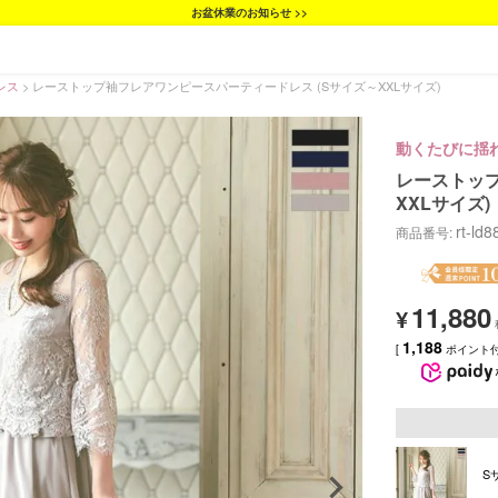
お盆休業のお知らせ >>
レス
レーストップ袖フレアワンピースパーティードレス (Sサイズ～XXLサイズ)
動くたびに揺
レーストップ
XXLサイズ)
rt-ld
商品番号
11,880
¥
1,188
[
ポイント付
S