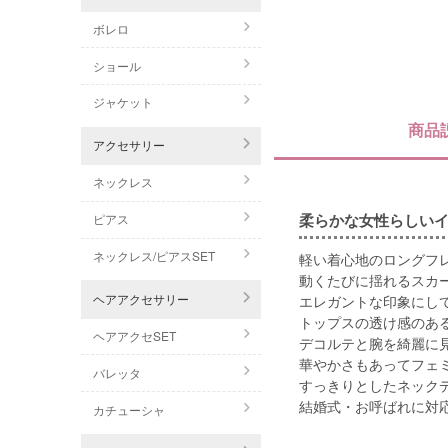
ボレロ
ショール
ジャケット
商品
アクセサリー
ネックレス
柔らかな女性らしい
ピアス
ネックレス/ピアスSET
軽い着心地のロングフ
動くたびに揺れるスカ
ヘアアクセサリー
エレガントな印象にし
トップスの透け感のあ
ヘアアクセSET
デコルテと腕を綺麗に
華やかさもあってフェ
バレッタ
すっきりとしたネック
結婚式・お呼ばれに対
カチューシャ