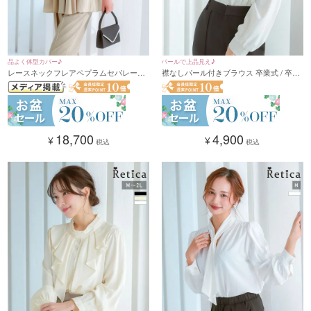
品よく体型カバー♪
パールで上品見え♪
レースネックフレアペプラムセパレート
襟なしパール付きブラウス 卒業式 / 卒園
パンツドレス結婚式 二次会(Sサイズ～3L
式 入学式 / 入園式 ママ / 母親(Mサイズ)
サイズ)
(ホワイト)
18,700
4,900
¥
¥
税込
税込