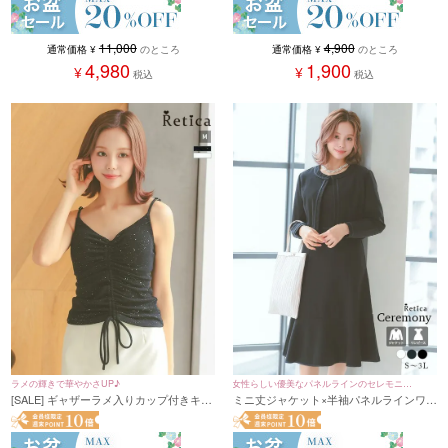
11,000
4,900
通常価格
¥
のところ
通常価格
¥
のところ
4,980
1,900
¥
¥
税込
税込
ラメの輝きで華やかさUP♪
女性らしい優美なパネルラインのセレモニー
[SALE] ギャザーラメ入りカップ付きキャ
ミニ丈ジャケット×半袖パネルラインワン
スーツ♪
ミソール (S〜2Lサイズ)
ピースシンプルワンカラーセレモニース
ーツ (S～XXLサイズ)