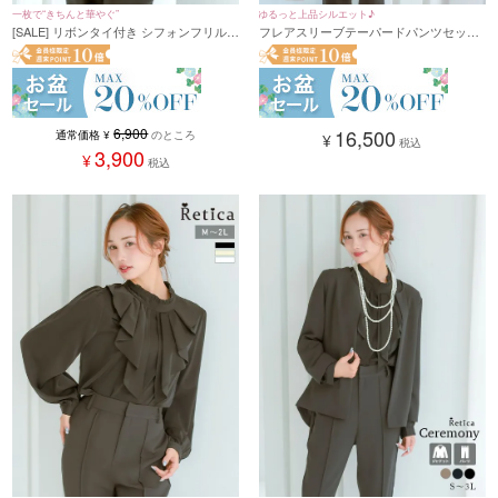
一枚で“きちんと華やぐ”
ゆるっと上品シルエット♪
[SALE] リボンタイ付き シフォンフリル袖
フレアスリーブテーパードパンツセット
シアーブラウス セレモニー 通勤 オフィ
アップセレモニースーツ(Sサイズ～3Lサ
ス 入学式 入園式 卒業式 卒園式
イズ) (ダークベージュ/ネイビー/ブラッ
ク)
6,900
16,500
通常価格
¥
のところ
¥
税込
3,900
¥
税込