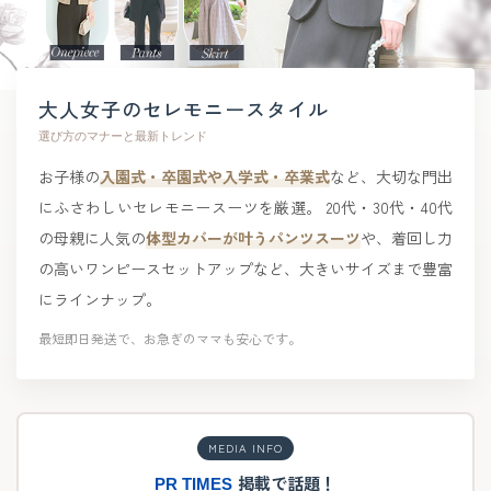
大人女子のセレモニースタイル
選び方のマナーと最新トレンド
お子様の
入園式・卒園式や入学式・卒業式
など、大切な門出
にふさわしいセレモニースーツを厳選。 20代・30代・40代
の母親に人気の
体型カバーが叶うパンツスーツ
や、着回し力
の高いワンピースセットアップなど、大きいサイズまで豊富
にラインナップ。
最短即日発送で、お急ぎのママも安心です。
MEDIA INFO
掲載で話題！
PR TIMES