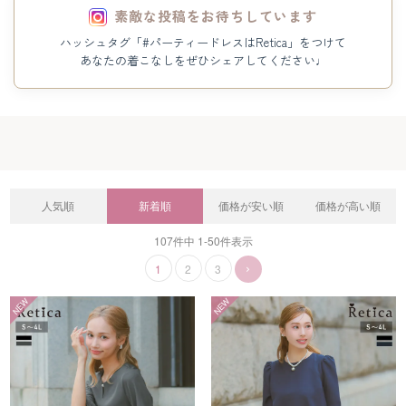
素敵な投稿をお待ちしています
ハッシュタグ「#パーティードレスはRetica」をつけて
あなたの着こなしをぜひシェアしてください♩
人気順
新着順
価格が安い順
価格が高い順
107
件中
1
-
50
件表示
1
2
3
NEW
NEW