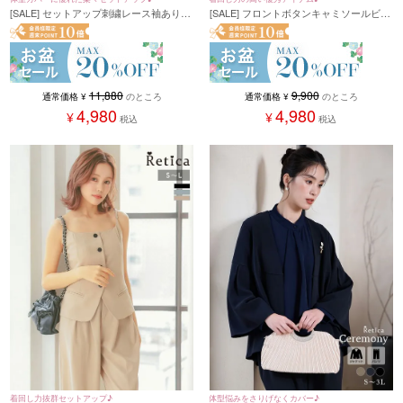
[SALE] セットアップ刺繍レース袖ありト
[SALE] フロントボタンキャミソールビス
ップス×ワイドパンツパーティードレス
チェ×ワイドパンツセットアップ(Sサイズ
(Sサイズ～XXLサイズ)
~Lサイズ)(ベージュ/ブラック/グレー)
11,880
9,900
通常価格
¥
のところ
通常価格
¥
のところ
4,980
4,980
¥
¥
税込
税込
着回し力抜群セットアップ♪
体型悩みをさりげなくカバー♪