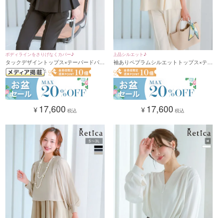
ボディラインをさりげなくカバー♪
上品シルエット♪
タックデザイントップス×テーパードパン
袖ありペプラムシルエットトップス×テー
ツセットアップ 結婚式 二の腕カバー ゆ
パードパンツセットアップ 結婚式 二の腕
ったり(Sサイズ～3Lサイズ)
カバー ゆったり(Sサイズ～3Lサイズ)
17,600
17,600
¥
¥
税込
税込