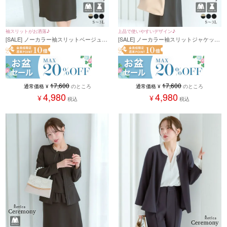
袖スリットがお洒落♪
上品で使いやすいデザイン♪
[SALE] ノーカラー袖スリットベージュジ
[SALE] ノーカラー袖スリットジャケット
ャケット×ノースリーブ膝下ワンピース
×ノースリーブワンピース セットアップ
セットアップセレモニースーツ(Sサイズ
セレモニースーツ(Sサイズ～3Lサイズ)
～3Lサイズ)
17,600
17,600
通常価格
¥
のところ
通常価格
¥
のところ
4,980
4,980
¥
¥
税込
税込