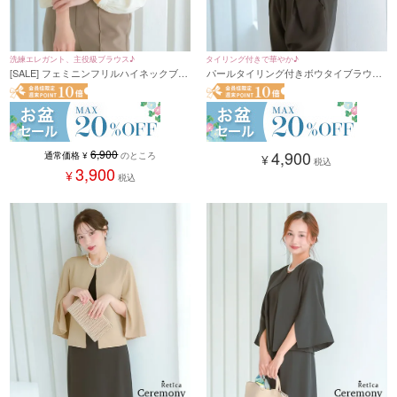
洗練エレガント、主役級ブラウス♪
タイリング付きで華やか♪
[SALE] フェミニンフリルハイネックブラ
パールタイリング付きボウタイブラウス
ウス セレモニー インナー フォーマル 通
卒業式 / 卒園式 入学式 / 入園式 ママ / 母
勤 オフィス 入学式 入園式 卒業式 卒園式
親(Mサイズ)(ホワイト)
(M/L/XLサイズ)(ブラック/クリーム/ホワ
イト)
6,900
4,900
通常価格
¥
のところ
¥
税込
3,900
¥
税込