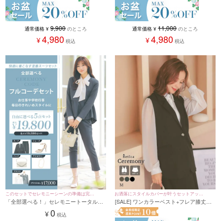
9,900
11,000
通常価格
¥
のところ
通常価格
¥
のところ
4,980
4,980
¥
¥
税込
税込
このセットでセレモニーシーンの準備は完璧
お洒落にスタイルカバーが叶うセットアップ
「全部選べる！」セレモニートータルコ
[SALE] ワンカラーベスト+フレア膝丈ス
♪
スーツ♪
※0円でご購入頂けるものではございません。
ーデセット (ドレス1点＋バッグ1点＋ア
カートセットアップセレモニースーツ (M
0
¥
税込
クセ1点＋靴1足+ブラウス1点/5点19800
サイズ)