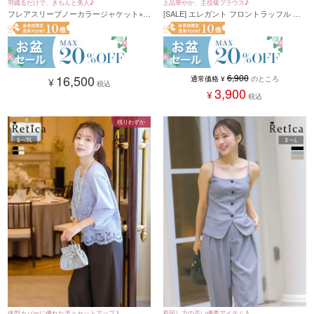
羽織るだけで、きちんと美人♪
上品華やか、主役級ブラウス♪
フレアスリーブノーカラージャケット×テ
[SALE] エレガント フロントラッフル フ
ーパードパンツ 2点セットアップセレモ
リルブラウス セレモニー 通勤 オフィス
ニースーツ (Sサイズ～3Lサイズ) (ダーク
(M/L/XLサイズ)(ブラック/クリーム/ホワ
ベージュ/ネイビー/ブラック)
イト)
16,500
6,900
通常価格
¥
のところ
¥
税込
3,900
¥
税込
残りわずか
体型カバーに優れた楽々セットアップ♪
着回し力の高い優秀アイテム♪