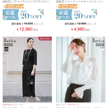
[SALE] シアーパフスリーブブラウスパン
[SALE] ツイードノーカラージャケット＆
ツセットアップ(Sサイズ～3Lサイズ) (ベ
ワイドパンツセレモニースーツ (Mサイ
ージュ/ネイビー/ブラック)
ズ) (ベージュ/ライトブルー/ブラック)
16,500
12,980
通常価格
¥
のところ
通常価格
¥
のところ
12,980
4,980
¥
¥
税込
税込
残りわずか
着脱簡単な2ピース♪
首元リボンで華やかに♪