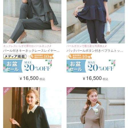
ネックレスいらずの華やかパールネック♪
パールボタンで後ろ姿も写真映え♪
パール付きキーネックレースレイヤード
バックパールボタン付きペプラムトップ
風フレアスリーブパンツドレス 結婚式 二
ス×センターシームパンツドレス 結婚式
次会 (Sサイズ～4Lサイズ)
二次会 (Sサイズ～4Lサイズ)
16,500
16,500
¥
¥
税込
税込
NEW
NEW