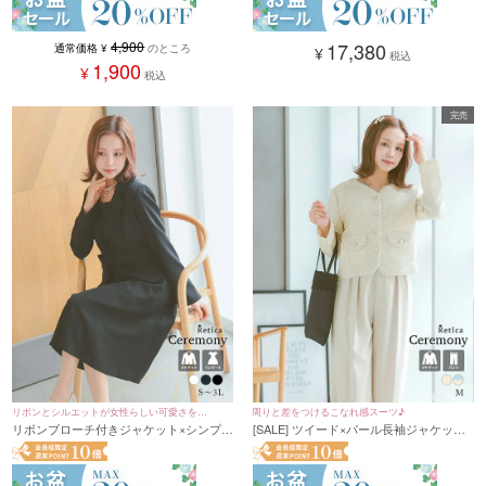
4,900
17,380
通常価格
¥
のところ
¥
税込
1,900
¥
税込
完売
リボンとシルエットが女性らしい可愛さを引
周りと差をつけるこなれ感スーツ♪
リボンブローチ付きジャケット×シンプル
[SALE] ツイード×パール長袖ジャケット
き立てる♪
タックフレアワンピースセレモニースー
セットアップパンツスタイルセレモニー
ツ (S～XXLサイズ)
スーツ(Mサイズ)