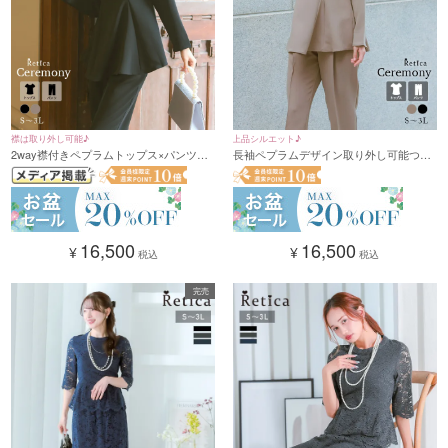
襟は取り外し可能♪
上品シルエット♪
2way襟付きペプラムトップス×パンツセ
長袖ペプラムデザイン取り外し可能つけ
ットアップセレモニースーツ2点セット
襟付きセットアップパンツスーツ2点セッ
(Sサイズ～3Lサイズ)
ト (Sサイズ～3Lサイズ)
16,500
16,500
¥
¥
税込
税込
完売