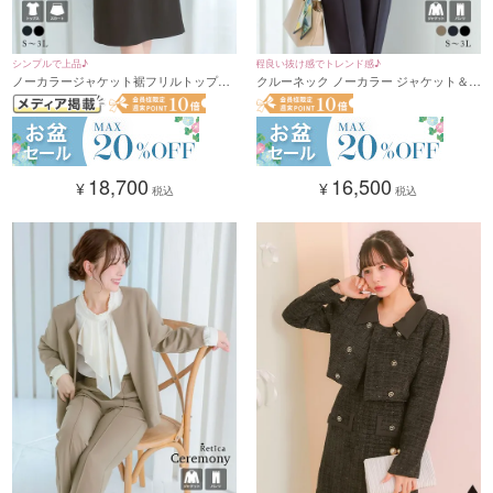
シンプルで上品♪
程良い抜け感でトレンド感♪
ノーカラージャケット裾フリルトップス
クルーネック ノーカラー ジャケット＆ヒ
膝丈スカート3点セットアップセレモニー
ップカバー ストレートパンツ セットアッ
スーツ(Sサイズ～3Lサイズ) (ブラック/ネ
プセレモニースーツ 2点セット (Sサイズ
イビー)
～3Lサイズ) (ダークベージュ/ネイビー/
ブラック)
18,700
16,500
¥
¥
税込
税込