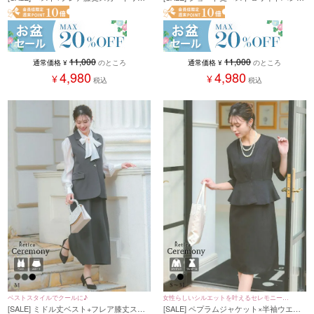
カラーセットアップセレモニースーツ (M
セットアップスーツ (Mサイズ) (オリーブ
サイズ)
ブラウン/ダークグレー/ブラック)
11,000
11,000
通常価格
¥
のところ
通常価格
¥
のところ
4,980
4,980
¥
¥
税込
税込
ベストスタイルでクールに♪
女性らしいシルエットを叶えるセレモニース
[SALE] ミドル丈ベスト+フレア膝丈スカ
[SALE] ペプラムジャケット×半袖ウエス
ーツ♪