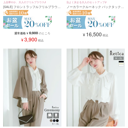
上品華やか、大人のフリルブラウス♪
品よく決まる大人のセットアップ♪
[SALE] フロントラッフルフリルブラウス
ノーカラークルーネック バックタックジ
セレモニー 卒業式 卒園式 入学式 入園
ャケット＆ストレートパンツ 2点セット
式 (M/L/XLサイズ)(ブラック/クリーム/ホ
アップ セレモニースーツ(Sサイズ～3Lサ
ワイト)
イズ) (ダークベージュ/ネイビー/ブラッ
ク)
6,900
16,500
通常価格
¥
のところ
¥
税込
3,900
¥
税込