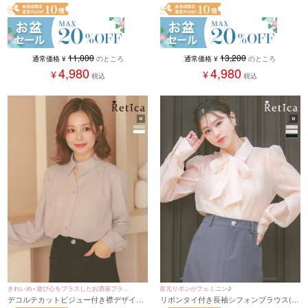
ートセットアップセレモニースーツ (Mサ
トフリルワンピースセットアップセレモ
イズ)
ニースーツ (S～3Lサイズ)
11,000
13,200
通常価格
¥
のところ
通常価格
¥
のところ
4,980
4,980
¥
¥
税込
税込
きれいめ×遊び心をプラスしたお洒落ブラウ
首元リボンがフェミニン♪
デコルテカットビジュー付き襟デザイン
リボンタイ付き長袖シフォンブラウス(M
ス♪