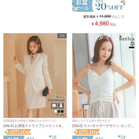
円(税込)/ブラウスなしで17000円(税込))
11,000
通常価格
¥
のところ
4,980
¥
税込
完売
清潔感溢れる色味と洗練されたデザイン♪
煌めくラメで上品＆華やかに♪
[SALE] お洒落ストライプジャケット&タ
[SALE] ラメ×ギャザーデザイン カップ付
イトスカートVネックワンピースセット
きキャミソール (S～2Lサイズ)
アップセレモニースーツ (S～2Lサイズ)