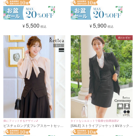
長袖ブラウス (Mサイズ) (ベージュ/オフ
サイズ) (ピンクベージュ/アイボリー/ブラ
ホワイト)
ック)
5,500
5,900
¥
¥
税込
税込
残りわずか
体にフィットするデザイン♪
タイトなシルエットで着痩せ効果抜群♪
ビスチェロング丈フレアスカートセット
[SALE] ストライプジャケット&Vネックワ
アップドレス (Sサイズ～Lサイズ)
ンピースセットアップセレモニースーツ
(S～2Lサイズ)