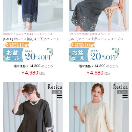
360度どこから見ても美しいシルエット♪
ペプラムで自然にお腹周りカバー♪
[SALE] 総レース袖あり上下セパレートタ
[SALE] 2ピース上品レーススリーブペプ
イトスカートドレス (Sサイズ～3Lサイ
ラム切り替えタイトロングドレス (Sサイ
ズ)
ズ～3Lサイズ)
14,300
14,300
通常価格
¥
のところ
通常価格
¥
のところ
4,980
4,980
¥
¥
税込
税込