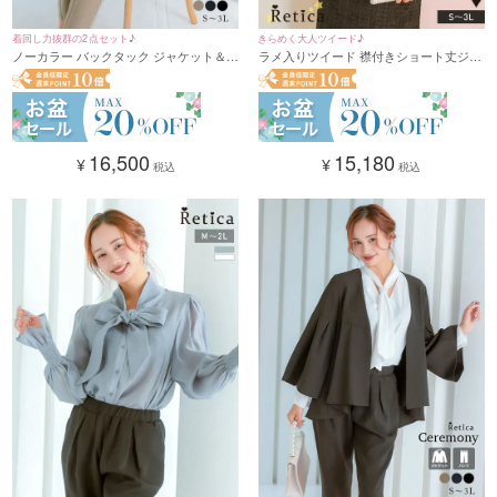
着回し力抜群の2点セット♪
きらめく大人ツイード♪
ノーカラー バックタック ジャケット＆セ
ラメ入りツイード 襟付きショート丈ジャ
ンタープレス ストレートパンツ 2点セッ
ケット&膝下タイトスカートノースリー
ト セレモニースーツ セットアップ(Sサイ
ブワンピース 2点セット セレモニースー
ズ～3Lサイズ) (ダークベージュ/ネイビ
ツ(Sサイズ～3Lサイズ) (ブラック)
ー/ブラック)
16,500
15,180
¥
¥
税込
税込