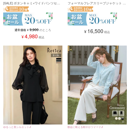
[SALE] ボタンキャミ×ワイドパンツセッ
フォーマルフレアスリーブジャケット ス
トアップ(Sサイズ~Lサイズ)(ベージュ/ブ
トレートパンツ 2点 セットアップセレモ
ラック/グレー)
ニースーツ(Sサイズ～3Lサイズ) (ダーク
ベージュ/ネイビー/ブラック)
9,900
16,500
通常価格
¥
のところ
¥
税込
4,980
¥
税込
ゆるっと美シルエット♪
都会に映える軽やかツイード♪