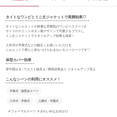
タイトなワンピとミニ丈ジャケットで美脚効果♡
タイトなシルエットが綺麗な雰囲気のワンピーススーツ♪
サイドのスリットボタン風デザインで可愛さをプラスし、
ミニ丈ジャケットでスタイルアップ効果も抜群！
入学式や卒業式などの幅広くお使いいただける
シルエットで周りと差をつけられるセレモニースーツです♡
体型カバー効果
背中隠せる / ウエスト細見え / 脚長効果あり スタイルアップ見え
こんなシーンの利用にオススメ！
卒業式・謝恩会スーツ
入学式・卒業式
入園式・卒園式
＃フォーマルスーツ ＃きれいめなお出かけ