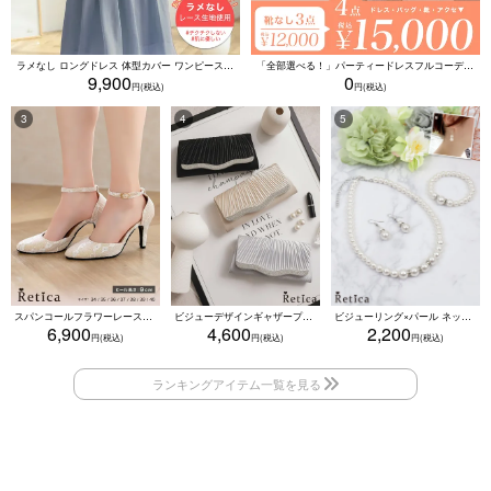
ラメなし ロングドレス 体型カバー ワンピース 敏感肌対応 結婚式 二次会 お呼ばれ 大人 上品 (Sサイズ～5Lサイズ)
「全部選べる！」パーティードレスフルコーデセット (ドレス1点＋バッグ1点＋アクセ1点+靴1足/4点15000円(税込)/靴なしで12000円(税込))
9,900
0
スパンコールフラワーレースアンクルストラップハイヒールセパレートパンプス (ベージュ)
ビジューデザインギャザープリーツ入り2wayバッグ(ベージュ/シルバー/ブラック)
ビジューリング×パール ネックレス・ブレスレット・ピアス 3点セット（ホワイト）
6,900
4,600
2,200