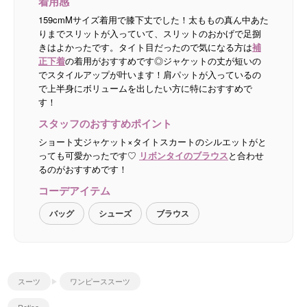
着用感
159cmMサイズ着用で膝下丈でした！太ももの真ん中あた
りまでスリットが入っていて、スリットのおかげで足捌
きはよかったです。タイト目だったので気になる方は
補
正下着
の着用がおすすめです◎ジャケットの丈が短いの
でスタイルアップが叶います！肩パットが入っているの
で上半身にボリュームを出したい方に特におすすめで
す！
スタッフのおすすめポイント
ショート丈ジャケット×タイトスカートのシルエットがと
っても可愛かったです♡
リボンタイのブラウス
と合わせ
るのがおすすめです！
コーデアイテム
バッグ
シューズ
ブラウス
スーツ
ワンピーススーツ