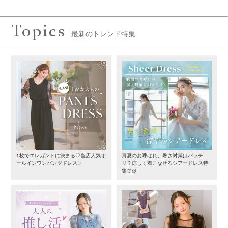
Topics
最新のトレンド特集
1枚でエレガントに決まる♡当店人気オ
真夏のお呼ばれ、暑さ対策はバッチ
ールインワンパンツドレス✨
リ？涼しく着こなせるシアードレス特
集🎐🌿