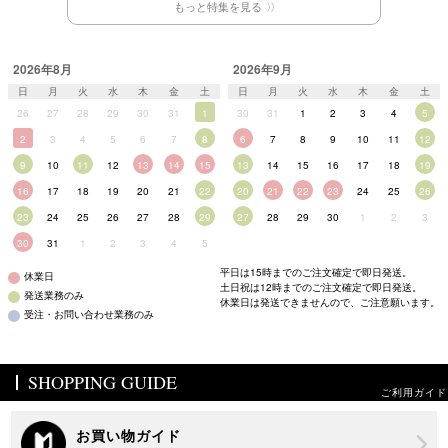
もっと特集を見る
2026年8月
2026年9月
日
月
火
水
木
金
土
日
月
火
水
木
金
土
26
27
28
29
30
31
1
30
31
1
2
3
4
5
2
3
4
5
6
7
8
6
7
8
9
10
11
12
9
10
11
12
13
14
15
13
14
15
16
17
18
19
16
17
18
19
20
21
22
20
21
22
23
24
25
26
23
24
25
26
27
28
29
27
28
29
30
1
2
3
30
31
1
2
3
4
5
平日は15時までのご注文確定で即日発送。
休業日
土日祝は12時までのご注文確定で即日発送。
発送業務のみ
休業日は発送できませんので、ご注意願います。
受注・お問い合わせ業務のみ
SHOPPING GUIDE
ご利用ガイド