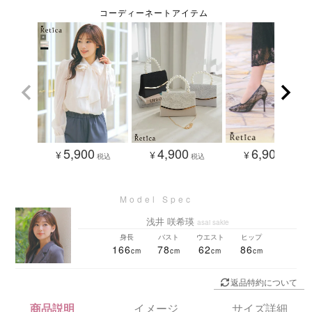
5,900
4,900
6,900
¥
¥
¥
税込
税込
税込
浅井 咲希瑛
asai sakie
身長
バスト
ウエスト
ヒップ
166
78
62
86
返品特約について
商品説明
イメージ
サイズ詳細