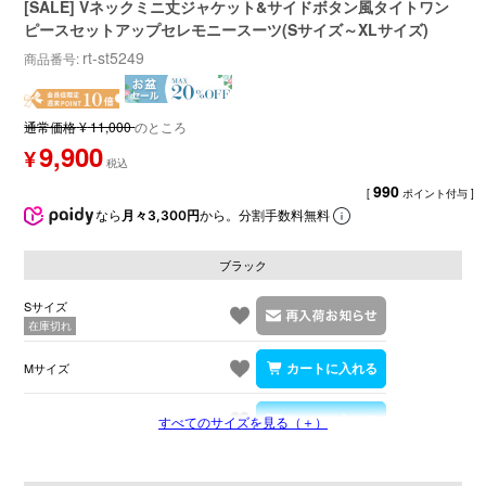
[SALE] Vネックミニ丈ジャケット&サイドボタン風タイトワン
ピースセットアップセレモニースーツ(Sサイズ～XLサイズ)
rt-st5249
商品番号
通常価格
¥
11,000
のところ
9,900
¥
990
[
ポイント付与 ]
なら
月々3,300円
から。分割手数料無料
ブラック
Sサイズ
在庫切れ
Mサイズ
Lサイズ
すべてのサイズを見る（＋）