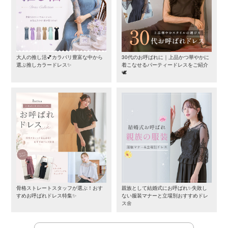
大人の推し活💕カラバリ豊富な中から
30代のお呼ばれに｜上品かつ華やかに
選ぶ推しカラードレス✨
着こなせるパーティードレスをご紹介
🕊️
骨格ストレートスタッフが選ぶ！おす
親族として結婚式にお呼ばれ✨失敗し
すめお呼ばれドレス特集✨
ない服装マナーと立場別おすすめドレ
ス🌼