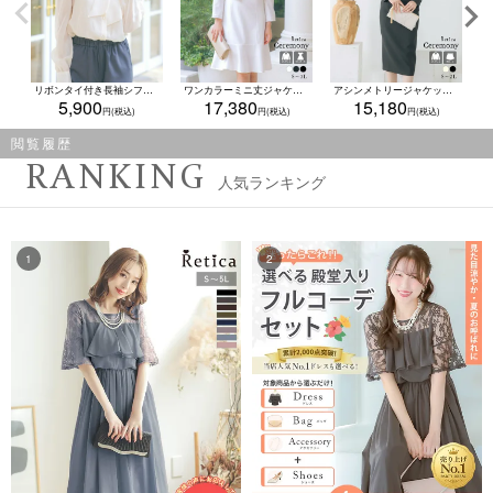
リボンタイ付き長袖シフォンフォーマルブラウス(Mサイズ) (アイボリー/ブラック/ピンクベージュ)
ワンカラーミニ丈ジャケットセットパネルラインワンピースセレモニースーツ (S～XXLサイズ) (ホワイト/ネイビー/ブラック)
アシンメトリージャケットゴールドボタン付き2点セットアップスカートセレモニースーツ (Sサイズ～XLサイズ) (クリーム/ブラック)
5,900
17,380
15,180
閲覧履歴
RANKING
人気ランキング