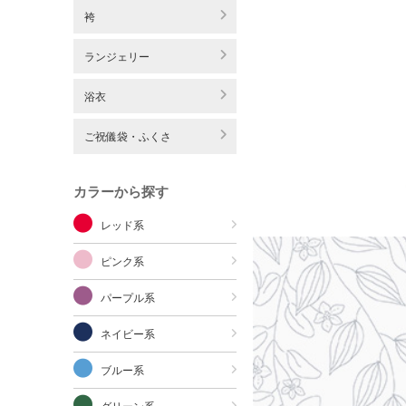
袴
ランジェリー
浴衣
ご祝儀袋・ふくさ
カラーから探す
レッド系
ピンク系
パープル系
ネイビー系
ブルー系
グリーン系