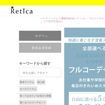
パーティードレス通販Retica(レティカ)
フルコーデセ
しで17000円(税込))
ログイン
新規会員登録
キーワードから探す
新作アイテム
再入荷
セールアイテム
知っておきたい!お役立ち情報
選べるフルコーデセット