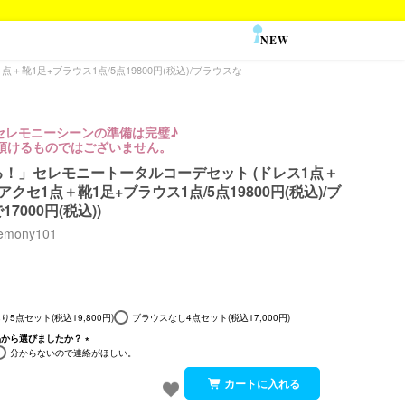
NEW
SALE
靴1足+ブラウス1点/5点19800円(税込)/ブラウスな
セレモニーシーンの準備は完璧♪
入頂けるものではございません。
！」セレモニートータルコーデセット (ドレス1点＋
クセ1点＋靴1足+ブラウス1点/5点19800円(税込)/ブ
7000円(税込))
remony101
5点セット(税込19,800円)
ブラウスなし4点セット(税込17,000円)
品から選びましたか？
分からないので連絡がほしい。
(必
須)