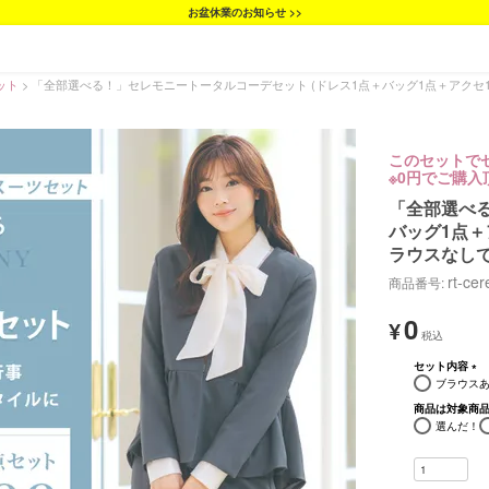
お盆休業のお知らせ >>
ット
「全部選べる！」セレモニートータルコーデセット (ドレス1点＋バッグ1点＋アクセ1点＋
このセットで
※0円でご購
「全部選べる
バッグ1点＋ア
ラウスなしで1
rt-ce
商品番号
0
¥
セット内容
ブラウスあり
(必
須)
商品は対象商
選んだ！