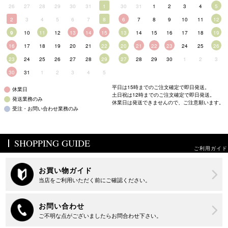
26
27
28
29
30
31
1
30
31
1
2
3
4
5
2
3
4
5
6
7
8
6
7
8
9
10
11
12
9
10
11
12
13
14
15
13
14
15
16
17
18
19
16
17
18
19
20
21
22
20
21
22
23
24
25
26
23
24
25
26
27
28
29
27
28
29
30
1
2
3
30
31
1
2
3
4
5
平日は15時までのご注文確定で即日発送。
休業日
土日祝は12時までのご注文確定で即日発送。
発送業務のみ
休業日は発送できませんので、ご注意願います。
受注・お問い合わせ業務のみ
SHOPPING GUIDE
ご利用ガイド