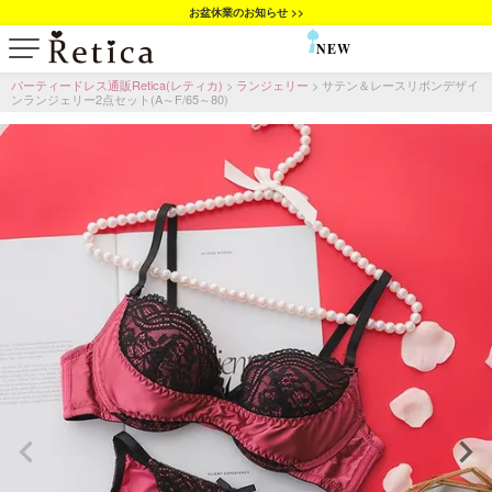
お盆休業のお知らせ >>
NEW
SALE
パーティードレス通販Retica(レティカ)
ランジェリー
サテン＆レースリボンデザイ
ンランジェリー2点セット(A～F/65～80)