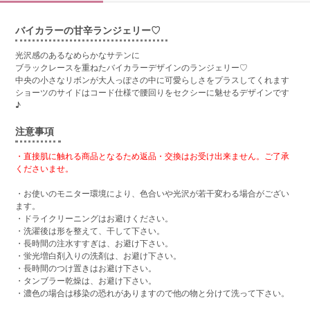
バイカラーの甘辛ランジェリー♡
光沢感のあるなめらかなサテンに
ブラックレースを重ねたバイカラーデザインのランジェリー♡
中央の小さなリボンが大人っぽさの中に可愛らしさをプラスしてくれます
ショーツのサイドはコード仕様で腰回りをセクシーに魅せるデザインです
♪
注意事項
・直接肌に触れる商品となるため返品・交換はお受け出来ません。ご了承
くださいませ。
・お使いのモニター環境により、色合いや光沢が若干変わる場合がござい
ます。
・ドライクリーニングはお避けください。
・洗濯後は形を整えて、干して下さい。
・長時間の注水すすぎは、お避け下さい。
・蛍光増白剤入りの洗剤は、お避け下さい。
・長時間のつけ置きはお避け下さい。
・タンブラー乾燥は、お避け下さい。
・濃色の場合は移染の恐れがありますので他の物と分けて洗って下さい。