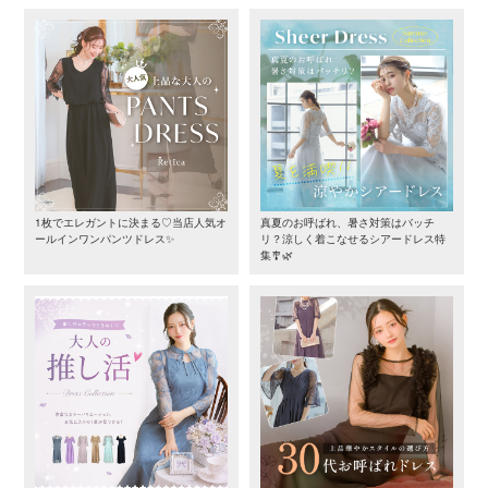
1枚でエレガントに決まる♡当店人気オ
真夏のお呼ばれ、暑さ対策はバッチ
ールインワンパンツドレス✨
リ？涼しく着こなせるシアードレス特
集🎐🌿