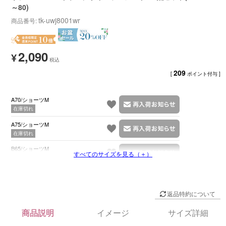
～80)
tk-uwj8001wr
商品番号
2,090
¥
209
[
ポイント付与 ]
A70/ショーツM
在庫切れ
A75/ショーツM
在庫切れ
B65/ショーツM
すべてのサイズを見る（＋）
在庫切れ
返品特約について
商品説明
イメージ
サイズ詳細