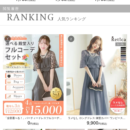
閲覧履歴
RANKING
人気ランキング
「全部選べる！」パーティードレスフルコーデセット (ドレス1点＋バッグ1点＋アクセ1点+靴1足/4点15000円(税込)/靴なしで12000円(税込))
ラメなし ロングドレス 体型カバー ワンピース 敏感肌対応 結婚式 二次会 お呼ばれ 大人 上品 (Sサイズ～5Lサイズ)
0
9,900