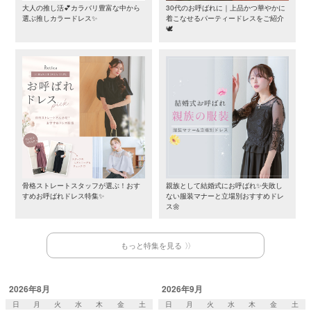
大人の推し活💕カラバリ豊富な中から
30代のお呼ばれに｜上品かつ華やかに
選ぶ推しカラードレス✨
着こなせるパーティードレスをご紹介
🕊️
骨格ストレートスタッフが選ぶ！おす
親族として結婚式にお呼ばれ✨失敗し
すめお呼ばれドレス特集✨
ない服装マナーと立場別おすすめドレ
ス🌼
もっと特集を見る
2026年8月
2026年9月
日
月
火
水
木
金
土
日
月
火
水
木
金
土