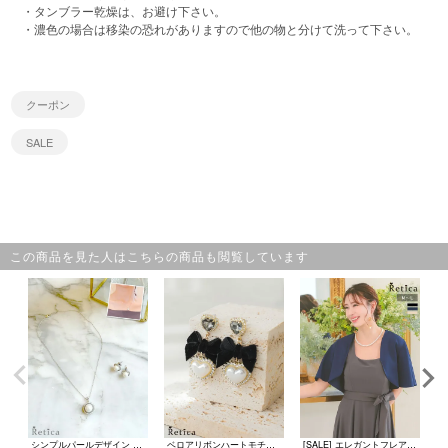
・タンブラー乾燥は、お避け下さい。
・濃色の場合は移染の恐れがありますので他の物と分けて洗って下さい。
クーポン
SALE
この商品を見た人はこちらの商品も閲覧しています
シンプルパールデザイン ネックレス×ピアス アクセサリー2点set
ベロアリボンハートモチーフピアス(ブラック)
[SALE] エレガントフレアボレロ(Mサイズ/Lサイズ)