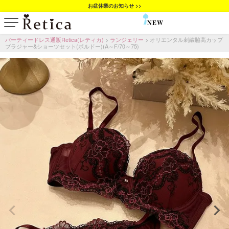
お盆休業のお知らせ >>
NEW
SALE
パーティードレス通販Retica(レティカ)
ランジェリー
オリエンタル刺繍脇高カップ
ブラジャー&ショーツセット(ボルドー)(A～F/70～75)