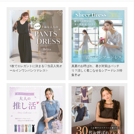
1枚でエレガントに決まる♡当店人気オ
真夏のお呼ばれ、暑さ対策はバッチ
ールインワンパンツドレス✨
リ？涼しく着こなせるシアードレス特
集🎐🌿