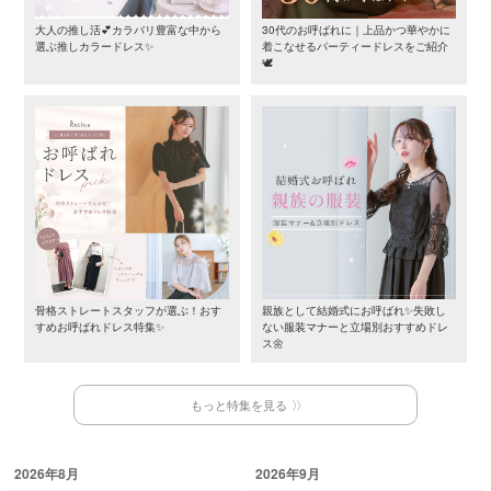
大人の推し活💕カラバリ豊富な中から
30代のお呼ばれに｜上品かつ華やかに
選ぶ推しカラードレス✨
着こなせるパーティードレスをご紹介
🕊️
骨格ストレートスタッフが選ぶ！おす
親族として結婚式にお呼ばれ✨失敗し
すめお呼ばれドレス特集✨
ない服装マナーと立場別おすすめドレ
ス🌼
もっと特集を見る
2026年8月
2026年9月