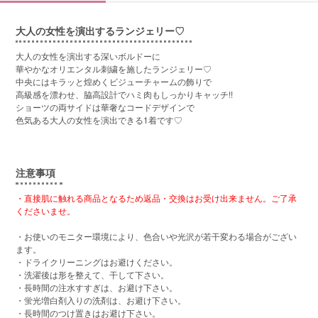
大人の女性を演出するランジェリー♡
大人の女性を演出する深いボルドーに
華やかなオリエンタル刺繍を施したランジェリー♡
中央にはキラッと煌めくビジューチャームの飾りで
高級感を漂わせ、脇高設計でハミ肉もしっかりキャッチ!!
ショーツの両サイドは華奢なコードデザインで
色気ある大人の女性を演出できる1着です♡
注意事項
・直接肌に触れる商品となるため返品・交換はお受け出来ません。ご了承
くださいませ。
・お使いのモニター環境により、色合いや光沢が若干変わる場合がござい
ます。
・ドライクリーニングはお避けください。
・洗濯後は形を整えて、干して下さい。
・長時間の注水すすぎは、お避け下さい。
・蛍光増白剤入りの洗剤は、お避け下さい。
・長時間のつけ置きはお避け下さい。