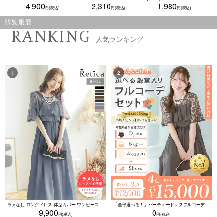
4,900
2,310
1,980
閲覧履歴
RANKING
人気ランキング
ラメなし ロングドレス 体型カバー ワンピース 敏感肌対応 結婚式 二次会 お呼ばれ 大人 上品 (Sサイズ～5Lサイズ)
「全部選べる！」パーティードレスフルコーデセット (ドレス1点＋バッグ1点＋アクセ1点+靴1足/4点15000円(税込)/靴なしで12000円(税込))
9,900
0