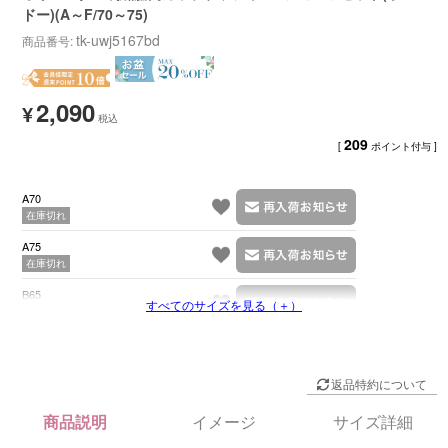
ドー)(A～F/70～75)
tk-uwj5167bd
商品番号
2,090
¥
209
[
ポイント付与 ]
A70
在庫切れ
A75
在庫切れ
B65
すべてのサイズを見る（＋）
在庫切れ
返品特約について
商品説明
イメージ
サイズ詳細