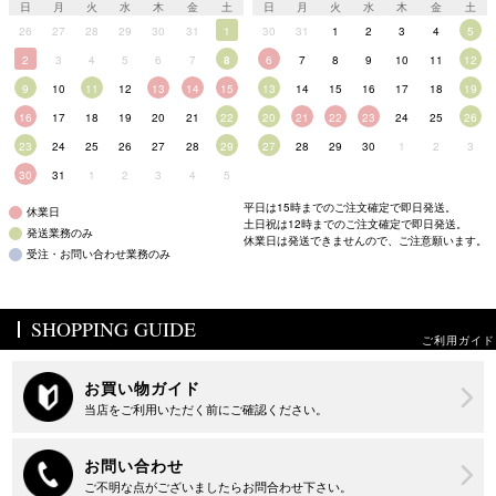
日
月
火
水
木
金
土
日
月
火
水
木
金
土
26
27
28
29
30
31
1
30
31
1
2
3
4
5
2
3
4
5
6
7
8
6
7
8
9
10
11
12
9
10
11
12
13
14
15
13
14
15
16
17
18
19
16
17
18
19
20
21
22
20
21
22
23
24
25
26
23
24
25
26
27
28
29
27
28
29
30
1
2
3
30
31
1
2
3
4
5
平日は15時までのご注文確定で即日発送。
休業日
土日祝は12時までのご注文確定で即日発送。
発送業務のみ
休業日は発送できませんので、ご注意願います。
受注・お問い合わせ業務のみ
SHOPPING GUIDE
ご利用ガイド